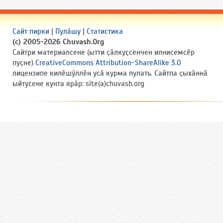
Сайт пирки
|
Пулӑшу
|
Статистика
(c) 2005-2026 Chuvash.Org
Сайтри материалсене (ытти ҫӑлкуҫсенчен илнисемсӗр
пуҫне)
CreativeCommons Attribution-ShareAlike 3.0
лицензипе килӗшӳллӗн усӑ курма пулать. Сайтпа ҫыхӑннӑ
ыйтусене кунта ярӑр: site(a)chuvash.org