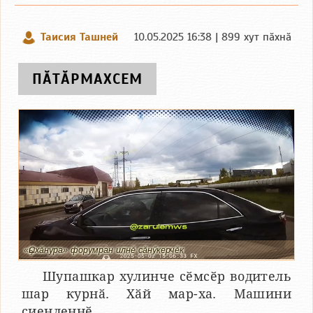
Таисия Ташней
10.05.2025 16:38 | 899 хут пӑхнӑ
ПӐТӐРМАХСЕМ
«Ҫыхӑнура» форумран илнӗ сӑнӳкерчӗк
Шупашкар хулинче сӗмсӗр водитель
шар курнӑ. Хӑй мар-ха. Машини
сиенленнӗ.