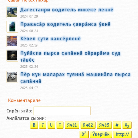
Ҫавӑн пекех пӑхӑр
Дагестанри водитель инкеке лекнӗ
2024, 07, 29
Правасӑр водитель ҫаврӑнса ӳкнӗ
2024, 08, 24
Хӗвел ҫути кансӗрленӗ
2025, 02, 19
Пуйӑспа пырса ҫапӑннӑ хӗрарӑма суд
тӑвӗҫ
2025, 02, 26
Пӗр кун маларах туяннӑ машинӑпа пырса
ҫапӑннӑ
2025, 04, 07
Комментариле
Сирӗн ятӑp:
Анлӑлатса ҫырни:
B
T
U
T
Ячӗ1
Ячӗ2
Ячӗ3
#
X
2
2
X
Ӳкерчӗк
http://