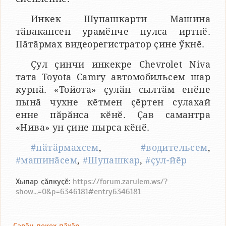
Инкек Шупашкарти Машина
тӑвакансен урамӗнче пулса иртнӗ.
Пӑтӑрмах видеорегистратор ҫине ӳкнӗ.
Ҫул ҫинчи инкекре Chevrolet Niva
тата Toyota Camry автомобильсем шар
курнӑ. «Тойота» ҫулӑн сылтӑм енӗпе
пынӑ чухне кӗтмен ҫӗртен сулахай
енне пӑрӑнса кӗнӗ. Ҫав самантра
«Нива» ун ҫине пырса кӗнӗ.
#пӑтӑрмахсем
,
#водительсем
,
#машинӑсем
,
#Шупашкар
,
#ҫул-йӗр
Хыпар ҫӑлкуҫӗ:
https://forum.zarulem.ws/?
show...=0&p=6346181#entry6346181