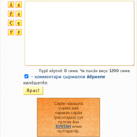
Пурӗ кӗртнӗ:
0
симв. Чи пысӑк виҫе:
1200
симв.
-
комментари ҫырмалли
йӗркепе
килӗшетӗп
Сирӗн чӑвашла
ҫырма май
паракан сарӑм
(раскладка) ҫук
пулсан ӑна
КУНТАН
илме
пултаратӑр.