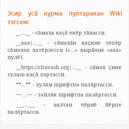
Эсир усӑ курма пултаракан Wiki
тэгсем:
__...__ - сӑмаха каҫӑ евӗр тӑвасси.
__aaa|...__ - сӑмахӑн каҫине тепӗр
сӑмахпа хатӗрлесси («...» вырӑнне «ааа»
пулӗ).
__https://chuvash.org|...__ - сӑмах ҫине
тулаш каҫӑ лартасси.
**...** - хулӑм шрифтпа палӑртасси.
~~...~~ - тайлӑк шрифтпа палӑртасси.
___...___ - аялтан чӗрнӗ йӗрпе
палӑртасси.