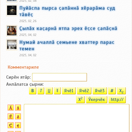
2025, 02, 08
Пуйӑспа пырса ҫапӑннӑ хӗрарӑма суд
тӑвӗҫ
2025, 02, 26
Ҫылӑх каҫарнӑ ятпа эрех ӗҫсе ҫапӑҫнӑ
2025, 04, 02
Нумай ачаллӑ ҫемьене хваттер парас
темен
2025, 04, 02
Комментариле
Сирӗн ятӑp:
Анлӑлатса ҫырни:
B
T
U
T
Ячӗ1
Ячӗ2
Ячӗ3
#
X
2
2
X
Ӳкерчӗк
http://