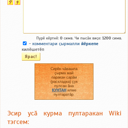
Пурӗ кӗртнӗ:
0
симв. Чи пысӑк виҫе:
1200
симв.
-
комментари ҫырмалли
йӗркепе
килӗшетӗп
Сирӗн чӑвашла
ҫырма май
паракан сарӑм
(раскладка) ҫук
пулсан ӑна
КУНТАН
илме
пултаратӑр.
Эсир усӑ курма пултаракан Wiki
тэгсем: