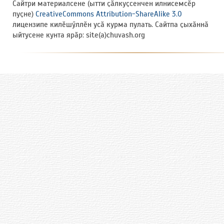
Сайтри материалсене (ытти ҫӑлкуҫсенчен илнисемсӗр
пуҫне)
CreativeCommons Attribution-ShareAlike 3.0
лицензипе килӗшӳллӗн усӑ курма пулать. Сайтпа ҫыхӑннӑ
ыйтусене кунта ярӑр: site(a)chuvash.org