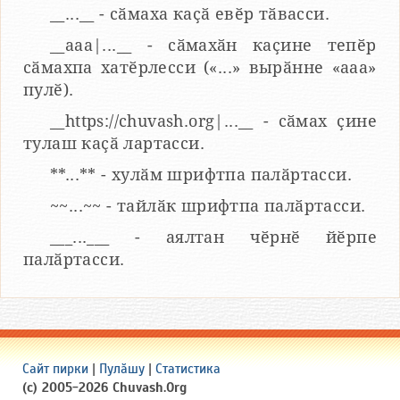
__...__ - сӑмаха каҫӑ евӗр тӑвасси.
__aaa|...__ - сӑмахӑн каҫине тепӗр
сӑмахпа хатӗрлесси («...» вырӑнне «ааа»
пулӗ).
__https://chuvash.org|...__ - сӑмах ҫине
тулаш каҫӑ лартасси.
**...** - хулӑм шрифтпа палӑртасси.
~~...~~ - тайлӑк шрифтпа палӑртасси.
___...___ - аялтан чӗрнӗ йӗрпе
палӑртасси.
Сайт пирки
|
Пулӑшу
|
Статистика
(c) 2005-2026 Chuvash.Org