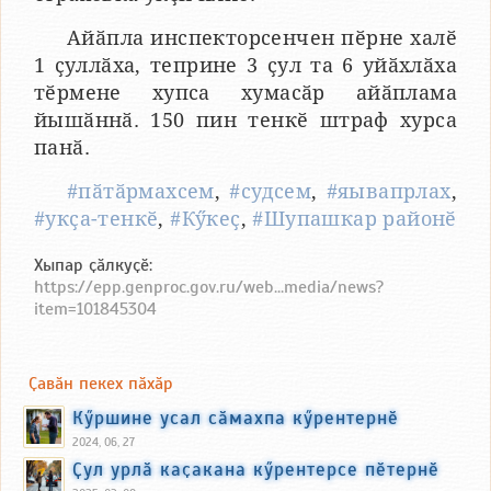
Айӑпла инспекторсенчен пӗрне халӗ
1 ҫуллӑха, теприне 3 ҫул та 6 уйӑхлӑха
тӗрмене хупса хумасӑр айӑплама
йышӑннӑ. 150 пин тенкӗ штраф хурса
панӑ.
#пӑтӑрмахсем
,
#судсем
,
#яывапрлах
,
#укҫа-тенкӗ
,
#Кӳкеҫ
,
#Шупашкар районӗ
Хыпар ҫӑлкуҫӗ:
https://epp.genproc.gov.ru/web...media/news?
item=101845304
Ҫавӑн пекех пӑхӑр
Кӳршине усал сӑмахпа кӳрентернӗ
2024, 06, 27
Ҫул урлӑ каҫакана кӳрентерсе пӗтернӗ