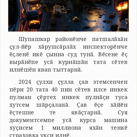
Шупашкар районӗнче патшалӑхӑн
ҫул-йӗр хӑрушсӑрлӑх инспекторӗнче
ӗҫленӗ икӗ ҫынна суд тунӑ. Вӗсене ӗҫ
вырӑнӗпе усӑ курнӑшӑн тата сӗтев
илнӗшӗн явап тыттарнӑ.
2024 ҫулхи ҫулла ҫав этемсенчен
пӗри 20 тата 40 пин сӗтев илсе инкек
пулман ҫӗртех инкек пулнӑҫи туса
хутсем шӑрҫаланӑ. Ҫав ӗҫе хӑйӗн
ӗҫтешне те явӑҫтарнӑ. Суя
документсемпе усӑ курса машина
хуҫисем 1 миллиона яхӑн тенкӗ
страховка укҫи илнӗ.