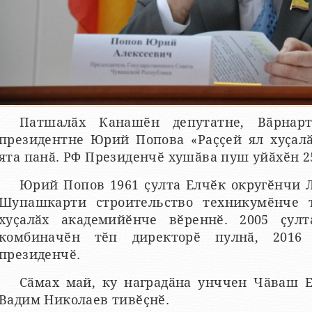
Патшалӑх Канашӗн депутатне, Вӑрнар
президентне Юрий Попова «Раҫҫей ял хуҫалӑ
ята панӑ. РФ Президенчӗ хушӑва пуш уйӑхӗн 2
Юрий Попов 1961 ҫулта Елчӗк округӗнчи Л
Шупашкарти строительство техникумӗнче 
хуҫалӑх академийӗнче вӗреннӗ. 2005 ҫул
комбиначӗн тӗп директорӗ пулнӑ, 2016
президенчӗ.
Сӑмах май, ку наградӑна унччен Чӑваш 
Вадим Николаев тивӗҫнӗ.