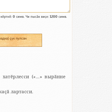
 кӗртнӗ:
0
симв. Чи пысӑк виҫе:
1200
симв.
адка) ҫук пулсан
 хатӗрлесси («...» вырӑнне
 каҫӑ лартасси.