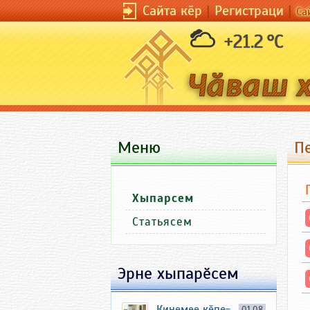
Сайта кӗр
|
Регистраци
|
Са
+21.2 °C
Меню
П
Хыпарсем
Статьясем
Эрне хыпарӗсем
Кинемее кӗпе-