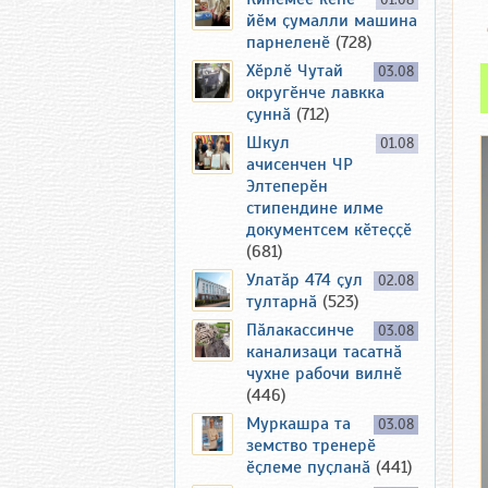
01.08
йӗм ҫумалли машина
парнеленӗ
(728)
Хӗрлӗ Чутай
03.08
округӗнче лавкка
ҫуннӑ
(712)
Шкул
01.08
ачисенчен ЧР
Элтеперӗн
стипендине илме
документсем кӗтеҫҫӗ
(681)
Улатӑр 474 ҫул
02.08
тултарнӑ
(523)
Пӑлакассинче
03.08
канализаци тасатнӑ
чухне рабочи вилнӗ
(446)
Муркашра та
03.08
земство тренерӗ
ӗҫлеме пуҫланӑ
(441)