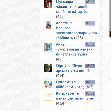
Мускавра
03.08
чӑваш спектаклӗн
сыпӑкне кӑтартӗҫ
(435)
Алевтина
03.08
Иванова
электрогазосварщикра
тӑрӑшать
(426)
Анна
03.08
Тумалановӑн кӗнеки
пичетленсе тухнӑ
(425)
Ҫӗрпӳре 26-ри
05.08
арҫын путса вилнӗ
(414)
Суллахи ял
04.08
вӑййисем иртӗҫ
(413)
Ку эрнере те
03.08
лайӑх ҫанталӑк пулӗ
(413)