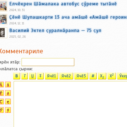
Елчӗкрен Шӑмалака автобус ҫӳреме тытӑнӗ
2024, 10, 31
Ҫӗнӗ Шупашкарти 13 ача амӑшӗ «Амӑшӗ героиня
2024, 12, 11
Василий Эктел ҫуралнӑранпа — 75 ҫул
2025, 02, 26
Комментариле
ирӗн ятӑp:
нлӑлатса ҫырни:
2
B
T
U
T
Ячӗ1
Ячӗ2
Ячӗ3
#
X
X
Ӳке
2