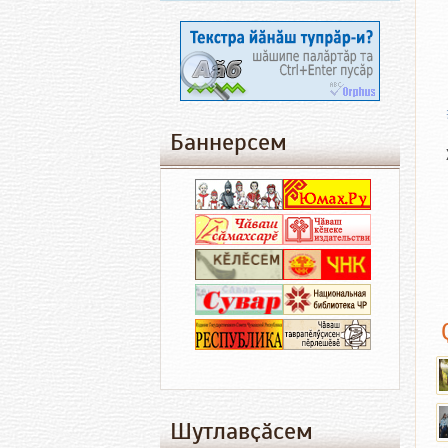
Баннерсем
Шутлавҫӑсем