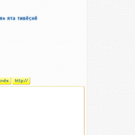
» ята тивӗҫнӗ
рчӗк
http://