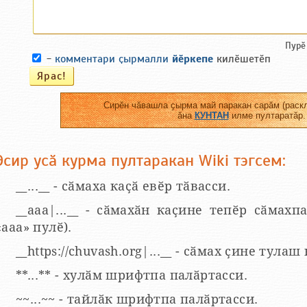
Пурӗ
-
комментари ҫырмалли
йӗркепе
килӗшетӗп
Сирӗн чӑвашла ҫырма май паракан сарӑм (раскл
ӑна
КУНТАН
илме пултаратӑр.
Эсир усӑ курма пултаракан Wiki тэгсем:
__...__ - сӑмаха каҫӑ евӗр тӑвасси.
__aaa|...__ - сӑмахӑн каҫине тепӗр сӑмахпа
«ааа» пулӗ).
__https://chuvash.org|...__ - сӑмах ҫине тулаш
**...** - хулӑм шрифтпа палӑртасси.
~~...~~ - тайлӑк шрифтпа палӑртасси.