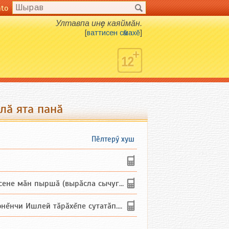
nto
Ултавпа инҫе каяймӑн.
[
ваттисен сӑмахӗ
]
лӑ ята панӑ
Пӗлтерӳ хуш
не мăн пыршă (вырăсла сычуг) ...
и Ишлей тăрăхĕпе сутатăп. Ха...