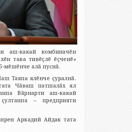
ти аш-какай комбиначӗн
хӗн тава тивӗҫлӗ ӗҫченӗ»
5-мӗшӗнче алӑ пуснӑ.
аш Таяпа ялӗнче ҫуралнӑ.
тата Чӑваш патшалӑх ял
танпа Вӑрнарти аш-какай
 ҫултанпа – предприяти
Енрен Аркадий Айдак тата