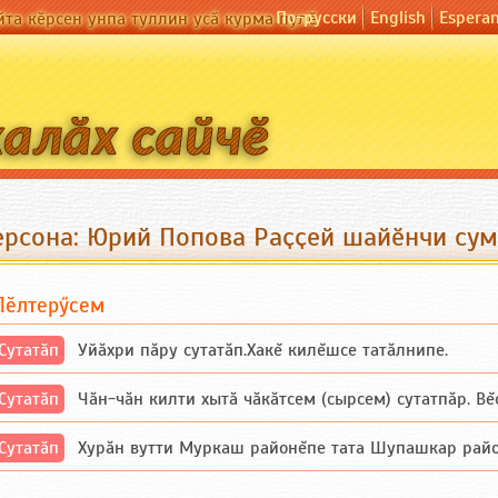
По-русски
English
Espera
йта кӗрсен унпа туллин усӑ курма пулӗ
ерсона: Юрий Попова Раҫҫей шайӗнчи сум
Пӗлтерӳсем
Сутатӑп
Уйăхри пăру сутатăп.Хакĕ килĕшсе татăлнипе.
Сутатӑп
Чăн-чăн килти хытă чăкăтсем (сырсем) сутатпăр. Вĕсе
Сутатӑп
Хурăн вутти Муркаш районĕпе тата Шупашкар районĕнч