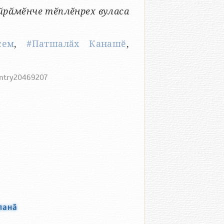
рӑмӗнче тӗплӗнрех вуласа
сем
,
#Патшалӑх Канашӗ
,
entry20469207
ланӑ