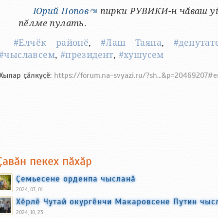
Юрий Попов
пирки РУВИКИ-н чӑваш уй
пӗлме пулать
.
#Елчӗк районӗ
,
#Лаш Таяпа
,
#депутат
#чыславсем
,
#президент
,
#хушусем
Хыпар ҫӑлкуҫӗ:
https://forum.na-svyazi.ru/?sh...&p=20469207#
Ҫавӑн пекех пӑхӑр
Ҫемьесене орденпа чысланӑ
2024, 07, 01
Хӗрлӗ Чутай окургӗнчи Макаровсене Путин чыс
2024, 10, 23