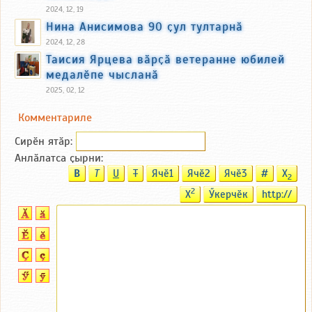
2024, 12, 19
Нина Анисимова 90 ҫул тултарнӑ
2024, 12, 28
Таисия Ярцева вӑрҫӑ ветеранне юбилей
медалӗпе чысланӑ
2025, 02, 12
Комментариле
Сирӗн ятӑp:
Анлӑлатса ҫырни:
B
T
U
T
Ячӗ1
Ячӗ2
Ячӗ3
#
X
2
2
X
Ӳкерчӗк
http://