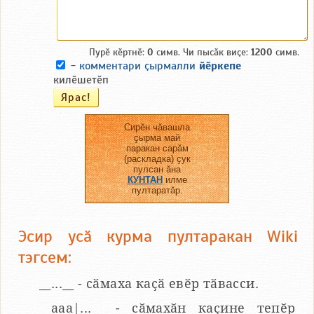
Пурӗ кӗртнӗ:
0
симв. Чи пысӑк виҫе:
1200
симв.
-
комментари ҫырмалли
йӗркепе
килӗшетӗп
Сирӗн чӑвашла
ҫырма май
паракан сарӑм
(раскладка) ҫук
пулсан ӑна
КУНТАН
илме
пултаратӑр.
Эсир усӑ курма пултаракан Wiki
тэгсем:
__...__ - сӑмаха каҫӑ евӗр тӑвасси.
__aaa|...__ - сӑмахӑн каҫине тепӗр