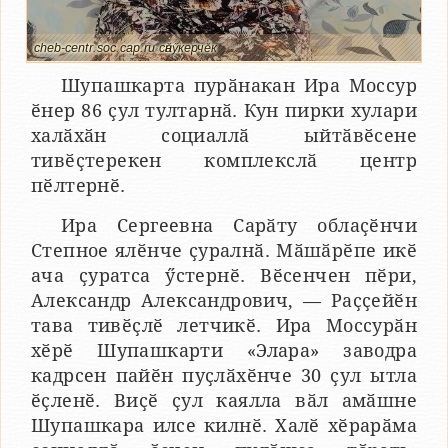
cheb-centr.soc.cap.ru сӑнӳкерчӗк
Шупашкарта пурӑнакан Ира Моссур
ӗнер 86 ҫул тултарнӑ. Кун пирки хулари
халӑхӑн социаллӑ ыйтӑвӗсене
тивӗҫтерекен комплекслӑ центр
пӗлтернӗ.
Ира Сергеевна Сарӑту облаҫӗнчи
Степное ялӗнче ҫуралнӑ. Мӑшӑрӗпе икӗ
ача ҫуратса ӳстернӗ. Вӗсенчен пӗри,
Александр Александрович, — Раҫҫейӗн
тава тивӗҫлӗ летчикӗ. Ира Моссурӑн
хӗрӗ Шупашкарти «Элара» заводра
кадрсен пайӗн пуҫлӑхӗнче 30 ҫул ытла
ӗҫленӗ. Виҫӗ ҫул каялла вӑл амӑшне
Шупашкара илсе килнӗ. Халӗ хӗрарӑма