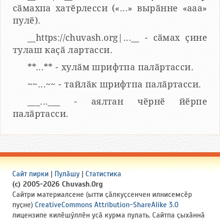
сӑмахпа хатӗрлесси («...» вырӑнне «ааа»
пулӗ).
__https://chuvash.org|...__ - сӑмах ҫине
тулаш каҫӑ лартасси.
**...** - хулӑм шрифтпа палӑртасси.
~~...~~ - тайлӑк шрифтпа палӑртасси.
___...___ - аялтан чӗрнӗ йӗрпе
палӑртасси.
Сайт пирки
|
Пулӑшу
|
Статистика
(c) 2005-2026 Chuvash.Org
Сайтри материалсене (ытти ҫӑлкуҫсенчен илнисемсӗр
пуҫне)
CreativeCommons Attribution-ShareAlike 3.0
лицензипе килӗшӳллӗн усӑ курма пулать. Сайтпа ҫыхӑннӑ