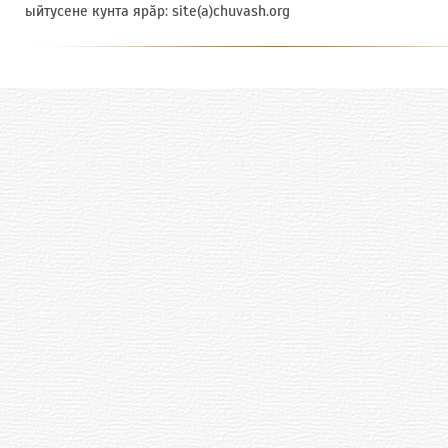
ыйтусене кунта ярӑр: site(a)chuvash.org