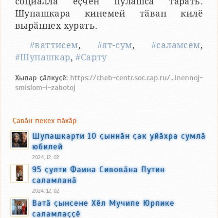
социаллӑ ӗҫчен пулӑшса тӑрать.
Шупашкара кинемей тӑван килӗ
вырӑннех хурать.
#ваттисем
,
#ят-сум
,
#саламсем
,
#Шупашкар
,
#Сарту
Хыпар ҫӑлкуҫӗ:
https://cheb-centr.soc.cap.ru/...lnennoj-
smislom-i-zabotoj
Ҫавӑн пекех пӑхӑр
Шупашкарти 10 ҫыннӑн ҫак уйӑхра сумлӑ
юбилей
2024, 12, 02
95 ҫулти Фаина Сивовӑна Путин
саламланӑ
2024, 12, 02
Ватӑ ҫынсене Хӗл Мучипе Юрпике
саламлаҫҫӗ