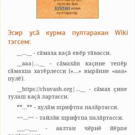
пулсан ӑна
КУНТАН
илме
пултаратӑр.
Эсир усӑ курма пултаракан Wiki
тэгсем:
__...__ - сӑмаха каҫӑ евӗр тӑвасси.
__aaa|...__ - сӑмахӑн каҫине тепӗр
сӑмахпа хатӗрлесси («...» вырӑнне «ааа»
пулӗ).
__https://chuvash.org|...__ - сӑмах ҫине
тулаш каҫӑ лартасси.
**...** - хулӑм шрифтпа палӑртасси.
~~...~~ - тайлӑк шрифтпа палӑртасси.
___...___ - аялтан чӗрнӗ йӗрпе