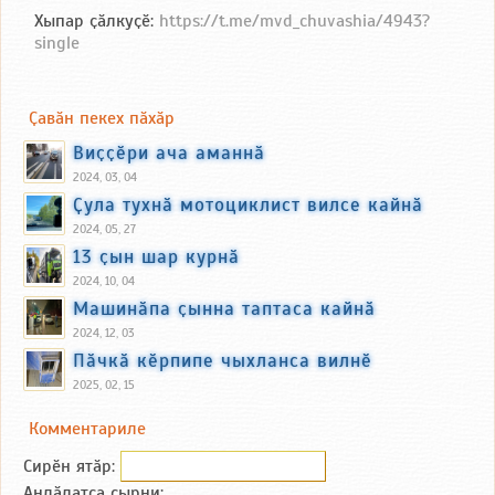
Хыпар ҫӑлкуҫӗ:
https://t.me/mvd_chuvashia/4943?
single
Ҫавӑн пекех пӑхӑр
Виҫҫӗри ача аманнӑ
2024, 03, 04
Ҫула тухнӑ мотоциклист вилсе кайнӑ
2024, 05, 27
13 ҫын шар курнӑ
2024, 10, 04
Машинӑпа ҫынна таптаса кайнӑ
2024, 12, 03
Пӑчкӑ кӗрпипе чыхланса вилнӗ
2025, 02, 15
Комментариле
Сирӗн ятӑp:
Анлӑлатса ҫырни: