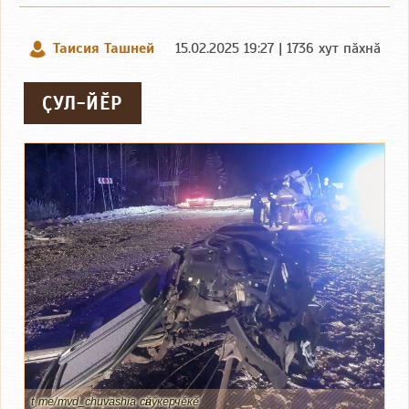
Таисия Ташней
15.02.2025 19:27 | 1736 хут пӑхнӑ
ҪУЛ-ЙӖР
t.me/mvd_chuvashia сӑнӳкерчӗкӗ