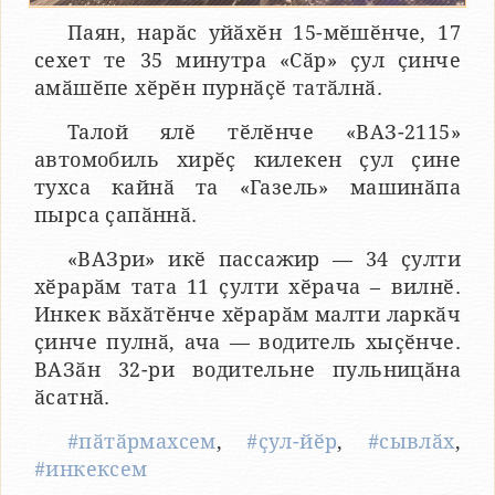
Паян, нарӑс уйӑхӗн 15-мӗшӗнче, 17
сехет те 35 минутра «Сӑр» ҫул ҫинче
амӑшӗпе хӗрӗн пурнӑҫӗ татӑлнӑ.
Талой ялӗ тӗлӗнче «ВАЗ-2115»
автомобиль хирӗҫ килекен ҫул ҫине
тухса кайнӑ та «Газель» машинӑпа
пырса ҫапӑннӑ.
«ВАЗри» икӗ пассажир — 34 ҫулти
хӗрарӑм тата 11 ҫулти хӗрача – вилнӗ.
Инкек вӑхӑтӗнче хӗрарӑм малти ларкӑч
ҫинче пулнӑ, ача — водитель хыҫӗнче.
ВАЗӑн 32-ри водительне пульницӑна
ӑсатнӑ.
#пӑтӑрмахсем
,
#ҫул-йӗр
,
#сывлӑх
,
#инкексем