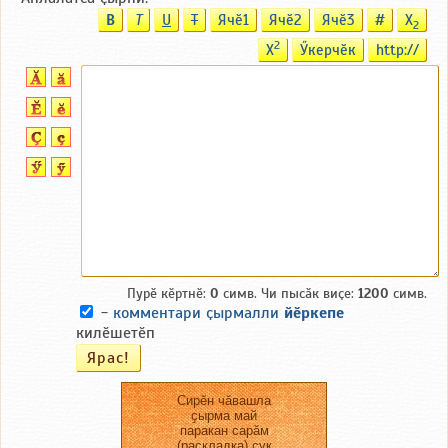
B
T
U
T
Ячӗ1
Ячӗ2
Ячӗ3
#
X
2
2
X
Ӳкерчӗк
http://
Пурӗ кӗртнӗ:
0
симв. Чи пысӑк виҫе:
1200
симв.
-
комментари ҫырмалли
йӗркепе
килӗшетӗп
Сирӗн чӑвашла
ҫырма май
паракан сарӑм
(раскладка) ҫук