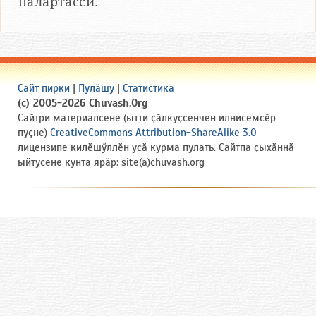
палӑртасси.
Сайт пирки
|
Пулӑшу
|
Статистика
(c) 2005-2026 Chuvash.Org
Сайтри материалсене (ытти ҫӑлкуҫсенчен илнисемсӗр
пуҫне)
CreativeCommons Attribution-ShareAlike 3.0
лицензипе килӗшӳллӗн усӑ курма пулать. Сайтпа ҫыхӑннӑ
ыйтусене кунта ярӑр: site(a)chuvash.org