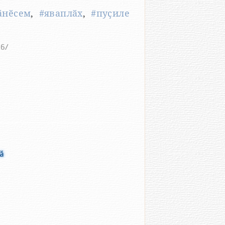
ӑнӗсем
,
#яваплӑх
,
#пуҫиле
66/
ӑ