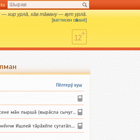
nto
 — хир урлӑ, хӑв тӑвану — вут урлӑ.
[
ваттисен сӑмахӗ
]
улман
Пӗлтерӳ хуш
не мăн пыршă (вырăсла сычуг) ...
и Ишлей тăрăхĕпе сутатăп. Ха...