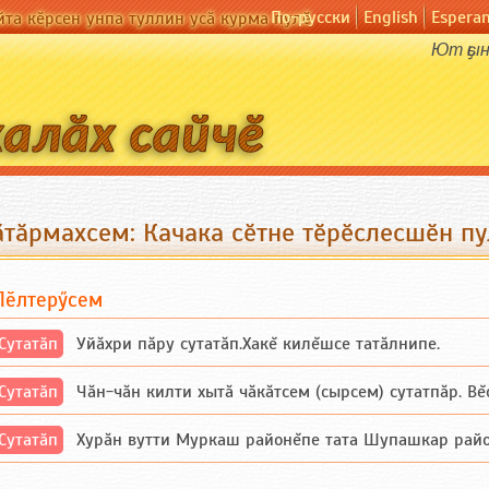
По-русски
English
Espera
йта кӗрсен унпа туллин усӑ курма пулӗ
Ют ҫын
ӑтӑрмахсем: Качака сӗтне тӗрӗслесшӗн п
Пӗлтерӳсем
Сутатӑп
Уйăхри пăру сутатăп.Хакĕ килĕшсе татăлнипе.
Сутатӑп
Чăн-чăн килти хытă чăкăтсем (сырсем) сутатпăр. Вĕсе
Сутатӑп
Хурăн вутти Муркаш районĕпе тата Шупашкар районĕнч