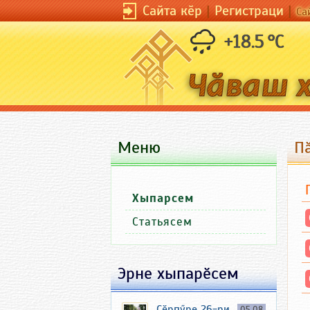
Сайта кӗр
|
Регистраци
|
Са
+18.5 °C
Меню
П
Хыпарсем
Статьясем
Эрне хыпарӗсем
Ҫӗрпӳре 26-ри