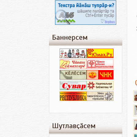
Баннерсем
Шутлавҫӑсем