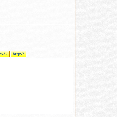
рчӗк
http://