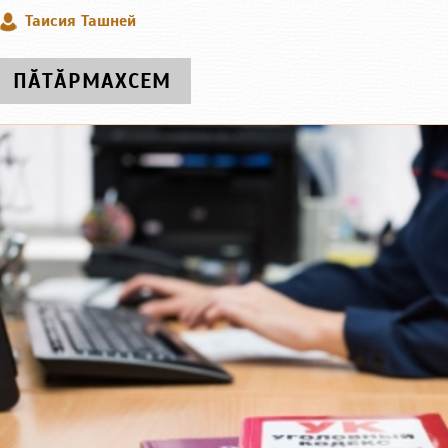
Таисия Ташней
ПӐТӐРМАХСЕМ