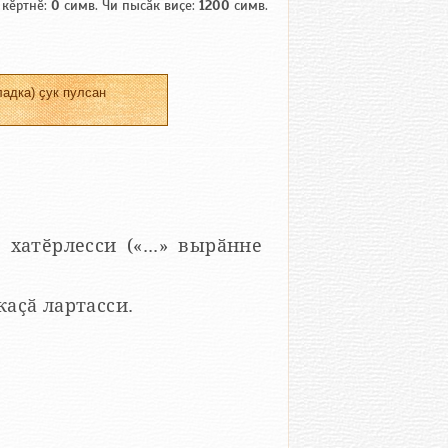
 кӗртнӗ:
0
симв. Чи пысӑк виҫе:
1200
симв.
адка) ҫук пулсан
 хатӗрлесси («...» вырӑнне
 каҫӑ лартасси.