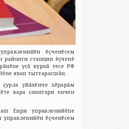
правленийӗн ӗҫченӗсем
н районти станцин ӗҫченӗ
рӑнӗпе усӑ курнӑ тесе РФ
айӗпе явап тыттарасшӑн.
и ҫурла уйӑхӗнче хӗрарӑм
Сӗте вара санитари енчен
ваш Енри управленийӗпе
 управленийӗн ӗҫченӗсем