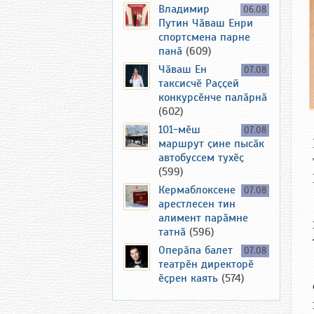
Владимир
06.08
Путин Чӑваш Енри
спортсмена парне
панӑ
(609)
Чӑваш Ен
07.08
таксисчӗ Раҫҫей
конкурсӗнче палӑрнӑ
(602)
101-мӗш
07.08
маршрут ҫине пысӑк
автобуссем тухӗҫ
(599)
Кермаблоксене
07.08
арестлесен тин
алимент парӑмне
татнӑ
(596)
Оперӑпа балет
07.08
театрӗн директорӗ
ӗҫрен каять
(574)