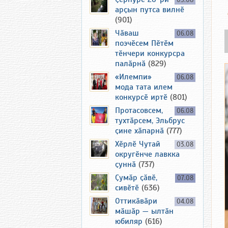
05.08
арҫын путса вилнӗ
(901)
Чӑваш
06.08
поэчӗсем Пӗтӗм
тӗнчери конкурсра
палӑрнӑ
(829)
«Илемпи»
06.08
мода тата илем
конкурсӗ иртӗ
(801)
Протасовсем,
06.08
тухтӑрсем, Эльбрус
ҫине хӑпарнӑ
(777)
Хӗрлӗ Чутай
03.08
округӗнче лавкка
ҫуннӑ
(737)
Ҫумӑр ҫӑвӗ,
07.08
сивӗтӗ
(636)
Оттикӑвӑри
04.08
мӑшӑр — ылтӑн
юбиляр
(616)