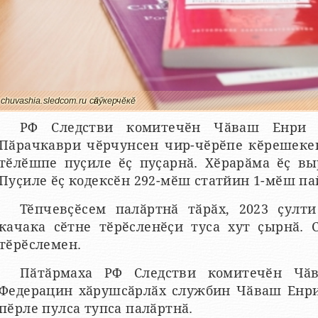
chuvashia.sledcom.ru сӑнӳкерчӗкӗ
РФ Следстви комитечӗн Чӑваш Енри у
Пӑрачкаври чӗрчунсен чир-чӗрӗпе кӗрешеке
тӗлӗшпе пуҫиле ӗҫ пуҫарнӑ. Хӗрарӑма ӗҫ вы
Пуҫиле ӗҫ кодексӗн 292-мӗш статйин 1-мӗш п
Тӗпчевҫӗсем палӑртнӑ тӑрӑх, 2023 ҫулт
качака сӗтне тӗрӗсленӗҫи туса хут ҫырнӑ. 
тӗрӗслемен.
Пӑтӑрмаха РФ Следстви комитечӗн Чӑ
Федерацин хӑрушсӑрлӑх службин Чӑваш Енри
пӗрле пулса тупса палӑртнӑ.