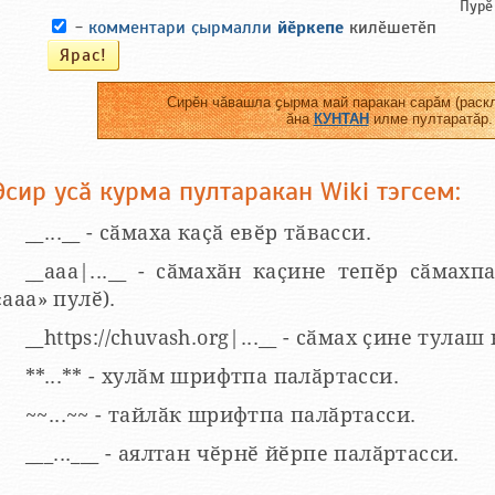
Пурӗ
-
комментари ҫырмалли
йӗркепе
килӗшетӗп
Сирӗн чӑвашла ҫырма май паракан сарӑм (раскл
ӑна
КУНТАН
илме пултаратӑр.
Эсир усӑ курма пултаракан Wiki тэгсем:
__...__ - сӑмаха каҫӑ евӗр тӑвасси.
__aaa|...__ - сӑмахӑн каҫине тепӗр сӑмахпа
«ааа» пулӗ).
__https://chuvash.org|...__ - сӑмах ҫине тулаш
**...** - хулӑм шрифтпа палӑртасси.
~~...~~ - тайлӑк шрифтпа палӑртасси.
___...___ - аялтан чӗрнӗ йӗрпе палӑртасси.