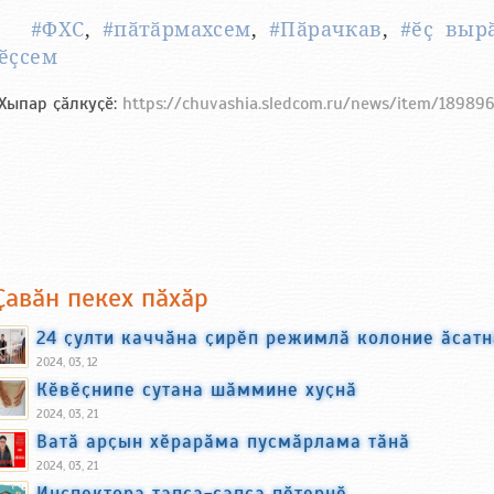
#ФХС
,
#пӑтӑрмахсем
,
#Пӑрачкав
,
#ӗҫ выр
ӗҫсем
Хыпар ҫӑлкуҫӗ:
https://chuvashia.sledcom.ru/news/item/18989
Ҫавӑн пекех пӑхӑр
24 ҫулти каччӑна ҫирӗп режимлӑ колоние ӑсатн
2024, 03, 12
Кӗвӗҫнипе сутана шӑммине хуҫнӑ
2024, 03, 21
Ватӑ арҫын хӗрарӑма пусмӑрлама тӑнӑ
2024, 03, 21
Инспектора тапса-ҫапса пӗтернӗ