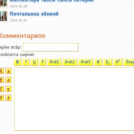
2024, 06, 08
Почтальона хӗненӗ
2024, 06, 14
Комментариле
ирӗн ятӑp:
нлӑлатса ҫырни:
2
B
T
U
T
Ячӗ1
Ячӗ2
Ячӗ3
#
X
X
Ӳке
2