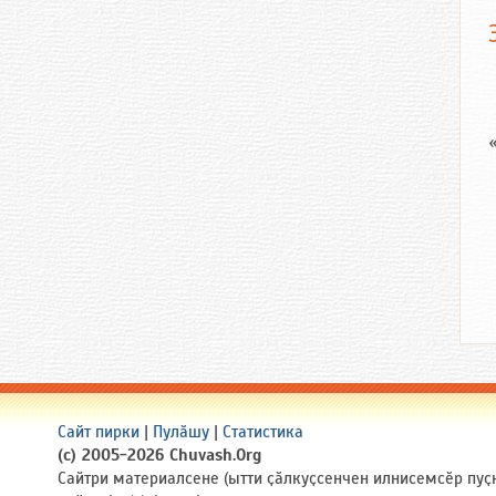
Сайт пирки
|
Пулӑшу
|
Статистика
(c) 2005-2026 Chuvash.Org
Сайтри материалсене (ытти ҫӑлкуҫсенчен илнисемсӗр пуҫ