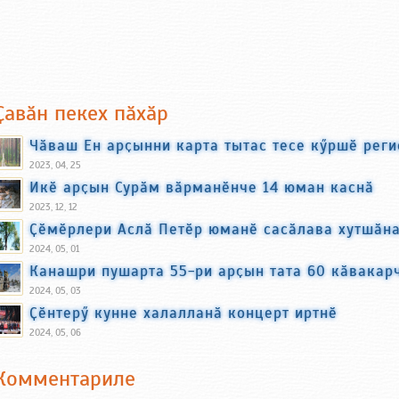
Ҫавӑн пекех пӑхӑр
Чӑваш Ен арҫынни карта тытас тесе кӳршӗ реги
2023, 04, 25
Икӗ арҫын Сурӑм вӑрманӗнче 14 юман каснӑ
2023, 12, 12
Ҫӗмӗрлери Аслӑ Петӗр юманӗ сасӑлава хутшӑна
2024, 05, 01
Канашри пушарта 55-ри арҫын тата 60 кӑвакар
2024, 05, 03
Ҫӗнтерӳ кунне халалланӑ концерт иртнӗ
2024, 05, 06
Комментариле