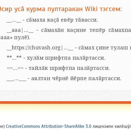
Эсир усӑ курма пултаракан Wiki тэгсем:
__...__ - сӑмаха каҫӑ евӗр тӑвасси.
__aaa|...__ - сӑмахӑн каҫине тепӗр сӑмахпа
«ааа» пулӗ).
__https://chuvash.org|...__ - сӑмах ҫине тулаш
**...** - хулӑм шрифтпа палӑртасси.
~~...~~ - тайлӑк шрифтпа палӑртасси.
___...___ - аялтан чӗрнӗ йӗрпе палӑртасси.
не)
CreativeCommons Attribution-ShareAlike 3.0
лицензипе килӗшӳлл