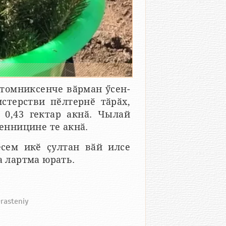
томниксенче вӑрман ӳсен-
стерстви пӗлтернӗ тӑрӑх,
0,43 гектар акнӑ. Чылай
венницине те акнӑ.
ӗсем икӗ ҫултан вӑй илсе
а лартма юрать.
-rasteniy