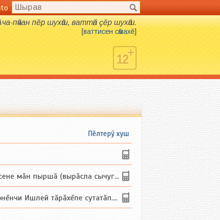
nto
Ача-пӑчан пӗр шухӑш, ваттӑн ҫӗр шухӑш.
[
ваттисен сӑмахӗ
]
Пӗлтерӳ хуш
не мăн пыршă (вырăсла сычуг) ...
и Ишлей тăрăхĕпе сутатăп. Ха...