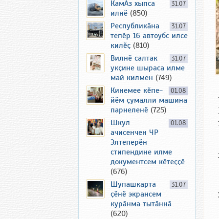
КамАз хыпса
31.07
илнӗ
(850)
Республикӑна
31.07
тепӗр 16 автоубс илсе
килӗҫ
(810)
Вилнӗ салтак
31.07
укҫине шыраса илме
май килмен
(749)
Кинемее кӗпе-
01.08
йӗм ҫумалли машина
парнеленӗ
(725)
Шкул
01.08
ачисенчен ЧР
Элтеперӗн
стипендине илме
документсем кӗтеҫҫӗ
(676)
Шупашкарта
31.07
ҫӗнӗ экрансем
курӑнма тытӑннӑ
(620)