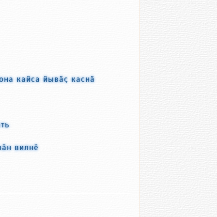
она кайса йывӑҫ каснӑ
ть
чӑн вилнӗ