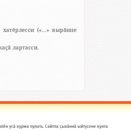
 хатӗрлесси («...» вырӑнне
 каҫӑ лартасси.
ӗн усӑ курма пулать. Сайтпа ҫыхӑннӑ ыйтусене кунта