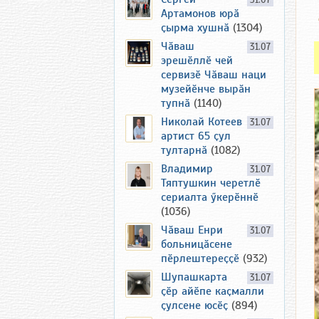
31.07
Артамонов юрӑ
ҫырма хушнӑ
(1304)
Чӑваш
31.07
эрешӗллӗ чей
сервизӗ Чӑваш наци
музейӗнче вырӑн
тупнӑ
(1140)
Николай Котеев
31.07
артист 65 ҫул
тултарнӑ
(1082)
Владимир
31.07
Тяптушкин черетлӗ
сериалта ӳкерӗннӗ
(1036)
Чӑваш Енри
31.07
больницӑсене
пӗрлештереҫҫӗ
(932)
Шупашкарта
31.07
ҫӗр айӗпе каҫмалли
ҫулсене юсӗҫ
(894)