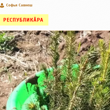
Софья Савнеш
РЕСПУБЛИКӐРА