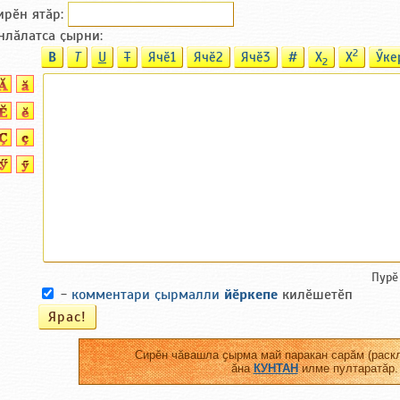
ирӗн ятӑp:
нлӑлатса ҫырни:
2
B
T
U
T
Ячӗ1
Ячӗ2
Ячӗ3
#
X
X
Ӳке
2
Пурӗ
-
комментари ҫырмалли
йӗркепе
килӗшетӗп
Сирӗн чӑвашла ҫырма май паракан сарӑм (раскл
ӑна
КУНТАН
илме пултаратӑр.