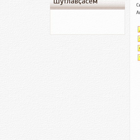
Шутлавҫӑсем
С
А