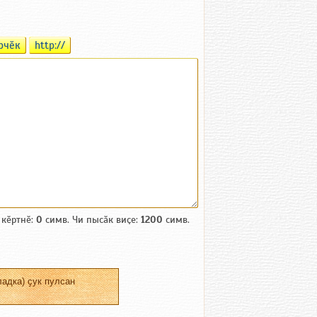
рчӗк
http://
 кӗртнӗ:
0
симв. Чи пысӑк виҫе:
1200
симв.
адка) ҫук пулсан