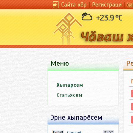
Сайта кӗр
|
Регистраци
|
Са
+23.9 °C
Меню
Р
Хыпарсем
Статьясем
Эрне хыпарӗсем
Сергей