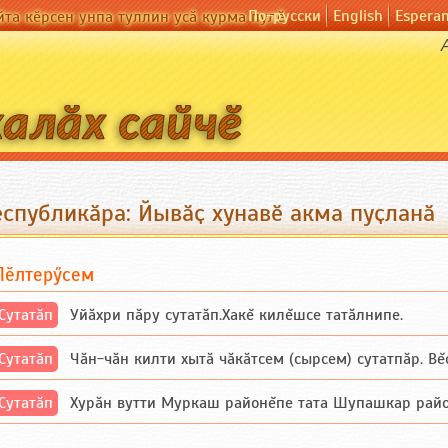
По-русски
English
Espera
йта кӗрсен унпа туллин усӑ курма пулӗ
еспубликӑра: Йывӑҫ хунавӗ акма пуҫланӑ
Пӗлтерӳсем
Сутатӑп
Уйăхри пăру сутатăп.Хакĕ килĕшсе татăлнипе.
Сутатӑп
Чăн-чăн килти хытă чăкăтсем (сырсем) сутатпăр. Вĕсе
Сутатӑп
Хурăн вутти Муркаш районĕпе тата Шупашкар районĕнч