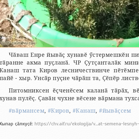
"АиФ" сайтӗнчи сӑн
Чӑваш Енре йывӑҫ хунавӗ ӳстермешкӗн пи
тӑранне акма пуҫланӑ. ЧР Ҫутҫанталӑк мини
Канаш тата Киров лесничествинче пӗтӗмпе 
пайӗ - хыр. Унсӑр пуҫне чӑрӑш та, Ҫӗпӗр лист
Питомниксен ӗҫченӗсем каланӑ тӑрӑх, в
хунав пулӗҫ. Ҫавӑн чухне вӗсене вӑрмана тухс
#вӑрмансем
,
#Киров
,
#Канаш
,
#йывӑҫсем
Хыпар ҫӑлкуҫӗ:
https://chv.aif.ru/ekologija/v...at-semena-lesnyh