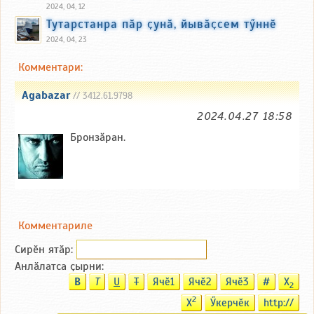
2024, 04, 12
Тутарстанра пӑр ҫунӑ, йывӑҫсем тӳннӗ
2024, 04, 23
Комментари:
Agabazar
// 3412.61.9798
2024.04.27 18:58
Бронзăран.
Комментариле
Сирӗн ятӑp:
Анлӑлатса ҫырни:
B
T
U
T
Ячӗ1
Ячӗ2
Ячӗ3
#
X
2
2
X
Ӳкерчӗк
http://