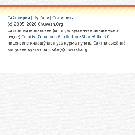
Сайт пирки
|
Пулӑшу
|
Статистика
(c) 2005-2026 Chuvash.Org
Сайтри материалсене (ытти ҫӑлкуҫсенчен илнисемсӗр
пуҫне)
CreativeCommons Attribution-ShareAlike 3.0
лицензипе килӗшӳллӗн усӑ курма пулать. Сайтпа ҫыхӑннӑ
ыйтусене кунта ярӑр: site(a)chuvash.org