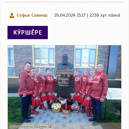
Софья Савнеш
26.04.2024 15:17 | 2238 хут пӑхнӑ
КӲРШӖРЕ
tatar-inform.ru сайтри сӑн