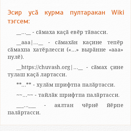
Эсир усӑ курма пултаракан Wiki
тэгсем:
__...__ - сӑмаха каҫӑ евӗр тӑвасси.
__aaa|...__ - сӑмахӑн каҫине тепӗр
сӑмахпа хатӗрлесси («...» вырӑнне «ааа»
пулӗ).
__https://chuvash.org|...__ - сӑмах ҫине
тулаш каҫӑ лартасси.
**...** - хулӑм шрифтпа палӑртасси.
~~...~~ - тайлӑк шрифтпа палӑртасси.
___...___ - аялтан чӗрнӗ йӗрпе
палӑртасси.