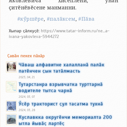
Яковлевича хисеплени, унӑн
ҫитӗнӗвӗсене манманни.
#кӳршӗре
,
#палӑксем
,
#Пӑва
Хыпар ҫӑлкуҫӗ:
https://www.tatar-inform.ru/ne...a-
ivana-yakovleva-5944272
Ҫавӑн пекех пӑхӑр
Чӑваш алфавитне халалланӑ палӑк
патӗнчен ҫын татӑлмасть
2023, 04, 21
Тутарстанра взрывчатка турттарнӑ
водителе тытса чарнӑ
2024, 03, 07
Ӳсӗр тракторист ҫул тасатма тухнӑ
2024, 03, 28
Куславкка округӗнчи мемориалта 200
ытла йывӑҫ лартӗҫ