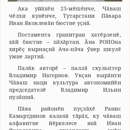
Ака уйӑхӗн 25-мӗшӗнче, Чӑваш
чӗлхи кунӗнче, Тутарстани Пӑвара
Иван Яковлевӑн бюстне уҫнӑ.
Постамента гранитран хатӗрленӗ,
хӑй бюстне – пӑхӑртан. Ӑна РОНОна
хирӗҫ вырнаҫнӑ Ача-пӑча ӳнер шкулӗ
умне лартнӑ.
Палӑк авторӗ – паллӑ скульптор
Владимир Нагорнов. Укҫан вырӑнти
Чӑваш наци культура автономийӗн
председателӗ Владимир Ильин
пулӑшнӑ.
Пӑва районӗн пуҫлӑхӗ Ранис
Камартдинов каланӑ тӑрӑх, ку чӑваш
алфавитне йӗркелесе янӑ Иван