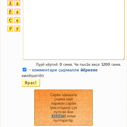
Пурӗ кӗртнӗ:
0
симв. Чи пысӑк виҫе:
1200
симв.
-
комментари ҫырмалли
йӗркепе
килӗшетӗп
Сирӗн чӑвашла
ҫырма май
паракан сарӑм
(раскладка) ҫук
пулсан ӑна
КУНТАН
илме
пултаратӑр.