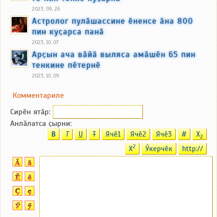
2023, 09, 26
Астролог пулӑшассине ӗненсе ӑна 800
пин куҫарса панӑ
2023, 10, 07
Арҫын ача вӑйӑ выляса амӑшӗн 65 пин
тенкине пӗтернӗ
2023, 10, 09
Комментариле
Сирӗн ятӑp:
Анлӑлатса ҫырни:
B
T
U
T
Ячӗ1
Ячӗ2
Ячӗ3
#
X
2
2
X
Ӳкерчӗк
http://