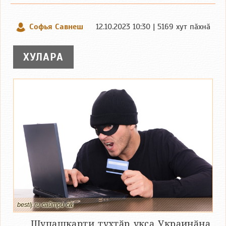
Софья Савнеш
12.10.2023 10:30 | 5169 хут пӑхнӑ
ХУЛАРА
bestlj.ru сайтри сӑн
Шупашкарти тухтӑр укҫа Украинӑна