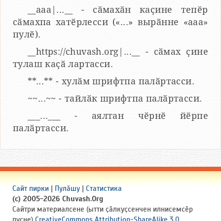
__aaa|...__ - сӑмахӑн каҫине тепӗр
сӑмахпа хатӗрлесси («...» вырӑнне «ааа»
пулӗ).
__https://chuvash.org|...__ - сӑмах ҫине
тулаш каҫӑ лартасси.
**...** - хулӑм шрифтпа палӑртасси.
~~...~~ - тайлӑк шрифтпа палӑртасси.
___...___ - аялтан чӗрнӗ йӗрпе
палӑртасси.
Сайт пирки
|
Пулӑшу
|
Статистика
(c) 2005-2026 Chuvash.Org
Сайтри материалсене (ытти ҫӑлкуҫсенчен илнисемсӗр
пуҫне)
CreativeCommons Attribution-ShareAlike 3.0