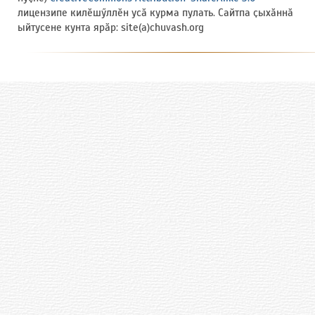
лицензипе килӗшӳллӗн усӑ курма пулать. Сайтпа ҫыхӑннӑ
ыйтусене кунта ярӑр: site(a)chuvash.org