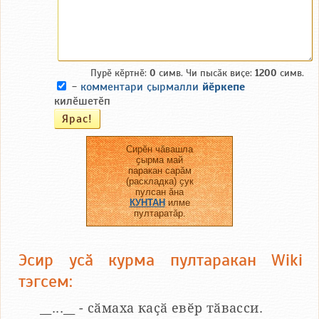
Пурӗ кӗртнӗ:
0
симв. Чи пысӑк виҫе:
1200
симв.
-
комментари ҫырмалли
йӗркепе
килӗшетӗп
Сирӗн чӑвашла
ҫырма май
паракан сарӑм
(раскладка) ҫук
пулсан ӑна
КУНТАН
илме
пултаратӑр.
Эсир усӑ курма пултаракан Wiki
тэгсем:
__...__ - сӑмаха каҫӑ евӗр тӑвасси.