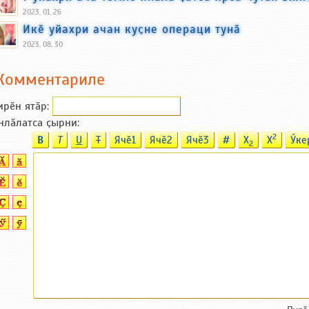
2023, 01, 26
Икӗ уйахри ачан куҫне операци тунӑ
2023, 08, 30
Комментариле
ирӗн ятӑp:
нлӑлатса ҫырни:
2
B
T
U
T
Ячӗ1
Ячӗ2
Ячӗ3
#
X
X
Ӳке
2