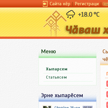
Сайта кӗр
|
Регистраци
|
Са
+18.0 °C
Меню
С
ч
Хыпарсем
Статьясем
Эрне хыпарӗсем
Ҫӗрпӳре 26-ри