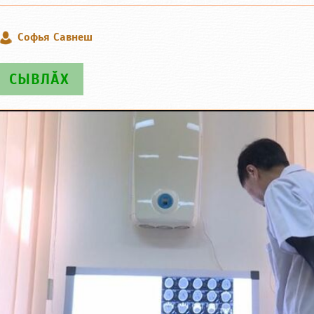
Софья Савнеш
СЫВЛӐХ