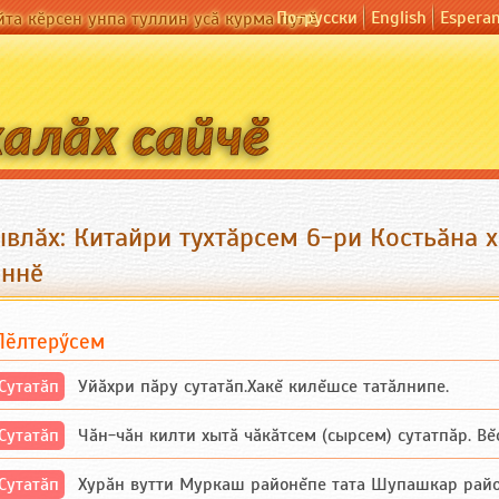
По-русски
English
Espera
йта кӗрсен унпа туллин усӑ курма пулӗ
ывлӑх: Китайри тухтӑрсем 6-ри Костьӑна 
ӗннӗ
Пӗлтерӳсем
Сутатӑп
Уйăхри пăру сутатăп.Хакĕ килĕшсе татăлнипе.
Сутатӑп
Чăн-чăн килти хытă чăкăтсем (сырсем) сутатпăр. Вĕсе
Сутатӑп
Хурăн вутти Муркаш районĕпе тата Шупашкар районĕнч