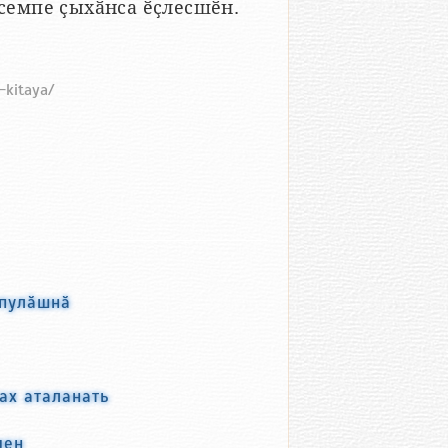
емпе ҫыхӑнса ӗҫлесшӗн.
z-kitaya/
 пулӑшнӑ
ах аталанать
мен