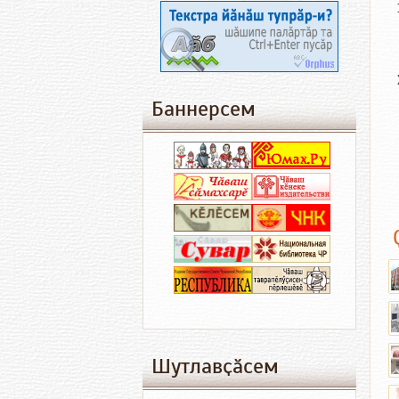
Баннерсем
Шутлавҫӑсем