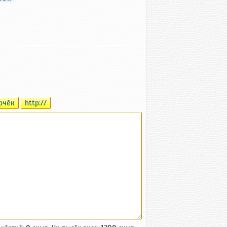
рчӗк
http://