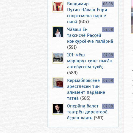
Владимир
06.08
Путин Чӑваш Енри
спортсмена парне
панӑ
(607)
Чӑваш Ен
07.08
таксисчӗ Раҫҫей
конкурсӗнче палӑрнӑ
(591)
101-мӗш
07.08
маршрут ҫине пысӑк
автобуссем тухӗҫ
(589)
Кермаблоксене
07.08
арестлесен тин
алимент парӑмне
татнӑ
(585)
Оперӑпа балет
07.08
театрӗн директорӗ
ӗҫрен каять
(561)