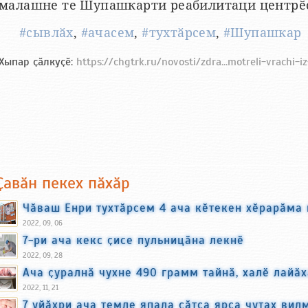
малашне те Шупашкарти реабилитаци центрӗс
#сывлӑх
,
#ачасем
,
#тухтӑрсем
,
#Шупашкар
Хыпар ҫӑлкуҫӗ:
https://chgtrk.ru/novosti/zdra...motreli-vrachi-i
Ҫавӑн пекех пӑхӑр
Чӑваш Енри тухтӑрсем 4 ача кӗтекен хӗрарӑма
2022, 09, 06
7-ри ача кекс ҫисе пульницӑна лекнӗ
2022, 09, 28
Ача ҫуралнӑ чухне 490 грамм тайнӑ, халӗ лайӑх
2022, 11, 21
7 уйӑхри ача темле япала ҫӑтса ярса чутах вил