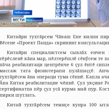
"Чӑваш Ен" ПТРК тунӑ видео скринӗ
Китайри тухтӑрсем Чӑваш Ене килни пир
Вӗсене «Проект Панда» скрининг консультаци
Китайри специалистсем сывлӑх енчен 
тӗрӗсленӗ кӑна мар, пӗлтерӗшлӗ сӗнӳсем те па
пӑча реабилитаци центрӗнче 6 ҫул ӗнтӗ сипле
массаж тата физиотерапи пулӑшаҫҫӗ. Анч
тухтӑрӗсем ӑна операци тума сӗннӗ. Капла ача
Ӑна Китая реабилитацие чӗннӗ. Ҫул укҫине Ра
сертификатпа пӗр ҫул усӑ курма май пур. Ко
пирки шутлать.
Китай тухтӑрӗсем темиҫе кунра 100 ытл