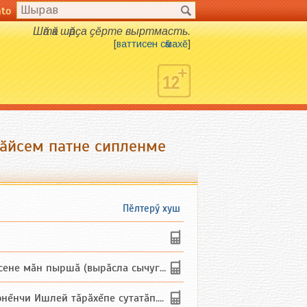
nto
Шӑтӑк шӑрҫа ҫӗрте выртмасть.
[
ваттисен сӑмахӗ
]
хӑйсем патне сипленме
Пӗлтерӳ хуш
не мăн пыршă (вырăсла сычуг) ...
и Ишлей тăрăхĕпе сутатăп. Ха...