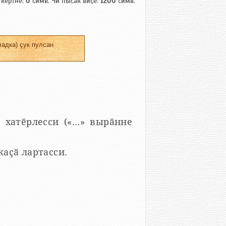
 кӗртнӗ:
0
симв. Чи пысӑк виҫе:
1200
симв.
адка) ҫук пулсан
 хатӗрлесси («...» вырӑнне
 каҫӑ лартасси.