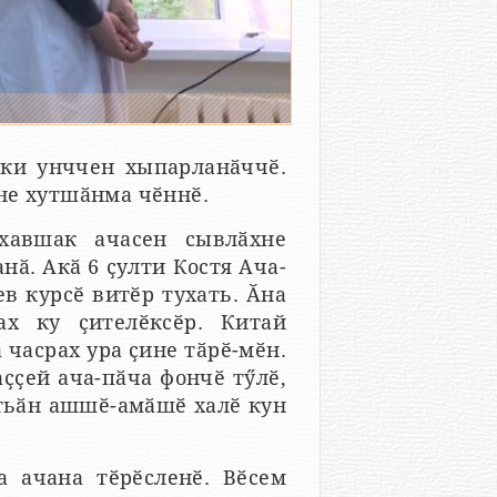
ки унччен хыпарланӑччӗ.
не хутшӑнма чӗннӗ.
хавшак ачасен сывлӑхне
нӑ. Акӑ 6 ҫулти Костя Ача-
в курсӗ витӗр тухать. Ӑна
ах ку ҫителӗксӗр. Китай
 часрах ура ҫине тӑрӗ-мӗн.
ҫҫей ача-пӑча фончӗ тӳлӗ,
стьӑн ашшӗ-амӑшӗ халӗ кун
а ачана тӗрӗсленӗ. Вӗсем