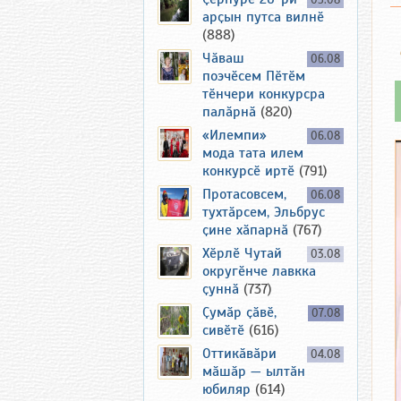
05.08
арҫын путса вилнӗ
(888)
Чӑваш
06.08
поэчӗсем Пӗтӗм
тӗнчери конкурсра
палӑрнӑ
(820)
«Илемпи»
06.08
мода тата илем
конкурсӗ иртӗ
(791)
Протасовсем,
06.08
тухтӑрсем, Эльбрус
ҫине хӑпарнӑ
(767)
Хӗрлӗ Чутай
03.08
округӗнче лавкка
ҫуннӑ
(737)
Ҫумӑр ҫӑвӗ,
07.08
сивӗтӗ
(616)
Оттикӑвӑри
04.08
мӑшӑр — ылтӑн
юбиляр
(614)