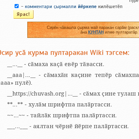
Пурӗ
-
комментари ҫырмалли
йӗркепе
килӗшетӗп
Сирӗн чӑвашла ҫырма май паракан сарӑм (раскл
ӑна
КУНТАН
илме пултаратӑр.
Эсир усӑ курма пултаракан Wiki тэгсем:
__...__ - сӑмаха каҫӑ евӗр тӑвасси.
__aaa|...__ - сӑмахӑн каҫине тепӗр сӑмахпа
«ааа» пулӗ).
__https://chuvash.org|...__ - сӑмах ҫине тулаш
**...** - хулӑм шрифтпа палӑртасси.
~~...~~ - тайлӑк шрифтпа палӑртасси.
___...___ - аялтан чӗрнӗ йӗрпе палӑртасси.