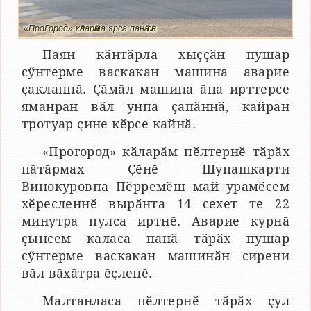
«ПроГород» кӑларӑма ярса панӑ сӑн
Паян кӑнтӑрла хыҫҫӑн пушар
сӳнтерме васкакан машина аварие
ҫакланнӑ. Ҫӑмӑл машина ӑна ирттерсе
яманран вӑл унпа ҫапӑннӑ, кайран
тротуар ҫине кӗрсе кайнӑ.
«Прогород» кӑларӑм пӗлтернӗ тӑрӑх
пӑтӑрмах Ҫӗнӗ Шупашкарти
Винокуровпа Пӗрремӗш май урамӗсем
хӗресленнӗ вырӑнта 14 сехет те 22
минутра пулса иртнӗ. Аварие курнӑ
ҫынсем каласа панӑ тӑрӑх пушар
сӳнтерме васкакан машинӑн сирени
вӑл вӑхӑтра ӗҫленӗ.
Малтанласа пӗлтернӗ тӑрӑх ҫул