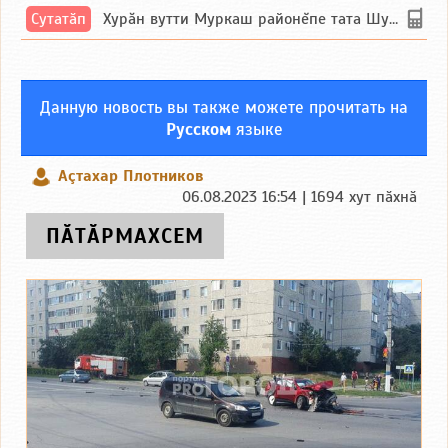
Сутатӑп
Хурăн вутти Муркаш районĕпе тата Шупашкар районĕнчи Ишлей тăрăхĕпе сутатăп. Ха...
Данную новость вы также можете прочитать на
Русском
языке
Аçтахар Плотников
06.08.2023 16:54 | 1694 хут пӑхнӑ
ПӐТӐРМАХСЕМ