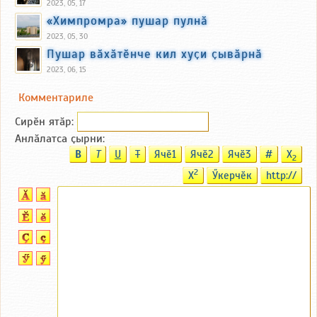
2023, 05, 17
«Химпромра» пушар пулнӑ
2023, 05, 30
Пушар вӑхӑтӗнче кил хуҫи ҫывӑрнӑ
2023, 06, 15
Комментариле
Сирӗн ятӑp:
Анлӑлатса ҫырни:
B
T
U
T
Ячӗ1
Ячӗ2
Ячӗ3
#
X
2
2
X
Ӳкерчӗк
http://