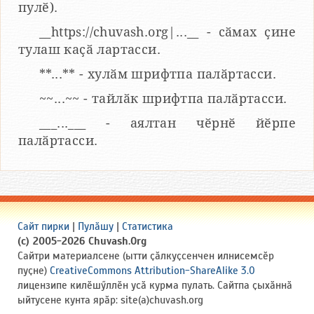
пулӗ).
__https://chuvash.org|...__ - сӑмах ҫине
тулаш каҫӑ лартасси.
**...** - хулӑм шрифтпа палӑртасси.
~~...~~ - тайлӑк шрифтпа палӑртасси.
___...___ - аялтан чӗрнӗ йӗрпе
палӑртасси.
Сайт пирки
|
Пулӑшу
|
Статистика
(c) 2005-2026 Chuvash.Org
Сайтри материалсене (ытти ҫӑлкуҫсенчен илнисемсӗр
пуҫне)
CreativeCommons Attribution-ShareAlike 3.0
лицензипе килӗшӳллӗн усӑ курма пулать. Сайтпа ҫыхӑннӑ
ыйтусене кунта ярӑр: site(a)chuvash.org