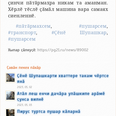
ҫинчи пӑтӑрмахра никам та аманман.
Хӗрлӗ тӗслӗ ҫӑмӑл машина вара самаях
сиенленнӗ.
#пӑтӑрмахсем
,
#пушарсем
,
#транспорт
,
#Ҫӗнӗ Шупашкар
,
#пушарсем
Хыпар ҫӑлкуҫӗ:
https://pg21.ru/news/89002
Ҫавӑн пекех пӑхӑр
Ҫӗнӗ Шупашкарти хваттере такам чӗртсе
янӑ
2023, 05, 02
Атӑл леш енчи дачӑра упӑшкипе арӑмӗ
ҫунса вилнӗ
2023, 05, 03
Пирус туртса пушар кӑларнӑ