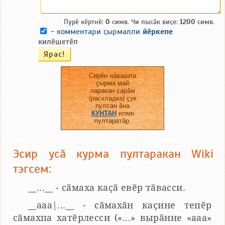
Пурӗ кӗртнӗ:
0
симв. Чи пысӑк виҫе:
1200
симв.
-
комментари ҫырмалли
йӗркепе
килӗшетӗп
Сирӗн чӑвашла
ҫырма май
паракан сарӑм
(раскладка) ҫук
пулсан ӑна
КУНТАН
илме
пултаратӑр.
Эсир усӑ курма пултаракан Wiki
тэгсем:
__...__ - сӑмаха каҫӑ евӗр тӑвасси.
__aaa|...__ - сӑмахӑн каҫине тепӗр
сӑмахпа хатӗрлесси («...» вырӑнне «ааа»