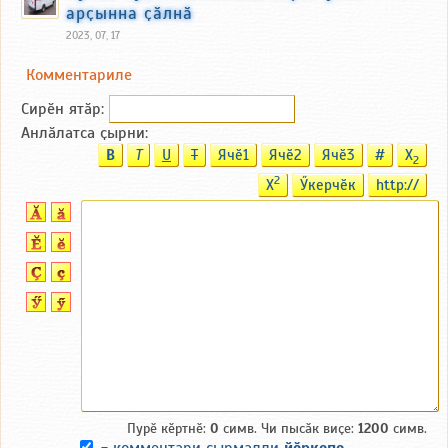
арҫынна ҫӑлнӑ
2023, 07, 17
Комментариле
Сирӗн ятӑp:
Анлӑлатса ҫырни:
B
T
U
T
Ячӗ1
Ячӗ2
Ячӗ3
#
X
2
2
X
Ӳкерчӗк
http://
Пурӗ кӗртнӗ:
0
симв. Чи пысӑк виҫе:
1200
симв.