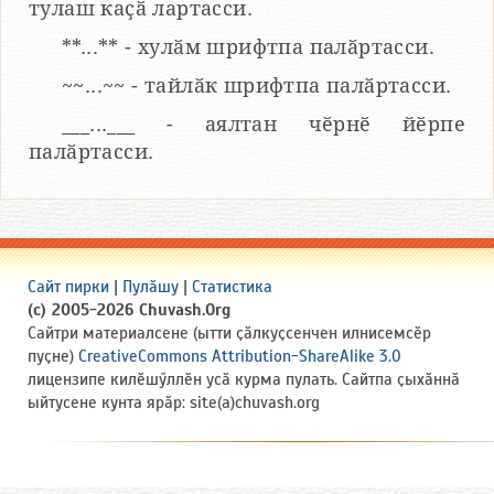
тулаш каҫӑ лартасси.
**...** - хулӑм шрифтпа палӑртасси.
~~...~~ - тайлӑк шрифтпа палӑртасси.
___...___ - аялтан чӗрнӗ йӗрпе
палӑртасси.
Сайт пирки
|
Пулӑшу
|
Статистика
(c) 2005-2026 Chuvash.Org
Сайтри материалсене (ытти ҫӑлкуҫсенчен илнисемсӗр
пуҫне)
CreativeCommons Attribution-ShareAlike 3.0
лицензипе килӗшӳллӗн усӑ курма пулать. Сайтпа ҫыхӑннӑ
ыйтусене кунта ярӑр: site(a)chuvash.org