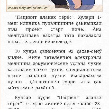
kartinki.pibig.info сайтри сӑн
"Пациент яланах тӗрӗс". Хулари 1-
мӗш клиника пульницинче ҫакнашкал
ятлӑ проект старт илнӗ. Ӑна
медпулӑшӑва вӑхӑтра тата пахалӑхлӑ
парас тӗллевпе йӗркелеҫҫӗ.
10 кунра ҫынсенчен 92 ҫӑхав-сӗнӳ
килнӗ. Тӗнче тетелӗнчен электронлӑ
медицина докуменчӗсене уҫланӑ чухне
кӑлтӑксем сиксе тухни, специалистсем
патне ҫырӑннӑ чухне йывӑрлӑхсем
пулни - ҫӑхавсенчен ҫурри ытла ҫак
ыйтусемпе ҫыхӑннӑ.
Кунсӑр пуҫне "Пациент яланах
тӗрӗс" телефон линийӗ ӗҫлесе кайӗ. 23-