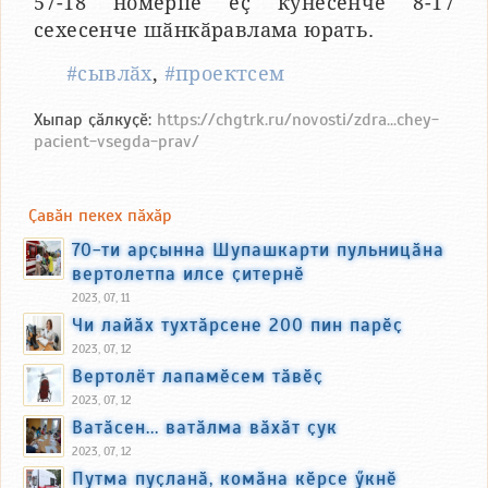
57-18 номерпе ӗҫ кунӗсенче 8-17
сехесенче шӑнкӑравлама юрать.
#сывлӑх
,
#проектсем
Хыпар ҫӑлкуҫӗ:
https://chgtrk.ru/novosti/zdra...chey-
pacient-vsegda-prav/
Ҫавӑн пекех пӑхӑр
70-ти арҫынна Шупашкарти пульницӑна
вертолетпа илсе ҫитернӗ
2023, 07, 11
Чи лайӑх тухтӑрсене 200 пин парӗҫ
2023, 07, 12
Вертолёт лапамӗсем тӑвӗҫ
2023, 07, 12
Ватӑсен... ватӑлма вӑхӑт ҫук
2023, 07, 12
Путма пуҫланӑ, комӑна кӗрсе ӳкнӗ