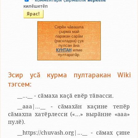
-
комментари ҫырмалли
йӗркепе
килӗшетӗп
Сирӗн чӑвашла
ҫырма май
паракан сарӑм
(раскладка) ҫук
пулсан ӑна
КУНТАН
илме
пултаратӑр.
Эсир усӑ курма пултаракан Wiki
тэгсем:
__...__ - сӑмаха каҫӑ евӗр тӑвасси.
__aaa|...__ - сӑмахӑн каҫине тепӗр
сӑмахпа хатӗрлесси («...» вырӑнне «ааа»
пулӗ).
__https://chuvash.org|...__ - сӑмах ҫине