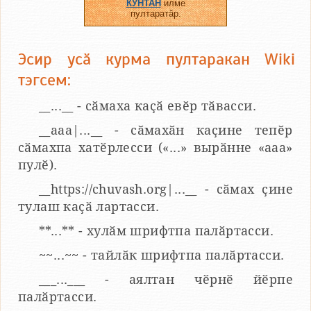
КУНТАН
илме
пултаратӑр.
Эсир усӑ курма пултаракан Wiki
тэгсем:
__...__ - сӑмаха каҫӑ евӗр тӑвасси.
__aaa|...__ - сӑмахӑн каҫине тепӗр
сӑмахпа хатӗрлесси («...» вырӑнне «ааа»
пулӗ).
__https://chuvash.org|...__ - сӑмах ҫине
тулаш каҫӑ лартасси.
**...** - хулӑм шрифтпа палӑртасси.
~~...~~ - тайлӑк шрифтпа палӑртасси.
___...___ - аялтан чӗрнӗ йӗрпе
палӑртасси.