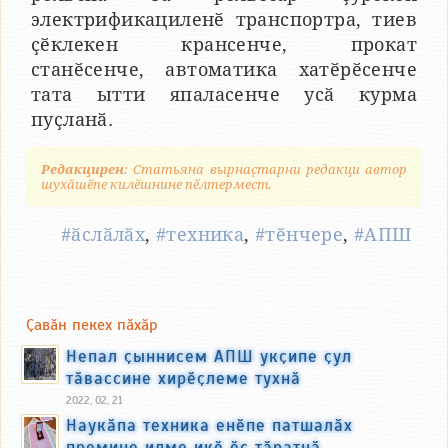
электрификациленӗ транспортра, тиев
ҫӗклекен крансенче, прокат
станӗсенче, автоматика хатӗрӗсенче
тата ытти япаласенче усӑ курма
пуҫланӑ.
Редакцирен
: Статьяна вырнаҫтарни редакци автор
шухӑшӗпе килӗшнине пӗлтермест.
#ӑслӑлӑх
,
#техника
,
#тӗнчере
,
#АПШ
Ҫавӑн пекех пӑхӑр
Непал ҫыннисем АПШ укҫипе ҫул
тӑвассине хирӗҫлеме тухнӑ
2022, 02, 21
Наукӑпа техника енӗпе патшалӑх
премине илме икӗ ӗҫ тӑратнӑ