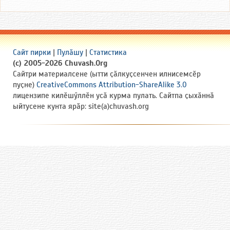
Сайт пирки
|
Пулӑшу
|
Статистика
(c) 2005-2026 Chuvash.Org
Сайтри материалсене (ытти ҫӑлкуҫсенчен илнисемсӗр
пуҫне)
CreativeCommons Attribution-ShareAlike 3.0
лицензипе килӗшӳллӗн усӑ курма пулать. Сайтпа ҫыхӑннӑ
ыйтусене кунта ярӑр: site(a)chuvash.org