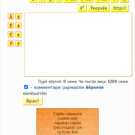
2
2
X
Ӳкерчӗк
http://
Пурӗ кӗртнӗ:
0
симв. Чи пысӑк виҫе:
1200
симв.
-
комментари ҫырмалли
йӗркепе
килӗшетӗп
Сирӗн чӑвашла
ҫырма май
паракан сарӑм
(раскладка) ҫук
пулсан ӑна