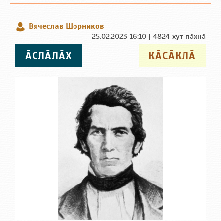
Вячеслав Шорников
25.02.2023 16:10 | 4824 хут пӑхнӑ
ӐСЛӐЛӐХ
КӐСӐКЛӐ