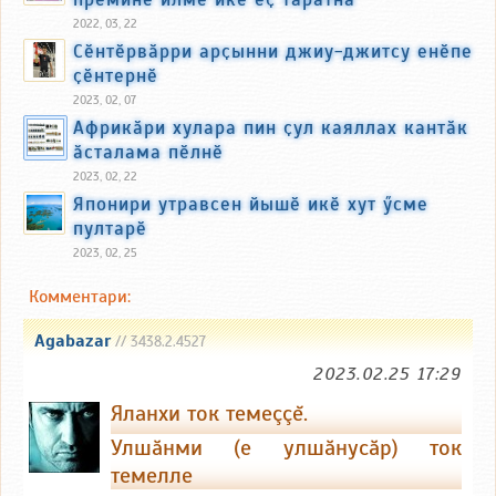
2022, 03, 22
Сӗнтӗрвӑрри арҫынни джиу-джитсу енӗпе
ҫӗнтернӗ
2023, 02, 07
Африкӑри хулара пин ҫул каяллах кантӑк
ӑсталама пӗлнӗ
2023, 02, 22
Японири утравсен йышӗ икӗ хут ӳсме
пултарӗ
2023, 02, 25
Комментари:
Agabazar
// 3438.2.4527
2023.02.25 17:29
Яланхи ток темеççĕ.
Улшăнми (е улшăнусăр) ток
темелле