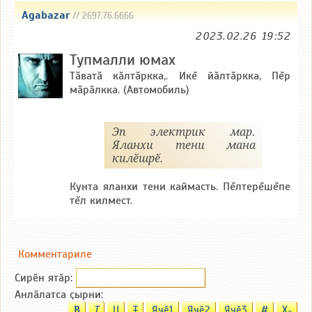
Agabazar
// 2697.76.6666
2023.02.26 19:52
Тупмалли юмах
Тăватă кăлтăркка,. Икĕ йăлтăркка, Пĕр
мăрăлкка. (Автомобиль)
Эп электрик мар.
Яланхи тени мана
килӗшрӗ.
Кунта яланхи тени каймасть. Пĕлтерĕшĕпе
тĕл килмест.
Комментариле
Сирӗн ятӑp:
Анлӑлатса ҫырни:
B
T
U
T
Ячӗ1
Ячӗ2
Ячӗ3
#
X