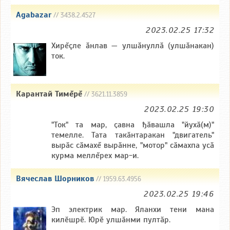
Agabazar
// 3438.2.4527
2023.02.25 17:32
Хирĕçле ăнлав — улшăнуллă (улшăнакан)
ток.
Карантай Тимĕрĕ
// 3621.11.3859
2023.02.25 19:30
"Ток" та мар, ҫавна ђӑвашла "йухӑ(м)"
темелле. Тата такӑнтаракан "двигатель"
вырӑс сӑмахĕ вырӑнне, "мотор" сӑмахпа усӑ
курма меллĕрех мар-и.
Вячеслав Шорников
// 1959.63.4956
2023.02.25 19:46
Эп электрик мар. Яланхи тени мана
килӗшрӗ. Юрӗ улшӑнми пултӑр.