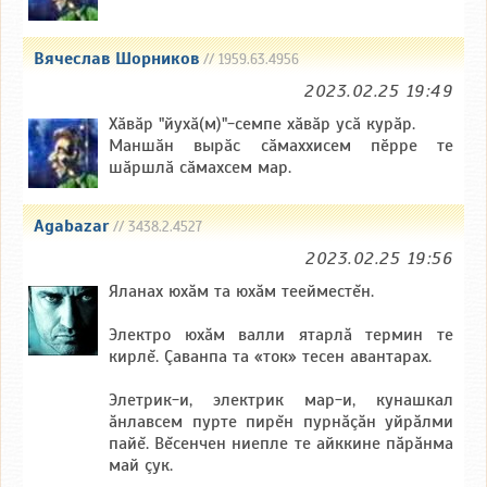
Вячеслав Шорников
// 1959.63.4956
2023.02.25 19:49
Хӑвӑр "йухӑ(м)"-семпе хӑвӑр усӑ курӑр.
Маншӑн вырӑс сӑмаххисем пӗрре те
шӑршлӑ сӑмахсем мар.
Agabazar
// 3438.2.4527
2023.02.25 19:56
Яланах юхăм та юхăм теейместĕн.
Электро юхăм валли ятарлă термин те
кирлĕ. Çаванпа та «ток» тесен авантарах.
Элетрик-и, электрик мар-и, кунашкал
ăнлавсем пурте пирĕн пурнăçăн уйрăлми
пайĕ. Вĕсенчен ниепле те айккине пăрăнма
май çук.