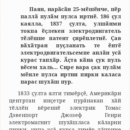
Паян, нарӑсӑн 25-мӗшӗнче, пӗр
паллӑ пулӑм пулса иртнӗ. 186 ҫул
каялла, 1837 ҫулта, улшӑнми
токпа ӗҫлекен электродвигатель
тӗлӗшпе патент ҫирӗплетнӗ. Ҫав
вӑхӑтран пуҫланать те ӗнтӗ
электродвигательсемпе анлӑн усӑ
курас тапхӑр. Ӑҫта кӑна ҫук пуль
вӗсем халь… Сире вара ҫак пулӑм
мӗнле пулса иртни пирки каласа
парас шухӑш пур.
1833 ҫулта ялти тимӗрҫӗ, Америкӑри
центртан инҫетре пурӑнакан хӑй
тӗллӗн вӗреннӗ электрик Томас
Дэвенпорт Джозеф Генри
электромагнит шухӑшласа кӑларни
пирки, унпа усӑ курса тимӗр тӑприне