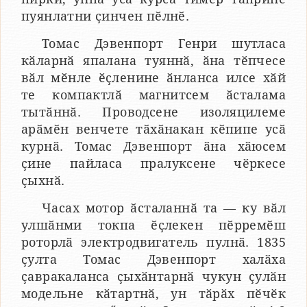
пуянлатни ҫинчен пӗлнӗ.
Томас Дэвенпорт Генри шутласа
кӑларнӑ япалана туяннӑ, ӑна тӗпчесе
вӑл мӗнле ӗҫленине ӑнланса илсе хӑй
те компактлӑ магнитсем ӑсталама
тытӑннӑ. Проводсене изоляцилеме
арӑмӗн венчете тӑхӑнакан кӗпипе усӑ
курнӑ. Томас Дэвенпорт ӑна хӑюсем
ҫине пайласа пралуксене чӗркесе
ҫыхнӑ.
Часах мотор ӑсталаннӑ та — ку вӑл
улшӑнми токпа ӗҫлекен пӗрремӗш
роторлӑ электродвигатель пулнӑ. 1835
ҫулта Томас Дэвенпорт халӑха
ҫавракаланса ҫыхӑнтарнӑ чукун ҫулӑн
модельне кӑтартнӑ, ун тӑрӑх пӗчӗк