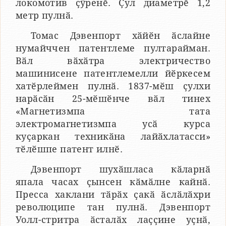
локомотив ҫӳренӗ. Ҫул диаметрӗ 1,2
метр пулнӑ.
Томас Дэвенпорт хӑйӗн ӑслайне
нумайччен патентлеме пултарайман.
Вӑл вӑхӑтра электричество
машинисене патентлемелли йӗркесем
хатӗрлеймен пулнӑ. 1837-мӗш ҫулхи
нарӑсӑн 25-мӗшӗнче вӑл тинех
«Магнетизмпа тата
электромагнетизмпа усӑ курса
куҫаркан техникӑна лайӑхлатасси»
тӗлӗшпе патент илнӗ.
Дэвенпорт шухӑшласа кӑларнӑ
япала часах ҫынсен кӑмӑлне кайнӑ.
Пресса хаклани тӑрӑх ҫакӑ ӑслӑлӑхри
революципе тан пулнӑ. Дэвенпорт
Уолл-стритра ӑсталӑх лаҫҫине уҫнӑ,