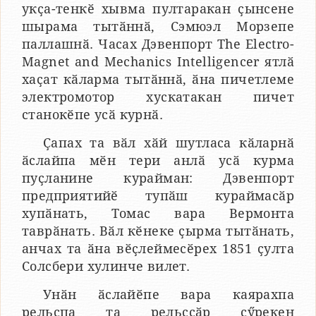
укҫа-тенкӗ хывма пултаракан ҫынсене
шырама тытӑннӑ, Сэмюэл Морзепе
паллашнӑ. Часах Дэвенпорт The Electro-
Magnet and Mechanics Intelligencer ятлӑ
хаҫат кӑларма тытӑннӑ, ӑна пичетлеме
электромотор хускатакан пичет
станокӗпе усӑ курнӑ.
Ҫапах та вӑл хӑй шутласа кӑларнӑ
ӑслайпа мӗн тери анлӑ усӑ курма
пуҫланине курайман: Дэвенпорт
предприятийӗ тупӑш кураймасӑр
хупӑнать, Томас вара Вермонта
таврӑнать. Вӑл кӗнеке ҫырма тытӑнать,
анчах та ӑна вӗҫлеймесӗрех 1851 ҫулта
Солсбери хулинче вилет.
Унӑн ӑслайӗпе вара каярахпа
рельспа та рельссӑр ҫӳрекен