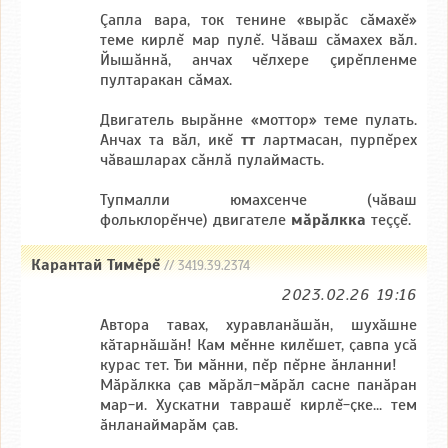
Çапла вара, ток тенине «вырăс сăмахĕ»
теме кирлĕ мар пулĕ. Чăваш сăмахех вăл.
Йышăннă, анчах чĕлхере çирĕпленме
пултаракан сăмах.
Двигатель вырăнне «моттор» теме пулать.
Анчах та вăл, икĕ
тт
лартмасан, пурпĕрех
чăвашларах сăнлă пулаймасть.
Тупмалли юмахсенче (чăваш
фольклорĕнче) двигателе
мăрăлкка
теççĕ.
Карантай Тимĕрĕ
// 3419.39.2374
2023.02.26 19:16
Автора тавах, хуравланӑшӑн, шухӑшне
кӑтарнӑшӑн! Кам мĕнне килĕшет, ҫавпа усӑ
курас тет. Ђи мӑнни, пĕр пĕрне ӑнланни!
Мӑрӑлкка ҫав мӑрӑл-мӑрӑл сасне панӑран
мар-и. Хускатни таврашĕ кирлĕ-ҫке... тем
ӑнланаймарӑм ҫав.