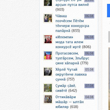
05.08
арҫын путса вилнӗ
(903)
Чӑваш
06.08
поэчӗсем Пӗтӗм
тӗнчери конкурсра
палӑрнӑ
(833)
«Илемпи»
06.08
мода тата илем
конкурсӗ иртӗ
(806)
Протасовсем,
06.08
тухтӑрсем, Эльбрус
ҫине хӑпарнӑ
(779)
Хӗрлӗ Чутай
03.08
округӗнче лавкка
ҫуннӑ
(737)
Ҫумӑр ҫӑвӗ,
07.08
сивӗтӗ
(642)
Оттикӑвӑри
04.08
мӑшӑр — ылтӑн
юбиляр
(618)