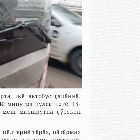
рта икӗ автобус ҫапӑннӑ.
0 минутра пулса иртӗ. 15-
2-мӗш маршрутпа ҫӳрекен
пӗлтернӗ тӑрӑх, пӑтӑрмах
лӗхӗпе ҫыхӑнма пултарнӑ.