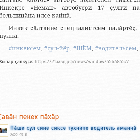
Инкекре «Неман» автобусри 17 ҫулти п
больницӑна илсе кайнӑ.
Инкек сӑлтавне специалистсем палӑртӗҫ. 
пулнӑ.
#инкексем
,
#ҫул-йӗр
,
#ШӖМ
,
#водительсем
,
Хыпар ҫӑлкуҫӗ:
https://21.мвд.рф/news/window/35638557/
Ҫавӑн пекех пӑхӑр
Пӑши ҫул ҫине сиксе тухнипе водитель аманнӑ
2022, 05, 11