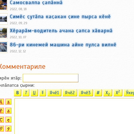
Самосвалпа ҫапӑннӑ
2022, 08, 18
Симӗс ҫутӑпа каҫакан ҫине пырса кӗнӗ
2022, 09, 29
Хӗрарӑм-водитель ачана ҫапса хӑварнӑ
2022, 10, 07
86-ри кинемей машина айне пулса вилнӗ
2022, 12, 12
Комментариле
ирӗн ятӑp:
нлӑлатса ҫырни:
2
B
T
U
T
Ячӗ1
Ячӗ2
Ячӗ3
#
X
X
Ӳке
2