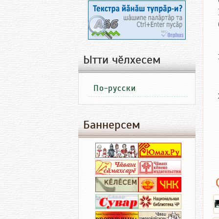
Ытти чӗлхесем
По-русски
Баннерсем