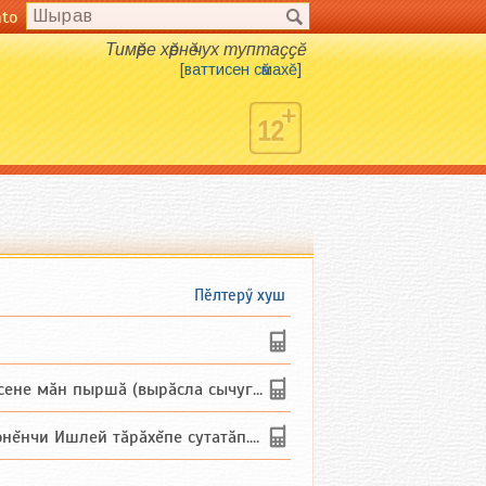
nto
Тимӗре хӗрнӗ чух туптаҫҫӗ.
[
ваттисен сӑмахӗ
]
Пӗлтерӳ хуш
не мăн пыршă (вырăсла сычуг) ...
и Ишлей тăрăхĕпе сутатăп. Ха...