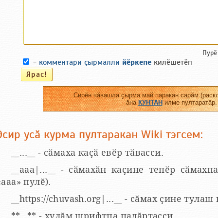
Пурӗ
-
комментари ҫырмалли
йӗркепе
килӗшетӗп
Сирӗн чӑвашла ҫырма май паракан сарӑм (раскл
ӑна
КУНТАН
илме пултаратӑр.
Эсир усӑ курма пултаракан Wiki тэгсем:
__...__ - сӑмаха каҫӑ евӗр тӑвасси.
__aaa|...__ - сӑмахӑн каҫине тепӗр сӑмахпа
«ааа» пулӗ).
__https://chuvash.org|...__ - сӑмах ҫине тулаш
**...** - хулӑм шрифтпа палӑртасси.