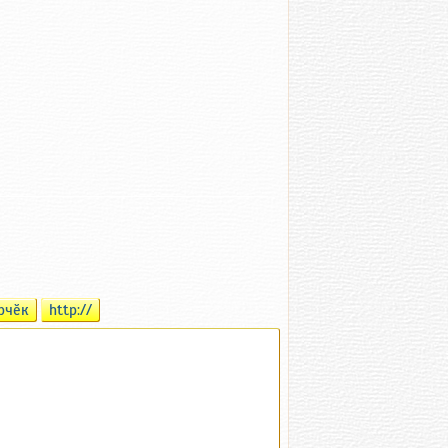
рчӗк
http://