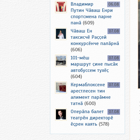
Владимир
06.08
Путин Чӑваш Енри
спортсмена парне
панӑ
(609)
Чӑваш Ен
07.08
таксисчӗ Раҫҫей
конкурсӗнче палӑрнӑ
(606)
101-мӗш
07.08
маршрут ҫине пысӑк
автобуссем тухӗҫ
(604)
Кермаблоксене
07.08
арестлесен тин
алимент парӑмне
татнӑ
(600)
Оперӑпа балет
07.08
театрӗн директорӗ
ӗҫрен каять
(578)