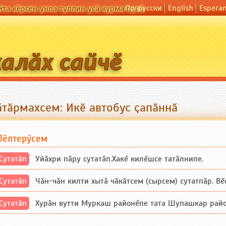
По-русски
English
Espera
йта кӗрсен унпа туллин усӑ курма пулӗ
ӑтӑрмахсем: Икӗ автобус ҫапӑннӑ
Пӗлтерӳсем
Сутатӑп
Уйăхри пăру сутатăп.Хакĕ килĕшсе татăлнипе.
Сутатӑп
Чăн-чăн килти хытă чăкăтсем (сырсем) сутатпăр. Вĕсе
Сутатӑп
Хурăн вутти Муркаш районĕпе тата Шупашкар районĕнч