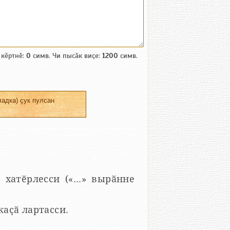
 кӗртнӗ:
0
симв. Чи пысӑк виҫе:
1200
симв.
адка) ҫук пулсан
 хатӗрлесси («...» вырӑнне
 каҫӑ лартасси.