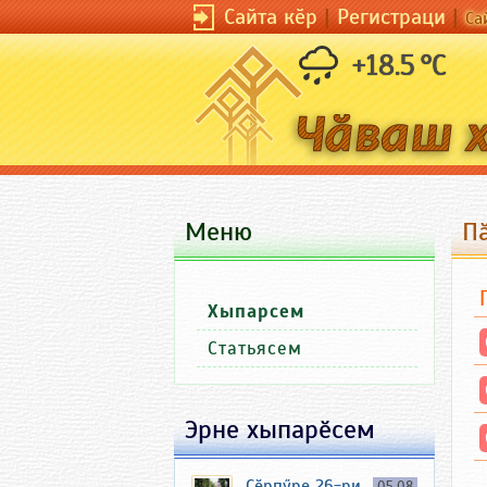
Сайта кӗр
|
Регистраци
|
Са
+18.5 °C
Меню
П
Хыпарсем
Статьясем
Эрне хыпарӗсем
Ҫӗрпӳре 26-ри