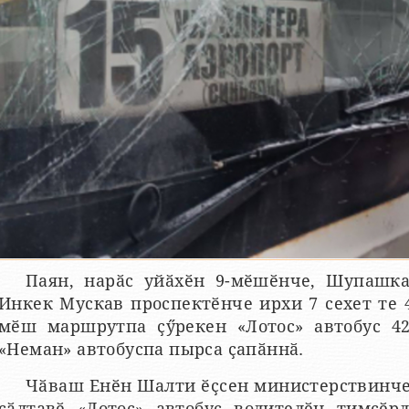
Паян, нарӑс уйӑхӗн 9-мӗшӗнче, Шупашка
Инкек Мускав проспектӗнче ирхи 7 сехет те 4
мӗш маршрутпа ҫӳрекен «Лотос» автобус 4
«Неман» автобуспа пырса ҫапӑннӑ.
Чӑваш Енӗн Шалти ӗҫсен министерствинче 
сӑлтавӗ «Лотос» автобус водителӗн тимсӗр