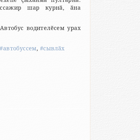
ассажир шар курнӑ, ӑна
Автобус водителӗсем урах
#автобуссем
,
#сывлӑх