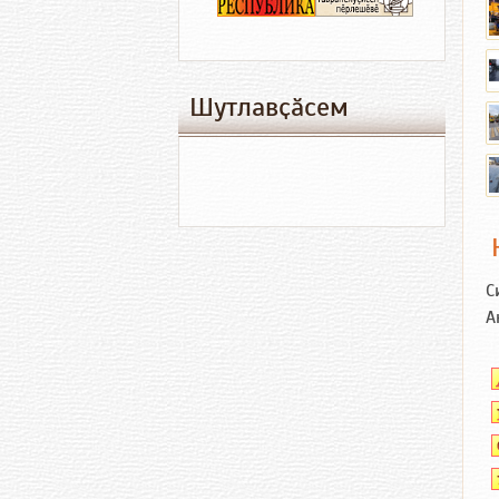
Шутлавҫӑсем
С
А