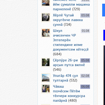
01.08
йӗм ҫумалли машина
парнеленӗ
(729)
Хӗрлӗ Чутай
03.08
округӗнче лавкка
ҫуннӑ
(724)
Шкул
01.08
ачисенчен ЧР
Элтеперӗн
стипендине илме
документсем кӗтеҫҫӗ
(684)
Ҫӗрпӳре 26-ри
05.08
арҫын путса вилнӗ
(546)
Улатӑр 474 ҫул
02.08
тултарнӑ
(532)
Чӑваш
06.08
поэчӗсем Пӗтӗм
тӗнчери конкурсра
палӑрнӑ
(480)