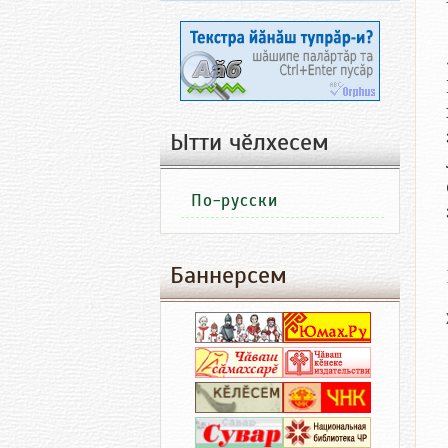
Ытти чӗлхесем
По-русски
Баннерсем