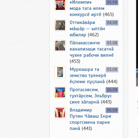
«Илемпи»
06.08
мода тата илем
конкурсӗ иртӗ
(465)
Оттикӑвӑри
04.08
мӑшӑр — ылтӑн
юбиляр
(462)
Пӑлакассинче
03.08
канализаци тасатнӑ
чухне рабочи вилнӗ
(453)
Муркашра та
03.08
земство тренерӗ
ӗҫлеме пуҫланӑ
(444)
Протасовсем,
06.08
тухтӑрсем, Эльбрус
ҫине хӑпарнӑ
(443)
Владимир
06.08
Путин Чӑваш Енри
спортсмена парне
панӑ
(441)