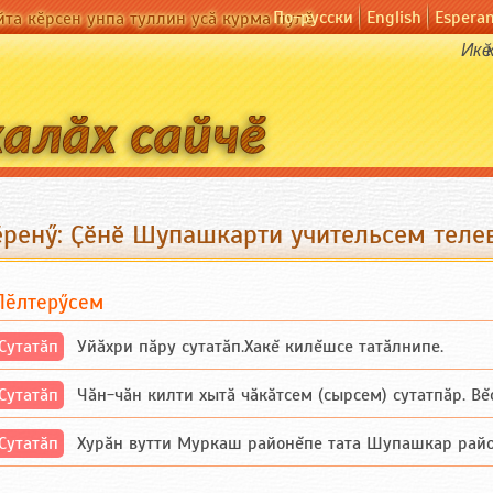
По-русски
English
Espera
йта кӗрсен унпа туллин усӑ курма пулӗ
Икӗ
ӗренӳ: Ҫӗнӗ Шупашкарти учительсем теле
Пӗлтерӳсем
Сутатӑп
Уйăхри пăру сутатăп.Хакĕ килĕшсе татăлнипе.
Сутатӑп
Чăн-чăн килти хытă чăкăтсем (сырсем) сутатпăр. Вĕсе
Сутатӑп
Хурăн вутти Муркаш районĕпе тата Шупашкар районĕнч