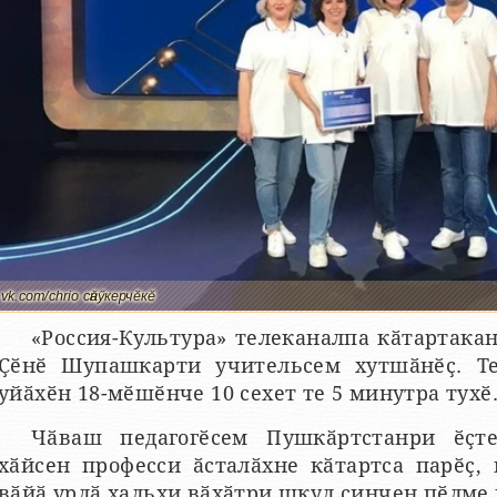
vk.com/chrio сӑнӳкерчӗкӗ
«Россия-Культура» телеканалпа кӑтартака
Ҫӗнӗ Шупашкарти учительсем хутшӑнӗҫ. Т
уйӑхӗн 18-мӗшӗнче 10 сехет те 5 минутра тухӗ
Чӑваш педагогӗсем Пушкӑртстанри ӗҫт
хӑйсен професси ӑсталӑхне кӑтартса парӗҫ, 
вӑйӑ урлӑ хальхи вӑхӑтри шкул ҫинчен пӗлме 