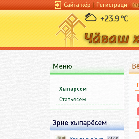
Сайта кӗр
|
Регистраци
|
Са
+23.9 °C
Меню
В
Хыпарсем
Статьясем
Эрне хыпарӗсем
Кинемее кӗпе-