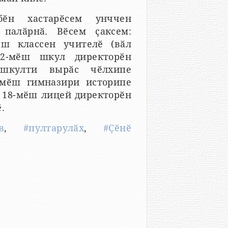
бӗн хастарӗсем унччен
 палӑрнӑ. Вӗсем ҫаксем:
ӑш классен учителӗ (вӑл
12-мӗш шкул директорӗн
 шкулти вырӑс чӗлхипе
-мӗш гимназири историпе
, 18-мӗш лицей директорӗн
.
в
,
#пултарулӑх
,
#Ҫӗнӗ