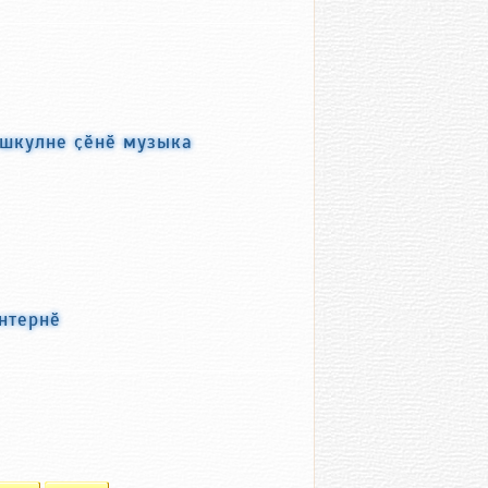
 шкулне ҫӗнӗ музыка
нтернӗ