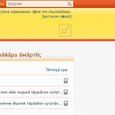
nto
 куяна хӑвалакан пӗрне те тытайман.
[
ваттисен сӑмахӗ
]
вӑйӑра ӑмӑртӗҫ
Пӗлтерӳ хуш
не мăн пыршă (вырăсла сычуг) ...
и Ишлей тăрăхĕпе сутатăп. Ха...