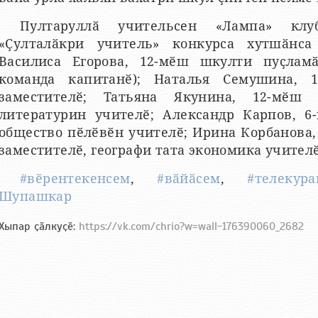
Пултаруллӑ учительсен «Лампа» клу
«Ҫулталӑкри учитель» конкурса хутшӑнса
Василиса Егорова, 12-мӗш шкулти пуҫлам
команда капитанӗ); Наталья Семушина, 
заместителӗ; Татьяна Якунина, 12-мӗш
литературин учителӗ; Александр Карпов, 6
общество пӗлӗвӗн учителӗ; Ирина Корбанова
заместителӗ, географи тата экономика учителӗ
#вӗрентекенсем
,
#вӑйӑсем
,
#телекура
Шупашкар
Хыпар ҫӑлкуҫӗ:
https://vk.com/chrio?w=wall-176390060_2682