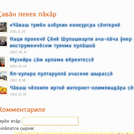
Ҫавӑн пекех пӑхӑр
«Чӑваш тумӗн азбуки» конкурсра ҫӗнтернӗ
2021, 11, 29
Наци проекчӗ Ҫӗнӗ Шупашкарти ача-пӑча ӳнер
инструменчӗсем туянма пулӑшнӑ
2022, 03, 31
Музейра ҫӑм арлама вӗрентеҫҫӗ
2022, 10, 24
Ял-хулара пултаруллӑ ачасене шыраҫҫӗ
2022, 11, 18
Чӑваш чӗлхипе иртнӗ интернет-олимпиадӑра ҫӗ
2022, 12, 14
Комментариле
ирӗн ятӑp:
нлӑлатса ҫырни: