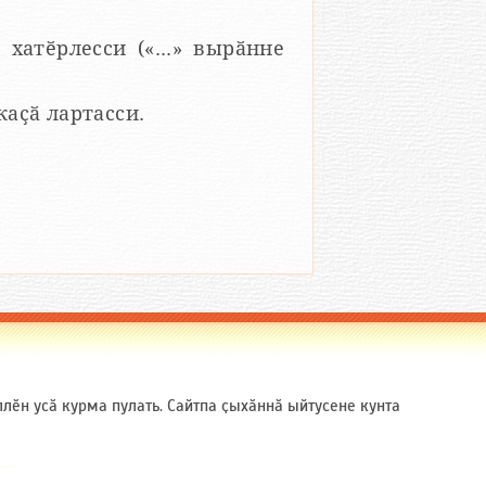
 хатӗрлесси («...» вырӑнне
 каҫӑ лартасси.
ӗн усӑ курма пулать. Сайтпа ҫыхӑннӑ ыйтусене кунта