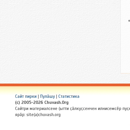
Сайт пирки
|
Пулӑшу
|
Статистика
(c) 2005-2026 Chuvash.Org
Сайтри материалсене (ытти ҫӑлкуҫсенчен илнисемсӗр пуҫ
ярӑр: site(a)chuvash.org