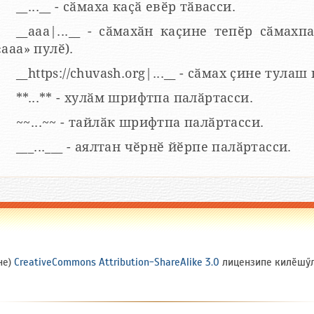
__...__ - сӑмаха каҫӑ евӗр тӑвасси.
__aaa|...__ - сӑмахӑн каҫине тепӗр сӑмахпа
«ааа» пулӗ).
__https://chuvash.org|...__ - сӑмах ҫине тулаш
**...** - хулӑм шрифтпа палӑртасси.
~~...~~ - тайлӑк шрифтпа палӑртасси.
___...___ - аялтан чӗрнӗ йӗрпе палӑртасси.
не)
CreativeCommons Attribution-ShareAlike 3.0
лицензипе килӗшӳлл