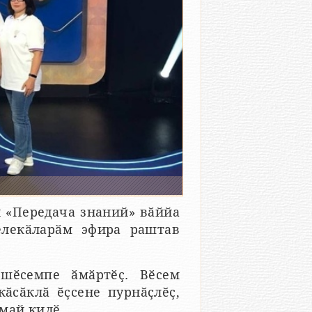
н «Передача знаний» вӑййа
елекӑларӑм эфира раштав
.
ешӗсемпе ӑмӑртӗҫ. Вӗсем
кӑсӑклӑ ӗҫсене пурнӑҫлӗҫ,
май килӗ.