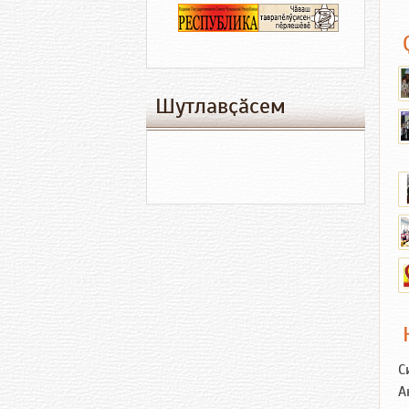
Шутлавҫӑсем
С
А