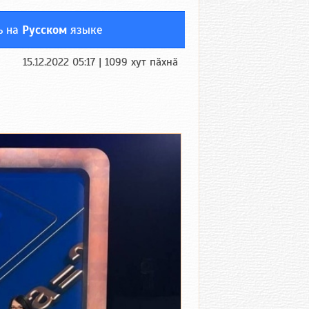
ь на
Русском
языке
15.12.2022 05:17 | 1099 хут пӑхнӑ