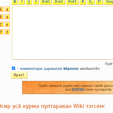
2
B
T
U
T
Ячӗ1
Ячӗ2
Ячӗ3
#
X
X
Ӳке
2
Пурӗ
-
комментари ҫырмалли
йӗркепе
килӗшетӗп
Сирӗн чӑвашла ҫырма май паракан сарӑм (раскл
ӑна
КУНТАН
илме пултаратӑр.
Эсир усӑ курма пултаракан Wiki тэгсем: