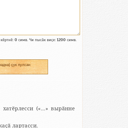
 кӗртнӗ:
0
симв. Чи пысӑк виҫе:
1200
симв.
адка) ҫук пулсан
 хатӗрлесси («...» вырӑнне
 каҫӑ лартасси.