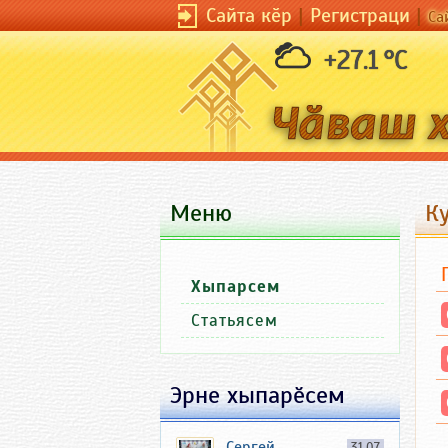
Сайта кӗр
|
Регистраци
|
Са
+27.1 °C
Меню
К
Хыпарсем
Статьясем
Эрне хыпарӗсем
Сергей