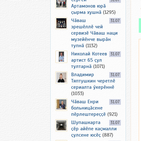
31.07
Артамонов юрӑ
ҫырма хушнӑ
(1295)
Чӑваш
31.07
эрешӗллӗ чей
сервизӗ Чӑваш наци
музейӗнче вырӑн
тупнӑ
(1132)
Николай Котеев
31.07
артист 65 ҫул
тултарнӑ
(1071)
Владимир
31.07
Тяптушкин черетлӗ
сериалта ӳкерӗннӗ
(1033)
Чӑваш Енри
31.07
больницӑсене
пӗрлештереҫҫӗ
(921)
Шупашкарта
31.07
ҫӗр айӗпе каҫмалли
ҫулсене юсӗҫ
(887)