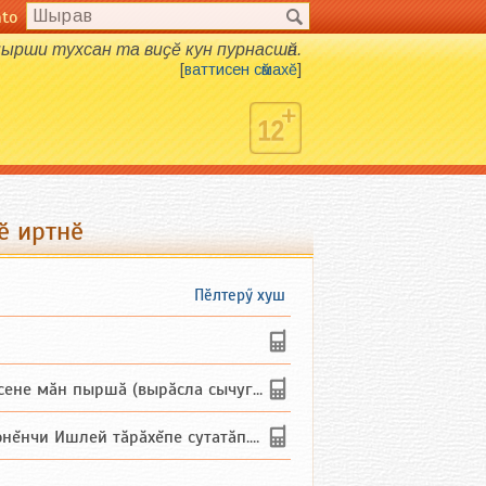
nto
н пырши тухсан та виҫӗ кун пурнасшӑн.
[
ваттисен сӑмахӗ
]
ӗ иртнӗ
Пӗлтерӳ хуш
не мăн пыршă (вырăсла сычуг) ...
и Ишлей тăрăхĕпе сутатăп. Ха...