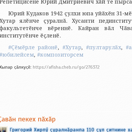
Репетицисене Юрий Дмитриевич хӑй те пырса
Юрий Кудаков 1942 ҫулхи юпа уйӑхӗн 31-м
Хутар ялӗнче ҫуралнӑ. Хусанти пединститу
факультетӗнче вӗреннӗ. Кайран вӑл Чӑв
институтӗнче ӗҫленӗ.
#Ҫӗмӗрле районӗ
,
#Хутар
,
#пултарулӑх
,
#
#юбилейсем
,
#композиторсем
Хыпар ҫӑлкуҫӗ:
https://afisha.cheb.ru/go/276372
Ҫавӑн пекех пӑхӑр
Григорий Хирпӳ ҫуралнӑранпа 110 ҫул ҫитнине 