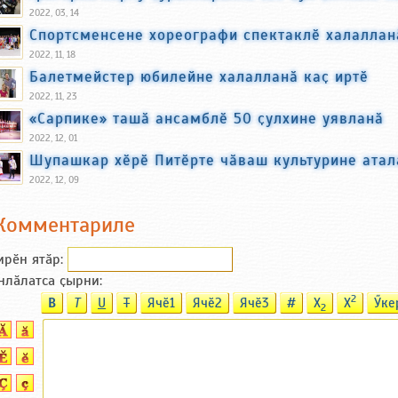
2022, 03, 14
Спортсменсене хореографи спектаклӗ халаллан
2022, 11, 18
Балетмейстер юбилейне халалланӑ каҫ иртӗ
2022, 11, 23
«Сарпике» ташӑ ансамблӗ 50 ҫулхине уявланӑ
2022, 12, 01
Шупашкар хӗрӗ Питӗрте чӑваш культурине атал
2022, 12, 09
Комментариле
ирӗн ятӑp:
нлӑлатса ҫырни:
2
B
T
U
T
Ячӗ1
Ячӗ2
Ячӗ3
#
X
X
Ӳке
2