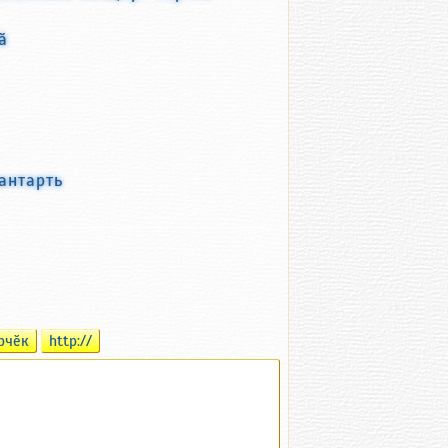
ӑ
антарть
рчӗк
http://