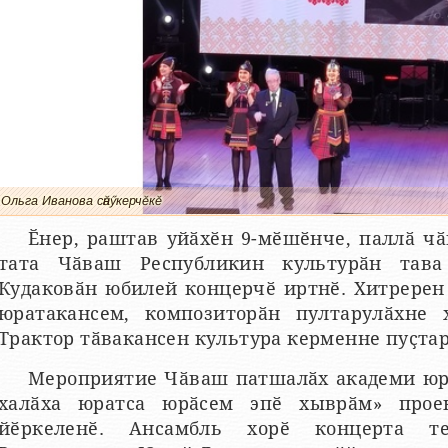
Ольга Иванова сӑнӳкерчӗкӗ
Ӗнер, раштав уйӑхӗн 9-мӗшӗнче, паллӑ чӑ
тата Чӑваш Республикин культурӑн тав
Кудаковӑн юбилей концерчӗ иртнӗ. Хитререн
юратакансем, композиторӑн пултарулӑхне
Трактор тӑвакансен культура керменне пуҫта
Мероприятие Чӑваш патшалӑх академи юр
халӑха юратса юрӑсем эпӗ хыврӑм» прое
йӗркеленӗ. Ансамбль хорӗ концерта те