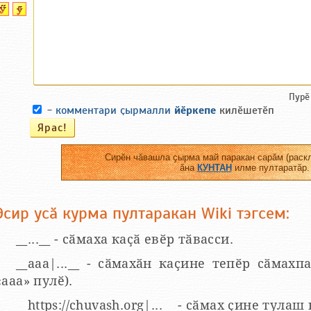
Пурӗ
-
комментари ҫырмалли
йӗркепе
килӗшетӗп
Сирӗн чӑвашла ҫырма май паракан сарӑм (раскл
ӑна
КУНТАН
илме пултаратӑр.
Эсир усӑ курма пултаракан Wiki тэгсем:
__...__ - сӑмаха каҫӑ евӗр тӑвасси.
__aaa|...__ - сӑмахӑн каҫине тепӗр сӑмахпа
«ааа» пулӗ).
__https://chuvash.org|...__ - сӑмах ҫине тулаш