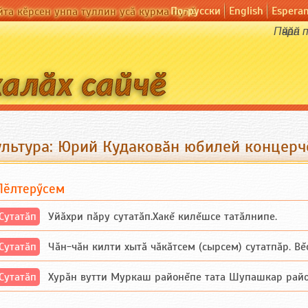
По-русски
English
Espera
йта кӗрсен унпа туллин усӑ курма пулӗ
Пӑчӑрӑ
ультура: Юрий Кудаковӑн юбилей концерч
Пӗлтерӳсем
Сутатӑп
Уйăхри пăру сутатăп.Хакĕ килĕшсе татăлнипе.
Сутатӑп
Чăн-чăн килти хытă чăкăтсем (сырсем) сутатпăр. Вĕсе
Сутатӑп
Хурăн вутти Муркаш районĕпе тата Шупашкар районĕнч