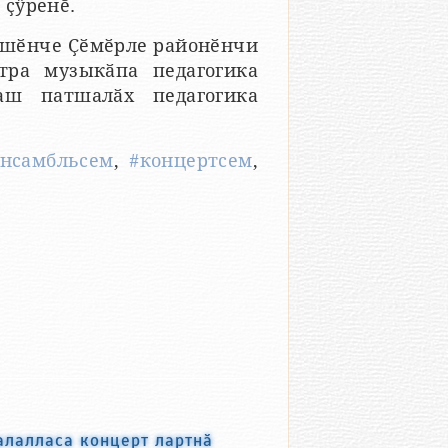
 ҫӳренӗ.
ӗшӗнче Ҫӗмӗрле районӗнчи
тра музыкӑпа педагогика
аш патшалӑх педагогика
ансамбльсем
,
#концертсем
,
халалласа концерт лартнӑ