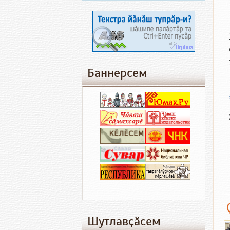
Баннерсем
Шутлавҫӑсем