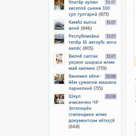
Улатӑр хулин
30.07
хисеплӗ ҫынни 100
ҫул тултарнӑ
(873)
КамАз хыпса
31.07
илнӗ
(846)
Республикӑна
31.07
тепӗр 16 автоубс илсе
килӗҫ
(805)
Вилнӗ салтак
31.07
укҫине шыраса илме
май килмен
(739)
Кинемее кӗпе-
01.08
йӗм ҫумалли машина
парнеленӗ
(715)
Шкул
01.08
ачисенчен ЧР
Элтеперӗн
стипендине илме
документсем кӗтеҫҫӗ
(668)