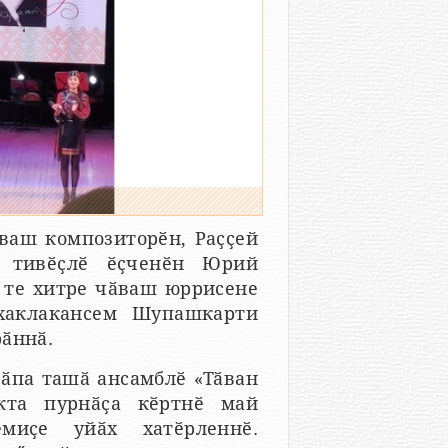
ваш композиторӗн, Раҫҫей
а тивӗҫлӗ ӗҫченӗн Юрий
 те хитре чӑваш юррисене
 хаклакансем Шупашкарти
рӑннӑ.
ӑпа ташӑ ансамблӗ «Тӑван
кта пурнӑҫа кӗртнӗ май
миҫе уйӑх хатӗрленнӗ.