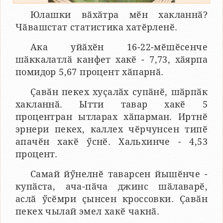
Юлашки вӑхӑтра мӗн хакланнӑ?
Чӑвашстат статистика хатӗрленӗ.
Ака уйӑхӗн 16-22-мӗшӗсенче
шӑккалатлӑ канфет хакӗ - 7,73, хӑярпа
помидор 5,67 процент хӑпарнӑ.
Ҫавӑн пекех хуҫалӑх супӑнӗ, шӑрпӑк
хакланнӑ. Ытти тавар хакӗ 5
процентран ытларах хӑпарман. Иртнӗ
эрнери пекех, каллех чӗрчунсен типӗ
апачӗн хакӗ ӳснӗ. Хальхинче - 4,53
процент.
Самай йӳнелнӗ таварсен йышӗнче -
купӑста, ача-пӑча джинс шӑлаварӗ,
аслӑ ӳсӗмри ҫынсен кроссовки. Ҫавӑн
пекех чылай эмел хакӗ чакнӑ.