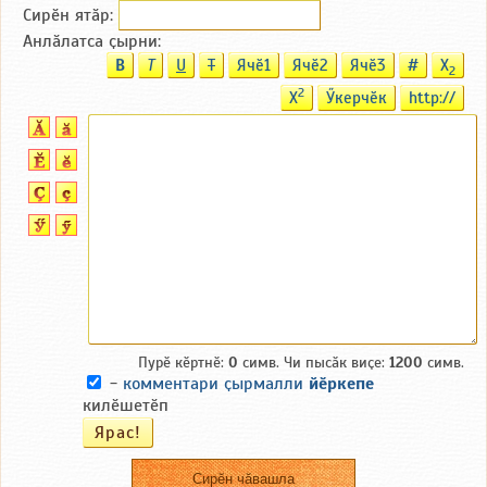
Сирӗн ятӑp:
Анлӑлатса ҫырни:
B
T
U
T
Ячӗ1
Ячӗ2
Ячӗ3
#
X
2
2
X
Ӳкерчӗк
http://
Пурӗ кӗртнӗ:
0
симв. Чи пысӑк виҫе:
1200
симв.
-
комментари ҫырмалли
йӗркепе
килӗшетӗп
Сирӗн чӑвашла