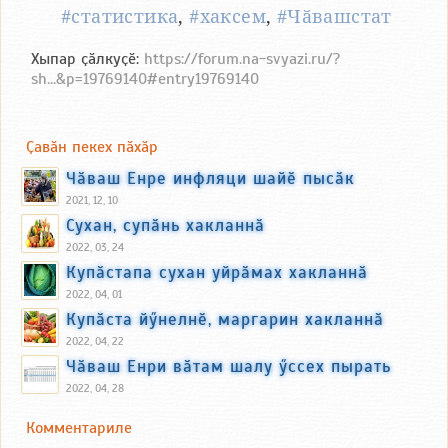
#статистика
,
#хаксем
,
#Чӑвашстат
Хыпар ҫӑлкуҫӗ:
https://forum.na-svyazi.ru/?
sh...&p=19769140#entry19769140
Ҫавӑн пекех пӑхӑр
Чӑваш Енре инфляци шайӗ пысӑк
2021, 12, 10
Сухан, супӑнь хакланнӑ
2022, 03, 24
Купӑстапа сухан уйрӑмах хакланнӑ
2022, 04, 01
Купӑста йӳнелнӗ, маргарин хакланнӑ
2022, 04, 22
Чӑваш Енри вӑтам шалу ӳссех пырать
2022, 04, 28
Комментариле