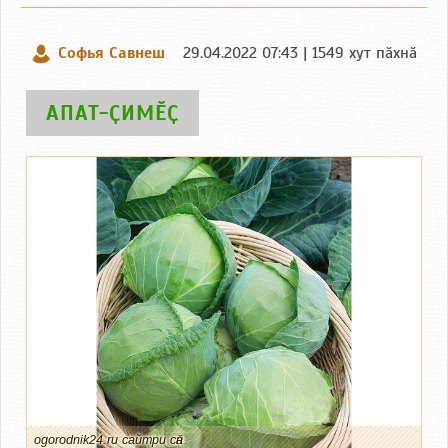
Софья Савнеш
29.04.2022 07:43 | 1549 хут пӑхнӑ
АПАТ-ҪИМӖҪ
ogorodnik24.ru сайтри сӑн