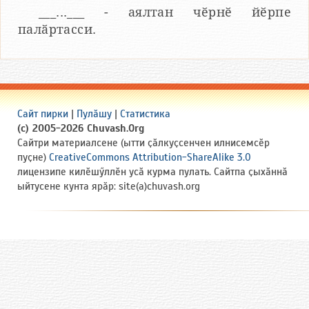
___...___ - аялтан чӗрнӗ йӗрпе
палӑртасси.
Сайт пирки
|
Пулӑшу
|
Статистика
(c) 2005-2026 Chuvash.Org
Сайтри материалсене (ытти ҫӑлкуҫсенчен илнисемсӗр
пуҫне)
CreativeCommons Attribution-ShareAlike 3.0
лицензипе килӗшӳллӗн усӑ курма пулать. Сайтпа ҫыхӑннӑ
ыйтусене кунта ярӑр: site(a)chuvash.org