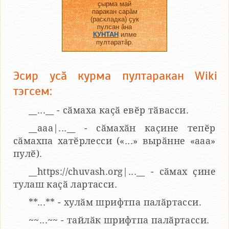
ҫырма май
паракан сарӑм
(раскладка) ҫук
пулсан ӑна
КУНТАН
илме
пултаратӑр.
Эсир усӑ курма пултаракан Wiki
тэгсем:
__...__ - сӑмаха каҫӑ евӗр тӑвасси.
__aaa|...__ - сӑмахӑн каҫине тепӗр
сӑмахпа хатӗрлесси («...» вырӑнне «ааа»
пулӗ).
__https://chuvash.org|...__ - сӑмах ҫине
тулаш каҫӑ лартасси.
**...** - хулӑм шрифтпа палӑртасси.
~~...~~ - тайлӑк шрифтпа палӑртасси.