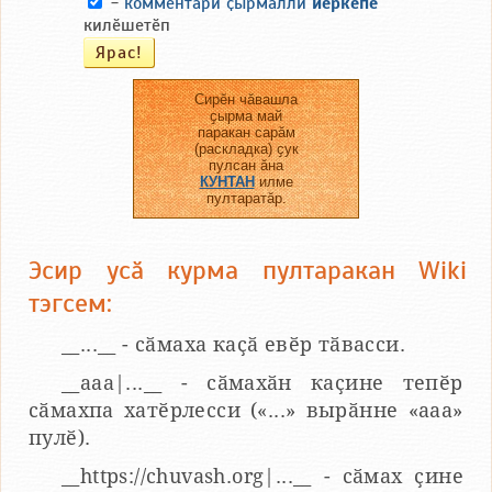
-
комментари ҫырмалли
йӗркепе
килӗшетӗп
Сирӗн чӑвашла
ҫырма май
паракан сарӑм
(раскладка) ҫук
пулсан ӑна
КУНТАН
илме
пултаратӑр.
Эсир усӑ курма пултаракан Wiki
тэгсем:
__...__ - сӑмаха каҫӑ евӗр тӑвасси.
__aaa|...__ - сӑмахӑн каҫине тепӗр
сӑмахпа хатӗрлесси («...» вырӑнне «ааа»
пулӗ).
__https://chuvash.org|...__ - сӑмах ҫине