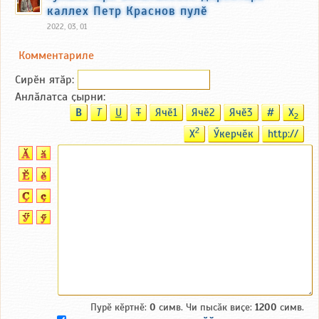
каллех Петр Краснов пулӗ
2022, 03, 01
Комментариле
Сирӗн ятӑp:
Анлӑлатса ҫырни:
B
T
U
T
Ячӗ1
Ячӗ2
Ячӗ3
#
X
2
2
X
Ӳкерчӗк
http://
Пурӗ кӗртнӗ:
0
симв. Чи пысӑк виҫе:
1200
симв.