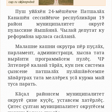
cap.ru сӑнӳкерчӗкӗ
Пуш уйӑхӗн 24-мӗшӗнче Патшалӑх
Канашӗн сессийӗнче республикӑри 19
район муниципалитет округӗ
пулассине йышӑннӑ. Чылай депутат ку
реформӑна ырласа сасӑланӑ.
Малашне кашни округра пӗр пуҫлӑх,
парламент, администраци, хысна тата
вырӑнти программӑсем пулӗҫ. ЧР
Элтеперӗ каланӑ тӑрӑх, кун пек система
ҫынсене патшалӑх пулӑшӑвӗсемпе
хӑвӑртрах тата меллӗрех усӑ курма май
туса парать.
Кӑҫал районсем муниципалитет
округӗ ҫине куҫӗҫ, уставсем хатӗрлӗҫ.
Ҫитес ҫултан муниципалитет округӗсем