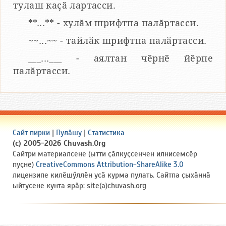
тулаш каҫӑ лартасси.
**...** - хулӑм шрифтпа палӑртасси.
~~...~~ - тайлӑк шрифтпа палӑртасси.
___...___ - аялтан чӗрнӗ йӗрпе
палӑртасси.
Сайт пирки
|
Пулӑшу
|
Статистика
(c) 2005-2026 Chuvash.Org
Сайтри материалсене (ытти ҫӑлкуҫсенчен илнисемсӗр
пуҫне)
CreativeCommons Attribution-ShareAlike 3.0
лицензипе килӗшӳллӗн усӑ курма пулать. Сайтпа ҫыхӑннӑ
ыйтусене кунта ярӑр: site(a)chuvash.org