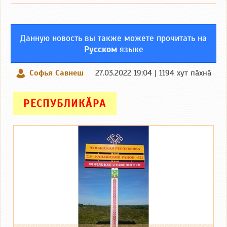
Данную новость вы также можете прочитать на
Русском
языке
Софья Савнеш
27.03.2022 19:04 | 1194 хут пӑхнӑ
РЕСПУБЛИКӐРА