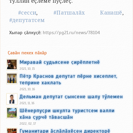
туллин ӗҫлеме пуҫлӗҫ.
#сесси
,
#Патшалӑх Канашӗ
,
#депутатсем
Хыпар ҫӑлкуҫӗ:
https://pg21.ru/news/78104
Ҫавӑн пекех пӑхӑр
Миравай судьясене ҫирӗплетнӗ
2021, 10, 15
Пётр Краснов депутат пӗрне хисеплет,
теприне хаклать
2021, 10, 16
Дельман депутат ҫынсене шалу тӳлемен
2021, 11, 16
Шӗнерпуҫри шкулта туристсем валли
хӑна ҫурчӗ тӑвасшӑн
2022, 02, 17
Гуманитари ӑслӑлӑхӗсен директорӗ