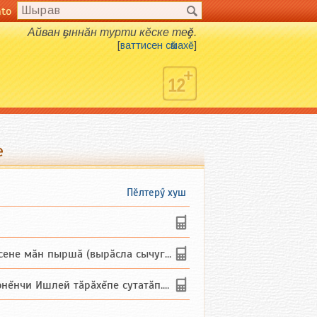
nto
Айван ҫыннӑн турти кӗске теҫҫӗ.
[
ваттисен сӑмахӗ
]
е
Пӗлтерӳ хуш
не мăн пыршă (вырăсла сычуг) ...
и Ишлей тăрăхĕпе сутатăп. Ха...