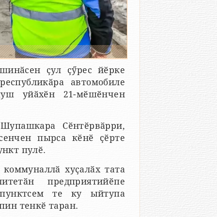
шинӑсен ҫул ҫӳрес йӗрке
республикӑра автомобиле
пуш уйӑхӗн 21-мӗшӗнчен
 Шупашкара Сӗнтӗрвӑрри,
сенчен пырса кӗнӗ ҫӗрте
ункт пулӗ.
 коммуналлӑ хуҫалӑх тата
итетӑн предприятийӗпе
 пунктсем те ку ыйтупа
 пин тенкӗ таран.