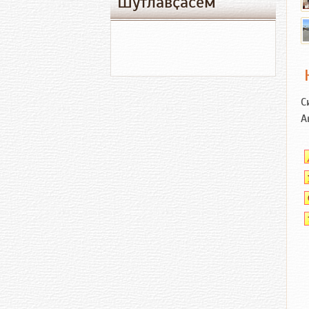
Шутлавҫӑсем
С
А