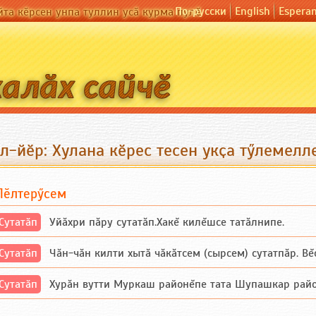
По-русски
English
Espera
йта кӗрсен унпа туллин усӑ курма пулӗ
л-йӗр: Хулана кӗрес тесен укҫа тӳлемелл
Пӗлтерӳсем
Сутатӑп
Уйăхри пăру сутатăп.Хакĕ килĕшсе татăлнипе.
Сутатӑп
Чăн-чăн килти хытă чăкăтсем (сырсем) сутатпăр. Вĕсе
Сутатӑп
Хурăн вутти Муркаш районĕпе тата Шупашкар районĕнч