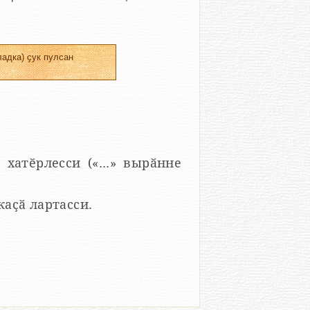
адка) ҫук пулсан
 хатӗрлесси («...» вырӑнне
 каҫӑ лартасси.