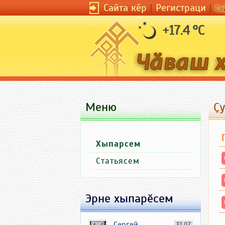
Сайта кӗр
|
Регистраци
|
Са
+17.4 °C
Меню
Ҫу
Хыпарсем
Статьясем
Эрне хыпарӗсем
Сергей