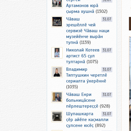
31.07
Артамонов юрӑ
ҫырма хушнӑ
(1302)
Чӑваш
31.07
эрешӗллӗ чей
сервизӗ Чӑваш наци
музейӗнче вырӑн
тупнӑ
(1139)
Николай Котеев
31.07
артист 65 ҫул
тултарнӑ
(1075)
Владимир
31.07
Тяптушкин черетлӗ
сериалта ӳкерӗннӗ
(1035)
Чӑваш Енри
31.07
больницӑсене
пӗрлештереҫҫӗ
(928)
Шупашкарта
31.07
ҫӗр айӗпе каҫмалли
ҫулсене юсӗҫ
(892)