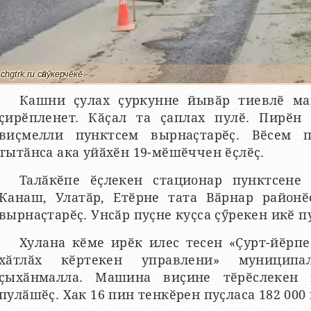
chgtrk.ru сӑнӳкерчӗкӗ
Кашни ҫулах ҫуркунне йывӑр тиевлӗ ма
ҫирӗпленет. Кӑҫал та ҫаплах пулӗ. Пирӗн 
виҫмелли пунктсем вырнаҫтарӗҫ. Вӗсем 
тытӑнса ака уйӑхӗн 19-мӗшӗччен ӗҫлӗҫ.
Талӑкӗпе ӗҫлекен стационар пунктсене
Канаш, Улатӑр, Етӗрне тата Вӑрнар районӗ
вырнаҫтарӗҫ. Унсӑр пуҫне куҫса ҫӳрекен икӗ п
Хулана кӗме ирӗк илес тесен «Ҫурт-йӗрпе
хӑтлӑх кӗртекен управлени» муниципал
ҫыхӑнмалла. Машина виҫине тӗрӗслекен
пулӑшӗҫ. Хак 16 пин тенкӗрен пуҫласа 182 000