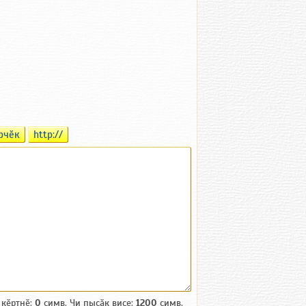
рчӗк
http://
 кӗртнӗ:
0
симв. Чи пысӑк виҫе:
1200
симв.