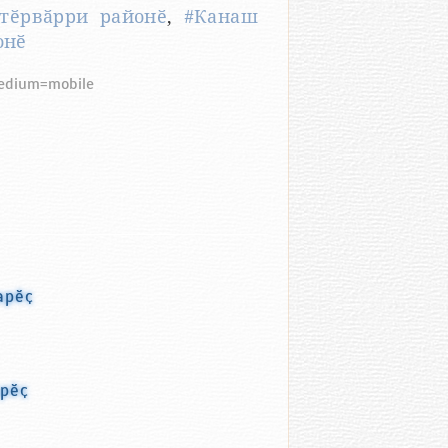
тӗрвӑрри районӗ
,
#Канаш
онӗ
medium=mobile
арӗҫ
арӗҫ