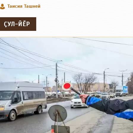
Таисия Ташней
ҪУЛ-ЙӖР