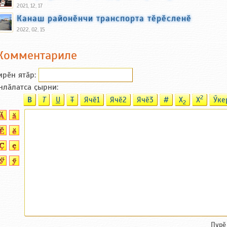
2021, 12, 17
Канаш районӗнчи транспорта тӗрӗсленӗ
2022, 02, 15
Комментариле
ирӗн ятӑp:
нлӑлатса ҫырни:
2
B
T
U
T
Ячӗ1
Ячӗ2
Ячӗ3
#
X
X
Ӳке
2
Пурӗ