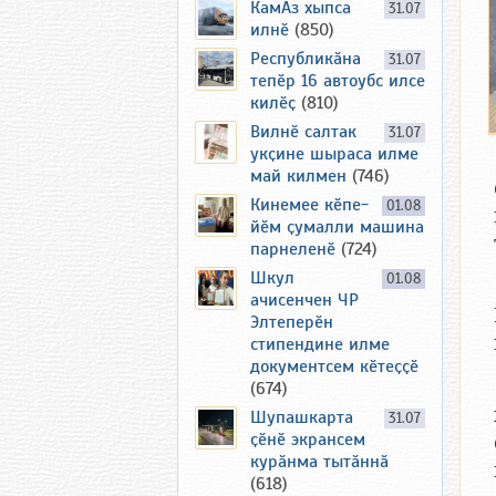
КамАз хыпса
31.07
илнӗ
(850)
Республикӑна
31.07
тепӗр 16 автоубс илсе
килӗҫ
(810)
Вилнӗ салтак
31.07
укҫине шыраса илме
май килмен
(746)
Кинемее кӗпе-
01.08
йӗм ҫумалли машина
парнеленӗ
(724)
Шкул
01.08
ачисенчен ЧР
Элтеперӗн
стипендине илме
документсем кӗтеҫҫӗ
(674)
Шупашкарта
31.07
ҫӗнӗ экрансем
курӑнма тытӑннӑ
(618)