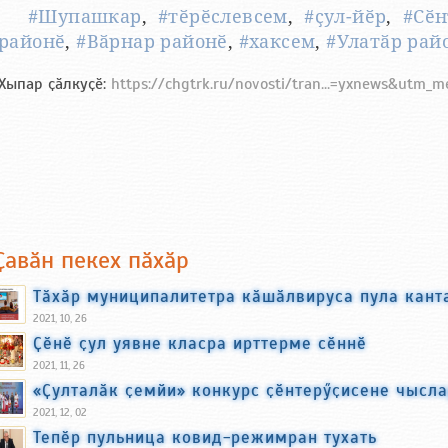
#Шупашкар
,
#тӗрӗслевсем
,
#ҫул-йӗр
,
#Сӗн
районӗ
,
#Вӑрнар районӗ
,
#хаксем
,
#Улатӑр рай
Хыпар ҫӑлкуҫӗ:
https://chgtrk.ru/novosti/tran...=yxnews&utm_
Ҫавӑн пекех пӑхӑр
Тӑхӑр муниципалитетра кӑшӑлвируса пула кант
2021, 10, 26
Ҫӗнӗ ҫул уявне класра ирттерме сӗннӗ
2021, 11, 26
«Ҫулталӑк ҫемйи» конкурс ҫӗнтерӳҫисене чысл
2021, 12, 02
Тепӗр пульница ковид-режимран тухать