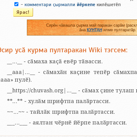
-
комментари ҫырмалли
йӗркепе
килӗшетӗп
Сирӗн чӑвашла ҫырма май паракан сарӑм (раскл
ӑна
КУНТАН
илме пултаратӑр.
Эсир усӑ курма пултаракан Wiki тэгсем:
__...__ - сӑмаха каҫӑ евӗр тӑвасси.
__aaa|...__ - сӑмахӑн каҫине тепӗр сӑмахпа
«ааа» пулӗ).
__https://chuvash.org|...__ - сӑмах ҫине тулаш
**...** - хулӑм шрифтпа палӑртасси.
~~...~~ - тайлӑк шрифтпа палӑртасси.
___...___ - аялтан чӗрнӗ йӗрпе палӑртасси.