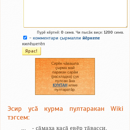
Пурӗ кӗртнӗ:
0
симв. Чи пысӑк виҫе:
1200
симв.
-
комментари ҫырмалли
йӗркепе
килӗшетӗп
Сирӗн чӑвашла
ҫырма май
паракан сарӑм
(раскладка) ҫук
пулсан ӑна
КУНТАН
илме
пултаратӑр.
Эсир усӑ курма пултаракан Wiki
тэгсем:
__...__ - сӑмаха каҫӑ евӗр тӑвасси.