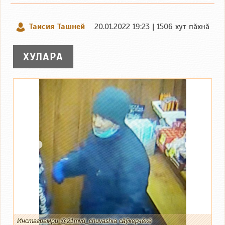
Таисия Ташней
20.01.2022 19:23 | 1506 хут пӑхнӑ
ХУЛАРА
Инстаграмри @21mvd_chuvashia сӑнӳкерчӗкӗ