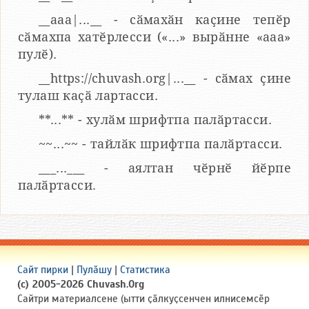
__aaa|...__ - сӑмахӑн каҫине тепӗр
сӑмахпа хатӗрлесси («...» вырӑнне «ааа»
пулӗ).
__https://chuvash.org|...__ - сӑмах ҫине
тулаш каҫӑ лартасси.
**...** - хулӑм шрифтпа палӑртасси.
~~...~~ - тайлӑк шрифтпа палӑртасси.
___...___ - аялтан чӗрнӗ йӗрпе
палӑртасси.
Сайт пирки
|
Пулӑшу
|
Статистика
(c) 2005-2026 Chuvash.Org
Сайтри материалсене (ытти ҫӑлкуҫсенчен илнисемсӗр