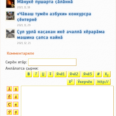
Мӑнукӗ пушарта ҫӑлӑннӑ
2021, 11, 18
«Чӑваш тумӗн азбуки» конкурсра
ҫӗнтернӗ
2021, 11, 29
Ҫул урлӑ каҫакан икӗ ачаллӑ хӗрарӑма
машина ҫапса кайнӑ
2021, 12, 21
Комментариле
Сирӗн ятӑp:
Анлӑлатса ҫырни:
B
T
U
T
Ячӗ1
Ячӗ2
Ячӗ3
#
X
2
2
X
Ӳкерчӗк
http://