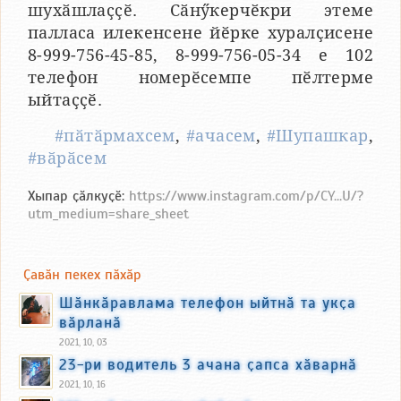
шухӑшлаҫҫӗ. Сӑнӳкерчӗкри этеме
палласа илекенсене йӗрке хуралҫисене
8-999-756-45-85, 8-999-756-05-34 е 102
телефон номерӗсемпе пӗлтерме
ыйтаҫҫӗ.
#пӑтӑрмахсем
,
#ачасем
,
#Шупашкар
,
#вӑрӑсем
Хыпар ҫӑлкуҫӗ:
https://www.instagram.com/p/CY...U/?
utm_medium=share_sheet
Ҫавӑн пекех пӑхӑр
Шӑнкӑравлама телефон ыйтнӑ та укҫа
вӑрланӑ
2021, 10, 03
23-ри водитель 3 ачана ҫапса хӑварнӑ
2021, 10, 16