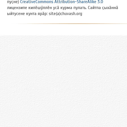
пуҫне)
CreativeCommons Attribution-ShareAlike 3.0
лицензипе килӗшӳллӗн усӑ курма пулать. Сайтпа ҫыхӑннӑ
ыйтусене кунта ярӑр: site(a)chuvash.org