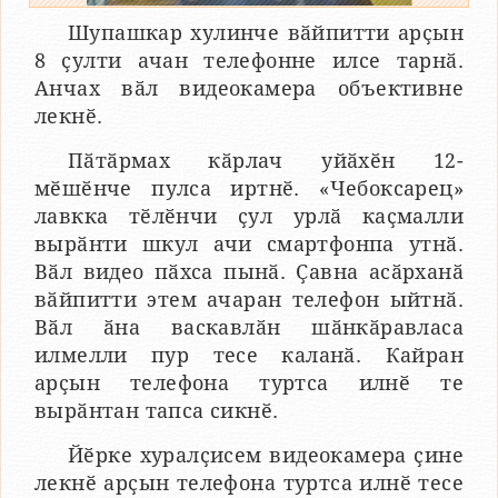
Шупашкар хулинче вӑйпитти арҫын
8 ҫулти ачан телефонне илсе тарнӑ.
Анчах вӑл видеокамера объективне
лекнӗ.
Пӑтӑрмах кӑрлач уйӑхӗн 12-
мӗшӗнче пулса иртнӗ. «Чебоксарец»
лавкка тӗлӗнчи ҫул урлӑ каҫмалли
вырӑнти шкул ачи смартфонпа утнӑ.
Вӑл видео пӑхса пынӑ. Ҫавна асӑрханӑ
вӑйпитти этем ачаран телефон ыйтнӑ.
Вӑл ӑна васкавлӑн шӑнкӑравласа
илмелли пур тесе каланӑ. Кайран
арҫын телефона туртса илнӗ те
вырӑнтан тапса сикнӗ.
Йӗрке хуралҫисем видеокамера ҫине
лекнӗ арҫын телефона туртса илнӗ тесе