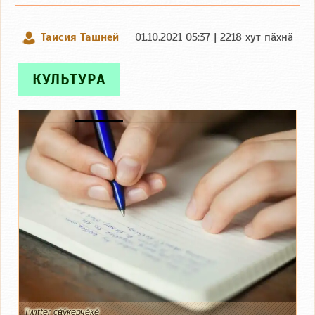
Таисия Ташней
01.10.2021 05:37 | 2218 хут пӑхнӑ
КУЛЬТУРА
Twitter сӑнӳкерчӗкӗ