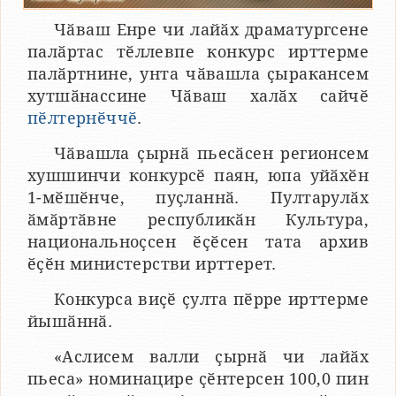
Чӑваш Енре чи лайӑх драматургсене
палӑртас тӗллевпе конкурс ирттерме
палӑртнине, унта чӑвашла ҫыракансем
хутшӑнассине Чӑваш халӑх сайчӗ
пӗлтернӗччӗ
.
Чӑвашла ҫырнӑ пьесӑсен регионсем
хушшинчи конкурсӗ паян, юпа уйӑхӗн
1-мӗшӗнче, пуҫланнӑ. Пултарулӑх
ӑмӑртӑвне республикӑн Культура,
национальноҫсен ӗҫӗсен тата архив
ӗҫӗн министерстви ирттерет.
Конкурса виҫӗ ҫулта пӗрре ирттерме
йышӑннӑ.
«Аслисем валли ҫырнӑ чи лайӑх
пьеса» номинацире ҫӗнтерсен 100,0 пин