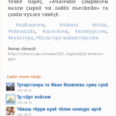
тенкӗ парӗҫ, «Ачасемпе ҫамрӑксем
валли ҫырнӑ чи лайӑх пьесӑшӑн» та
ҫавӑн чухлех тивӗҫӗ.
#хайлавсем
,
#чӑваш чӗлхи
,
#чӑвашлӑх
,
#пьесӑсем
,
#конкурссем
,
#культура
,
#Культура министерстви
Хыпар ҫӑлкуҫӗ:
http://culture.cap.ru/news/202...regionaljnij-konkurs-
pjes
Ҫавӑн пекех пӑхӑр
Тутарстанра та Иван Яковлева сума сунӑ
2021, 04, 26
Ту-сӑрт ячӗсем
2021, 08, 30
Чӑваш тӗрри кунӗ тӗлне конкурс иртӗ
2021, 09, 07