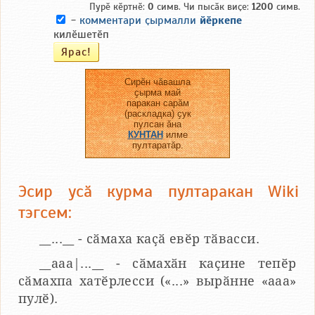
Пурӗ кӗртнӗ:
0
симв. Чи пысӑк виҫе:
1200
симв.
-
комментари ҫырмалли
йӗркепе
килӗшетӗп
Сирӗн чӑвашла
ҫырма май
паракан сарӑм
(раскладка) ҫук
пулсан ӑна
КУНТАН
илме
пултаратӑр.
Эсир усӑ курма пултаракан Wiki
тэгсем:
__...__ - сӑмаха каҫӑ евӗр тӑвасси.
__aaa|...__ - сӑмахӑн каҫине тепӗр
сӑмахпа хатӗрлесси («...» вырӑнне «ааа»
пулӗ).