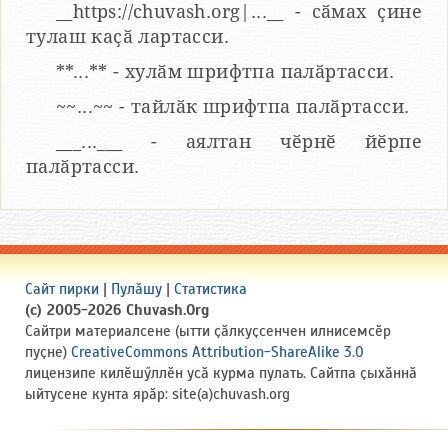
__https://chuvash.org|...__ - сӑмах ҫине
тулаш каҫӑ лартасси.
**...** - хулӑм шрифтпа палӑртасси.
~~...~~ - тайлӑк шрифтпа палӑртасси.
___...___ - аялтан чӗрнӗ йӗрпе
палӑртасси.
Сайт пирки
|
Пулӑшу
|
Статистика
(c) 2005-2026 Chuvash.Org
Сайтри материалсене (ытти ҫӑлкуҫсенчен илнисемсӗр
пуҫне)
CreativeCommons Attribution-ShareAlike 3.0
лицензипе килӗшӳллӗн усӑ курма пулать. Сайтпа ҫыхӑннӑ
ыйтусене кунта ярӑр: site(a)chuvash.org