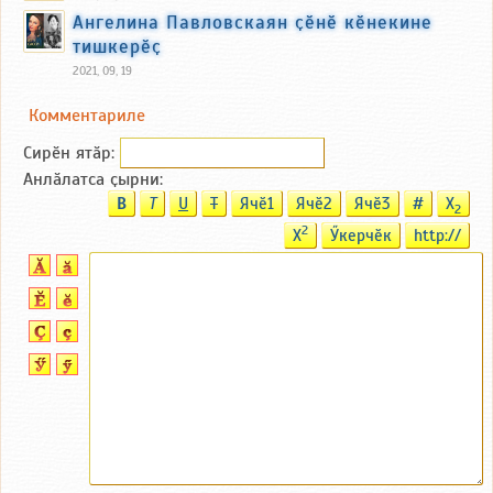
Ангелина Павловскаян ҫӗнӗ кӗнекине
тишкерӗҫ
2021, 09, 19
Комментариле
Сирӗн ятӑp:
Анлӑлатса ҫырни:
B
T
U
T
Ячӗ1
Ячӗ2
Ячӗ3
#
X
2
2
X
Ӳкерчӗк
http://