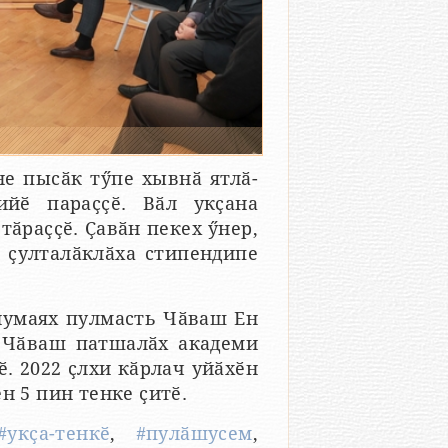
е пысӑк тӳпе хывнӑ ятлӑ-
ийӗ параҫҫӗ. Вӑл укҫана
ӑраҫҫӗ. Ҫавӑн пекех ӳнер,
е ҫулталӑклӑха стипендипе
 нумаях пулмасть Чӑваш Ен
ӗ Чӑваш патшалӑх академи
. 2022 ҫлхи кӑрлач уйӑхӗн
н 5 пин тенке ҫитӗ.
#укҫа-тенкӗ
,
#пулӑшусем
,