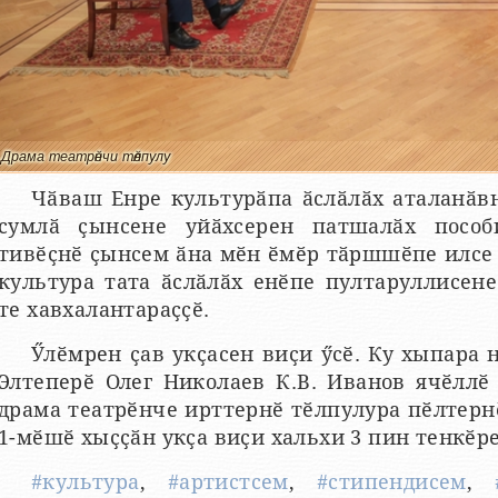
Драма театрӗнчи тӗлпулу
Чӑваш Енре культурӑпа ӑслӑлӑх аталанӑвн
сумлӑ ҫынсене уйӑхсерен патшалӑх пособ
тивӗҫнӗ ҫынсем ӑна мӗн ӗмӗр тӑршшӗпе илсе т
культура тата ӑслӑлӑх енӗпе пултаруллисен
те хавхалантараҫҫӗ.
Ӳлӗмрен ҫав укҫасен виҫи ӳсӗ. Ку хыпара
Элтеперӗ Олег Николаев К.В. Иванов ячӗлл
драма театрӗнче ирттернӗ тӗлпулура пӗлтернӗ
1-мӗшӗ хыҫҫӑн укҫа виҫи хальхи 3 пин тенкӗре
#культура
,
#артистсем
,
#стипендисем
,