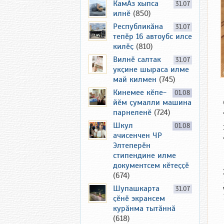
КамАз хыпса
31.07
илнӗ
(850)
Республикӑна
31.07
тепӗр 16 автоубс илсе
килӗҫ
(810)
Вилнӗ салтак
31.07
укҫине шыраса илме
май килмен
(745)
Кинемее кӗпе-
01.08
йӗм ҫумалли машина
парнеленӗ
(724)
Шкул
01.08
ачисенчен ЧР
Элтеперӗн
стипендине илме
документсем кӗтеҫҫӗ
(674)
Шупашкарта
31.07
ҫӗнӗ экрансем
курӑнма тытӑннӑ
(618)