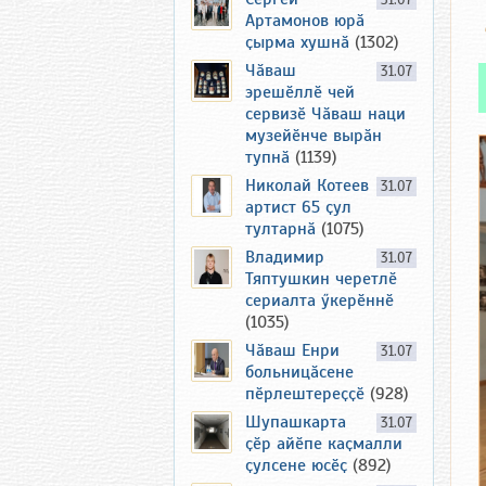
31.07
Артамонов юрӑ
ҫырма хушнӑ
(1302)
Чӑваш
31.07
эрешӗллӗ чей
сервизӗ Чӑваш наци
музейӗнче вырӑн
тупнӑ
(1139)
Николай Котеев
31.07
артист 65 ҫул
тултарнӑ
(1075)
Владимир
31.07
Тяптушкин черетлӗ
сериалта ӳкерӗннӗ
(1035)
Чӑваш Енри
31.07
больницӑсене
пӗрлештереҫҫӗ
(928)
Шупашкарта
31.07
ҫӗр айӗпе каҫмалли
ҫулсене юсӗҫ
(892)