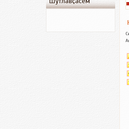
Шутлавҫӑсем
С
А