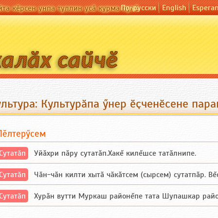
По-русски
English
Espera
йта кӗрсен унпа туллин усӑ курма пулӗ
льтура: Культурӑпа ӳнер ӗҫченӗсене пара
Пӗлтерӳсем
Сутатӑп
Уйăхри пăру сутатăп.Хакĕ килĕшсе татăлнипе.
Сутатӑп
Чăн-чăн килти хытă чăкăтсем (сырсем) сутатпăр. Вĕсе
Сутатӑп
Хурăн вутти Муркаш районĕпе тата Шупашкар районĕнч