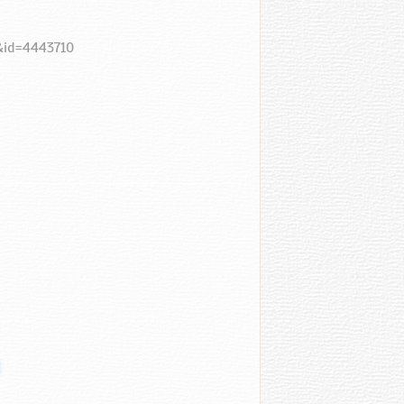
s&id=4443710
ҫ