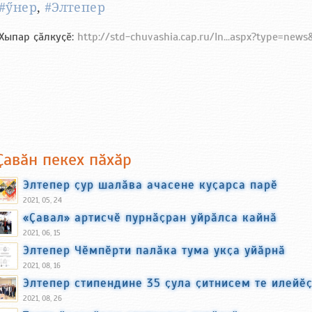
#ӳнер
,
#Элтепер
Хыпар ҫӑлкуҫӗ:
http://std-chuvashia.cap.ru/In...aspx?type=new
Ҫавӑн пекех пӑхӑр
Элтепер ҫур шалӑва ачасене куҫарса парӗ
2021, 05, 24
«Ҫавал» артисчӗ пурнӑҫран уйрӑлса кайнӑ
2021, 06, 15
Элтепер Чӗмпӗрти палӑка тума укҫа уйӑрнӑ
2021, 08, 16
Элтепер стипендине 35 ҫула ҫитнисем те илейӗ
2021, 08, 26