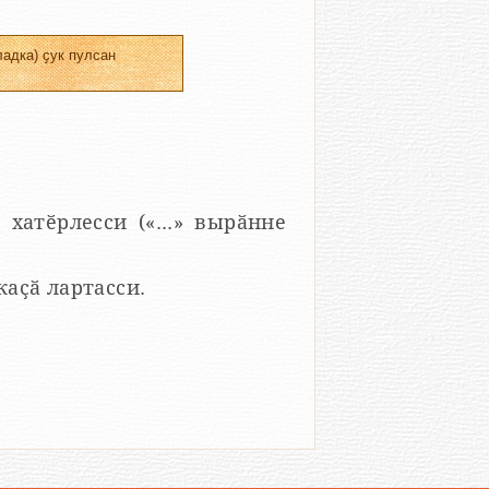
адка) ҫук пулсан
 хатӗрлесси («...» вырӑнне
 каҫӑ лартасси.