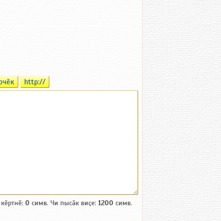
рчӗк
http://
 кӗртнӗ:
0
симв. Чи пысӑк виҫе:
1200
симв.