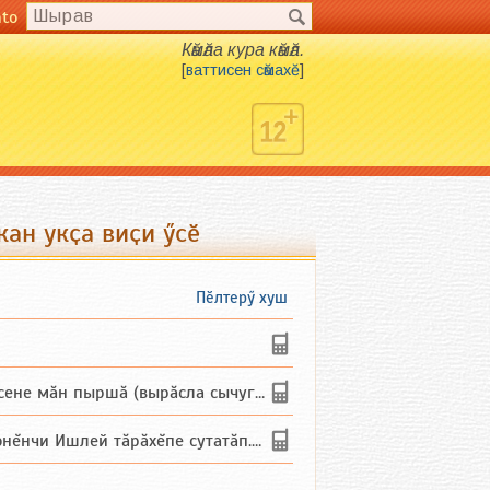
nto
Кӑмӑла кура кӑмӑл.
[
ваттисен сӑмахӗ
]
кан укҫа виҫи ӳсӗ
Пӗлтерӳ хуш
не мăн пыршă (вырăсла сычуг) ...
и Ишлей тăрăхĕпе сутатăп. Ха...