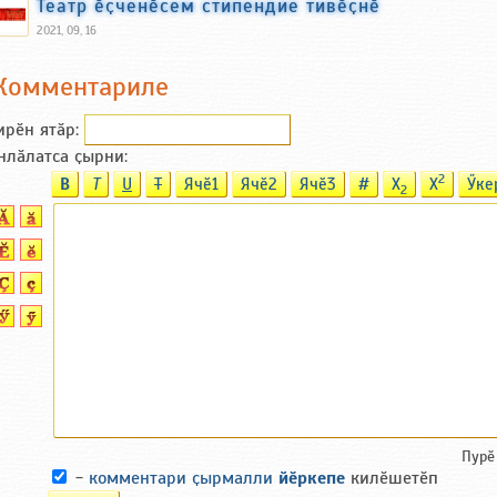
Театр ӗҫченӗсем стипендие тивӗҫнӗ
2021, 09, 16
Комментариле
ирӗн ятӑp:
нлӑлатса ҫырни:
2
B
T
U
T
Ячӗ1
Ячӗ2
Ячӗ3
#
X
X
Ӳке
2
Пурӗ
-
комментари ҫырмалли
йӗркепе
килӗшетӗп