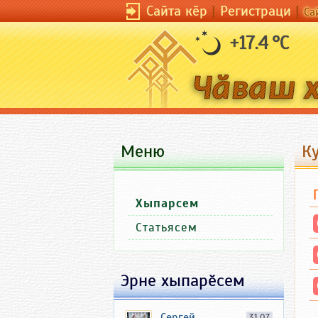
Сайта кӗр
|
Регистраци
|
Са
+17.4 °C
Меню
Ку
Хыпарсем
Статьясем
Эрне хыпарӗсем
Сергей