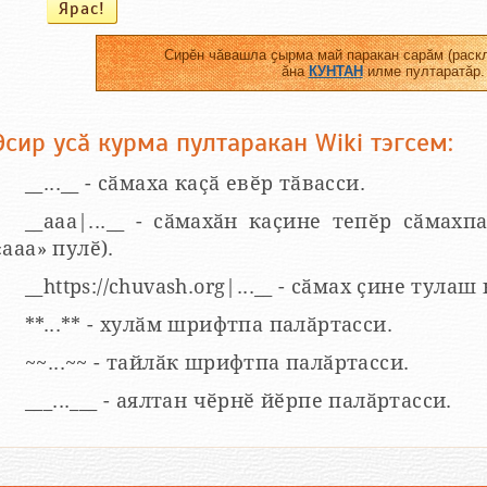
Сирӗн чӑвашла ҫырма май паракан сарӑм (раскл
ӑна
КУНТАН
илме пултаратӑр.
Эсир усӑ курма пултаракан Wiki тэгсем:
__...__ - сӑмаха каҫӑ евӗр тӑвасси.
__aaa|...__ - сӑмахӑн каҫине тепӗр сӑмахпа
«ааа» пулӗ).
__https://chuvash.org|...__ - сӑмах ҫине тулаш
**...** - хулӑм шрифтпа палӑртасси.
~~...~~ - тайлӑк шрифтпа палӑртасси.
___...___ - аялтан чӗрнӗ йӗрпе палӑртасси.