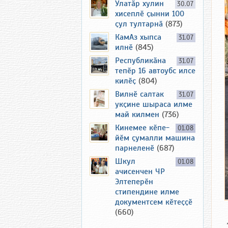
Улатӑр хулин
30.07
хисеплӗ ҫынни 100
ҫул тултарнӑ
(873)
КамАз хыпса
31.07
илнӗ
(845)
Республикӑна
31.07
тепӗр 16 автоубс илсе
килӗҫ
(804)
Вилнӗ салтак
31.07
укҫине шыраса илме
май килмен
(736)
Кинемее кӗпе-
01.08
йӗм ҫумалли машина
парнеленӗ
(687)
Шкул
01.08
ачисенчен ЧР
Элтеперӗн
стипендине илме
документсем кӗтеҫҫӗ
(660)