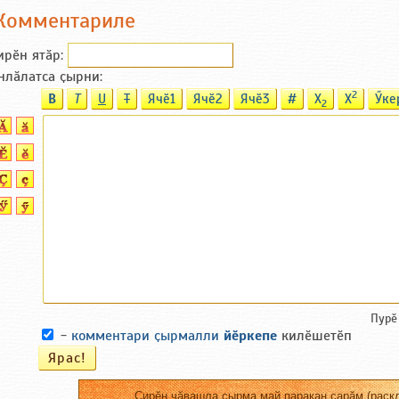
Комментариле
ирӗн ятӑp:
нлӑлатса ҫырни:
2
B
T
U
T
Ячӗ1
Ячӗ2
Ячӗ3
#
X
X
Ӳке
2
Пурӗ
-
комментари ҫырмалли
йӗркепе
килӗшетӗп
Сирӗн чӑвашла ҫырма май паракан сарӑм (раскл