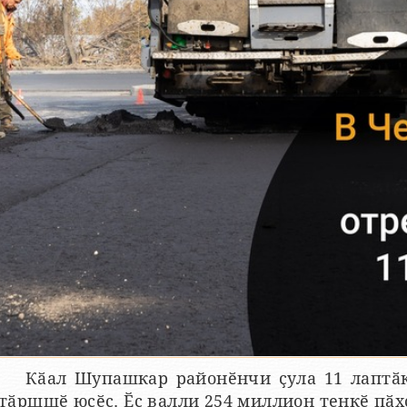
Кӑал Шупашкар районӗнчи ҫула 11 лаптӑк
тӑршшӗ юсӗҫ. Ӗҫ валли 254 миллион тенкӗ пӑх