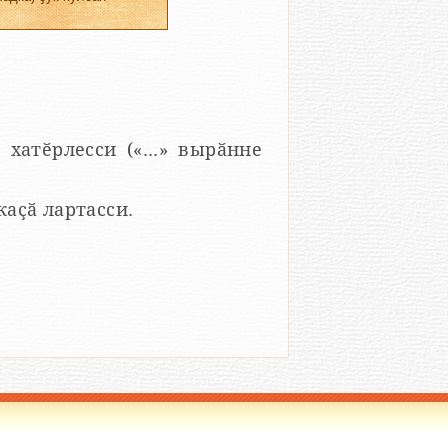
 хатӗрлесси («...» вырӑнне
 каҫӑ лартасси.