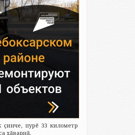
 ҫинче, пурӗ 33 километр
са хӑварнӑ.