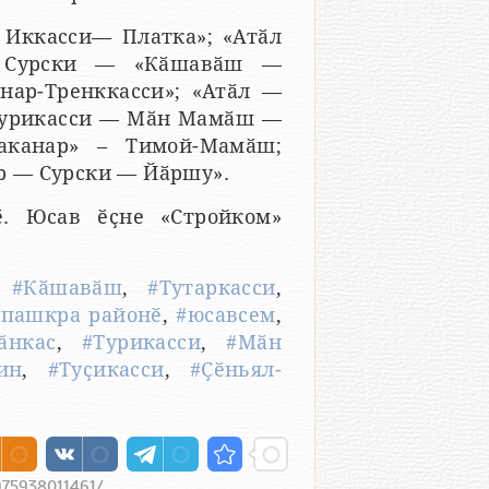
 Иккасси— Платка»; «Атӑл
– Сурски — «Кӑшавӑш —
нар-Тренккасси»; «Атӑл —
«Турикасси — Мӑн Мамӑш —
аканар» – Тимой-Мамӑш;
р — Сурски — Йӑршу».
ӗ. Юсав ӗҫне «Стройком»
,
#Кӑшавӑш
,
#Тутаркасси
,
пашкра районӗ
,
#юсавсем
,
ӑнкас
,
#Турикасси
,
#Мӑн
ин
,
#Туҫикасси
,
#Ҫӗньял-
975938011461/