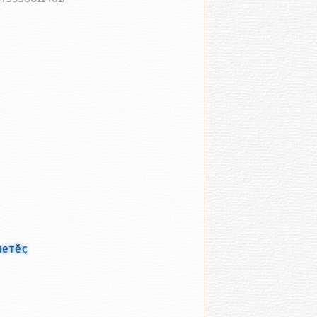
летӗҫ