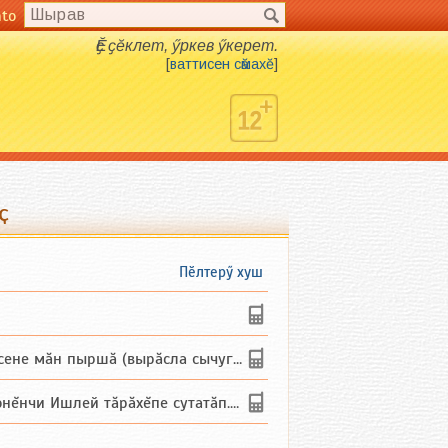
nto
Ӗҫ ҫӗклет, ӳркев ӳкерет.
[
ваттисен сӑмахӗ
]
ҫ
Пӗлтерӳ хуш
не мăн пыршă (вырăсла сычуг) ...
и Ишлей тăрăхĕпе сутатăп. Ха...