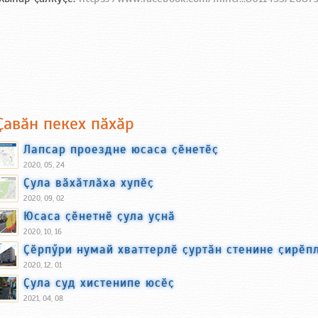
Ҫавӑн пекех пӑхӑр
Лапсар проездне юсаса ҫӗнетӗҫ
2020, 05, 24
Ҫула вӑхӑтлӑха хупӗҫ
2020, 09, 02
Юсаса ҫӗнетнӗ ҫула уҫнӑ
2020, 10, 16
Ҫӗрпӳри нумай хваттерлӗ ҫуртӑн стенине ҫирӗп
2020, 12, 01
Ҫула суд хистенипе юсӗҫ
2021, 04, 08