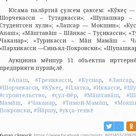
Юсама палӑртнӑ ҫулсем ҫаксем: «Кӳкеҫ —
Шорчекасси – Тутаркасси»; «Шупашкар 
Студентсен хули»; «Лапсар — Мокшин»; «Кус
Апаш»; «Мӑштавӑш – Шӑнкас – Туҫикасси»; 
Чаканар»; «Турикасси – Мӑн Мамӑш – Ч
«Пархикасси —Синьял-Покровски»; «Шупашка
Аукциона мӗнпур 11 объектпа ирттерн
предприяти пурнӑҫлӗ.
#Апаш
,
#Тренккасси
,
#Куснар
,
#Лапсар
#Шорчекасси
,
#Кӳкеҫ
,
#Платка
,
#Иккасси
,
#Шу
#строительство
,
#ҫул-йӗр
,
#Мӑштавӑш
,
#Ш
Мамӑш
,
#Чаканар
,
#Тимой-Мамӑш
,
#Мокш
Покровски
,
#Йӑршу
,
#укҫа-тенкӗ
Хыпар ҫӑлкуҫӗ:
https://www.facebook.com/mintr...8011453/2087