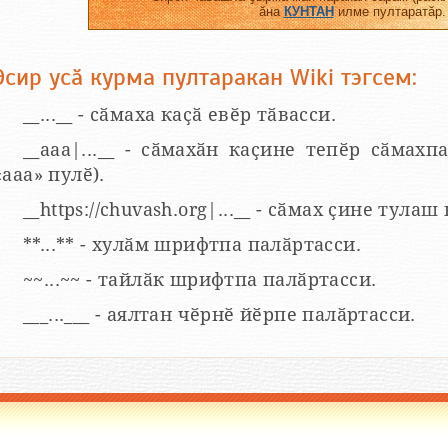
ӑна
КУНТАН
илме пултаратӑр.
Эсир усӑ курма пултаракан Wiki тэгсем:
__...__ - сӑмаха каҫӑ евӗр тӑвасси.
__aaa|...__ - сӑмахӑн каҫине тепӗр сӑмахпа
«ааа» пулӗ).
__https://chuvash.org|...__ - сӑмах ҫине тулаш
**...** - хулӑм шрифтпа палӑртасси.
~~...~~ - тайлӑк шрифтпа палӑртасси.
___...___ - аялтан чӗрнӗ йӗрпе палӑртасси.