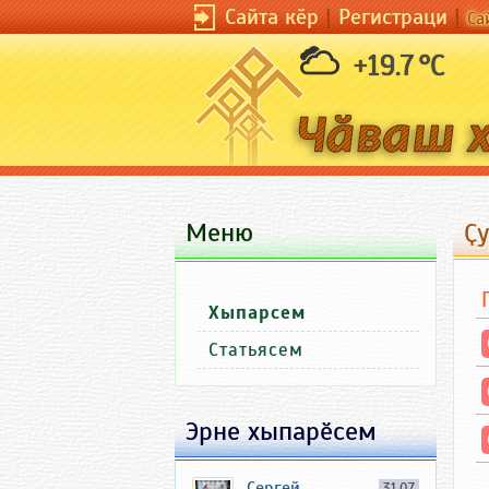
Сайта кӗр
|
Регистраци
|
Са
+19.7 °C
Меню
Ҫ
Хыпарсем
Статьясем
Эрне хыпарӗсем
Сергей