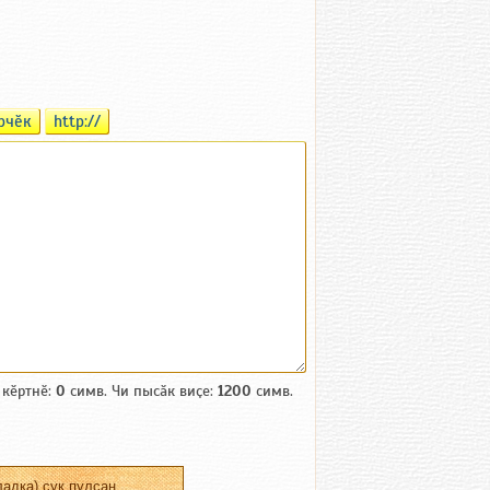
рчӗк
http://
 кӗртнӗ:
0
симв. Чи пысӑк виҫе:
1200
симв.
адка) ҫук пулсан