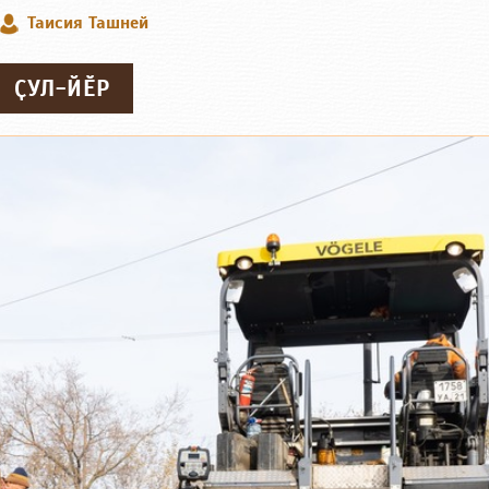
Таисия Ташней
ҪУЛ-ЙӖР