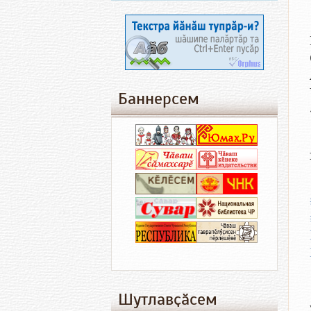
Баннерсем
Шутлавҫӑсем