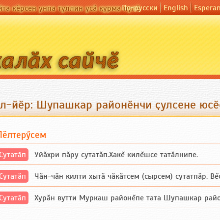
По-русски
English
Espera
йта кӗрсен унпа туллин усӑ курма пулӗ
ул-йӗр: Шупашкар районӗнчи ҫулсене юсӗ
Пӗлтерӳсем
Сутатӑп
Уйăхри пăру сутатăп.Хакĕ килĕшсе татăлнипе.
Сутатӑп
Чăн-чăн килти хытă чăкăтсем (сырсем) сутатпăр. Вĕсе
Сутатӑп
Хурăн вутти Муркаш районĕпе тата Шупашкар районĕнч