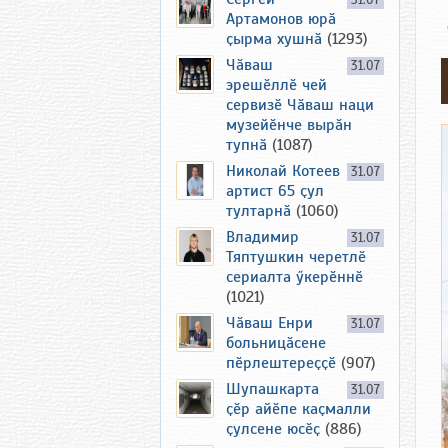
31.07
Артамонов юрӑ
ҫырма хушнӑ
(1293)
Чӑваш
31.07
эрешӗллӗ чей
сервизӗ Чӑваш наци
музейӗнче вырӑн
тупнӑ
(1087)
Николай Котеев
31.07
артист 65 ҫул
тултарнӑ
(1060)
Владимир
31.07
Тяптушкин черетлӗ
сериалта ӳкерӗннӗ
(1021)
Чӑваш Енри
31.07
больницӑсене
пӗрлештереҫҫӗ
(907)
Шупашкарта
31.07
ҫӗр айӗпе каҫмалли
ҫулсене юсӗҫ
(886)