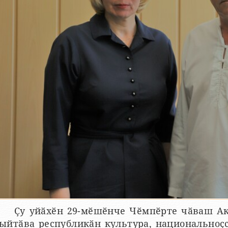
Ҫу уйӑхӗн 29-мӗшӗнче Чӗмпӗрте чӑваш Ака
ыйтӑва республикӑн культура, национальноҫс