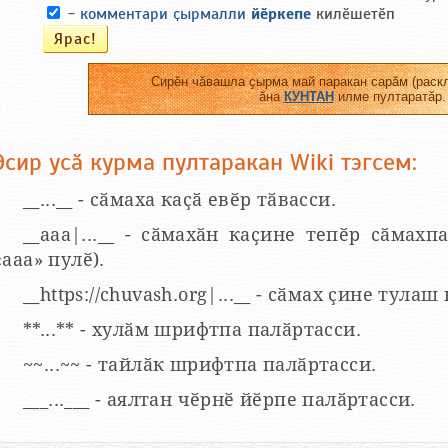
-
комментари ҫырмалли
йӗркепе
килӗшетӗп
Сирӗн чӑвашла ҫырма май паракан сарӑм (раскл
ӑна
КУНТАН
илме пултаратӑр.
Эсир усӑ курма пултаракан Wiki тэгсем:
__...__ - сӑмаха каҫӑ евӗр тӑвасси.
__aaa|...__ - сӑмахӑн каҫине тепӗр сӑмахпа
«ааа» пулӗ).
__https://chuvash.org|...__ - сӑмах ҫине тулаш
**...** - хулӑм шрифтпа палӑртасси.
~~...~~ - тайлӑк шрифтпа палӑртасси.
___...___ - аялтан чӗрнӗ йӗрпе палӑртасси.