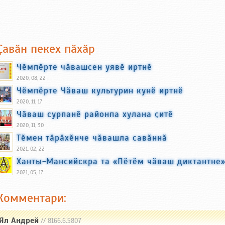
Ҫавӑн пекех пӑхӑр
Чӗмпӗрте чӑвашсен уявӗ иртнӗ
2020, 08, 22
Чӗмпӗрте Чӑваш культурин кунӗ иртнӗ
2020, 11, 17
Чӑваш сурпанӗ районпа хулана ҫитӗ
2020, 11, 30
Тӗмен тӑрӑхӗнче чӑвашла савӑннӑ
2021, 02, 22
Ханты-Мансийскра та «Пӗтӗм чӑваш диктантне
2021, 05, 17
Комментари:
Ял Андрей
// 8166.6.5807