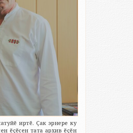
туйӗ иртӗ. Ҫак эрнере ку
ен ӗҫӗсен тата архив ӗҫӗн