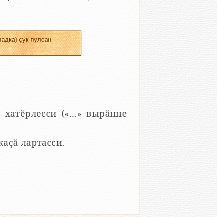
адка) ҫук пулсан
 хатӗрлесси («...» вырӑнне
 каҫӑ лартасси.