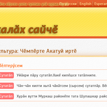
По-русски
English
Espera
йта кӗрсен унпа туллин усӑ курма пулӗ
льтура: Чӗмпӗрте Акатуй иртӗ
Пӗлтерӳсем
Сутатӑп
Уйăхри пăру сутатăп.Хакĕ килĕшсе татăлнипе.
Сутатӑп
Чăн-чăн килти хытă чăкăтсем (сырсем) сутатпăр. Вĕсе
Сутатӑп
Хурăн вутти Муркаш районĕпе тата Шупашкар районĕнч