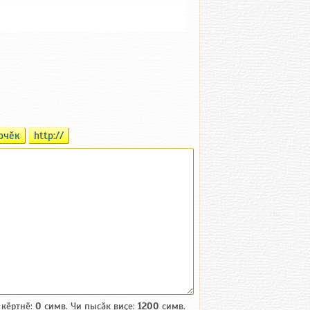
рчӗк
http://
 кӗртнӗ:
0
симв. Чи пысӑк виҫе:
1200
симв.