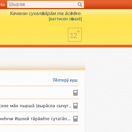
nto
Качакан сухалӗ вӑрӑм та ӑсӗ кӗске.
[
ваттисен сӑмахӗ
]
Пӗлтерӳ хуш
не мăн пыршă (вырăсла сычуг) ...
и Ишлей тăрăхĕпе сутатăп. Ха...