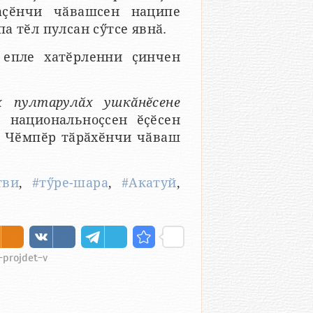
аҫӗнчи чӑвашсен наципе
а тӗл пулсан сӳтсе явнӑ.
 епле хатӗрленни ҫинчен
 пултарулӑх ушкӑнӗсене
 национальноҫсен ӗҫӗсен
а Чӗмпӗр тӑрӑхӗнчи чӑваш
тви
,
#тӳре-шара
,
#Акатуй
,
-projdet-v