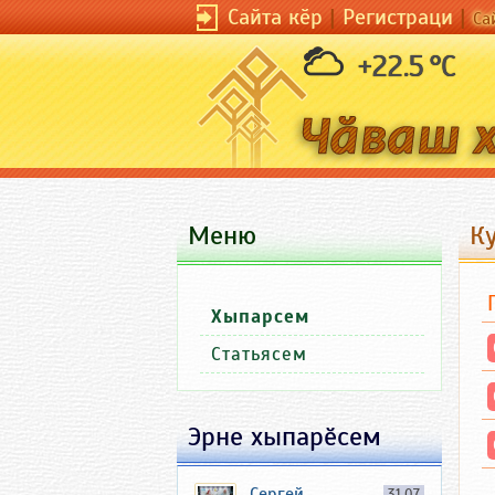
Сайта кӗр
|
Регистраци
|
Са
+22.5 °C
Меню
Ку
Хыпарсем
Статьясем
Эрне хыпарӗсем
Сергей