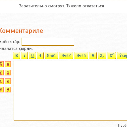
Заразительно смотрят. Тяжело отказаться
Комментариле
ирӗн ятӑp:
нлӑлатса ҫырни:
2
B
T
U
T
Ячӗ1
Ячӗ2
Ячӗ3
#
X
X
Ӳке
2
Пурӗ