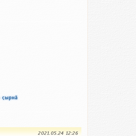
» ҫырнӑ
2021.05.24 12:26