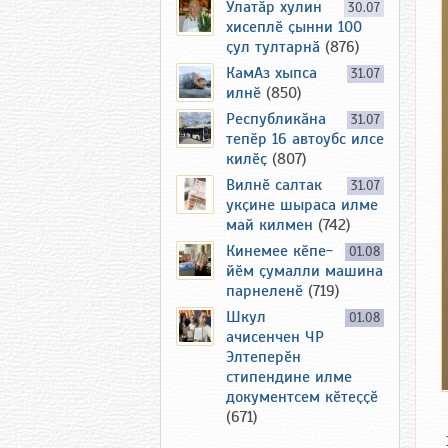
Улатӑр хулин
30.07
хисеплӗ ҫынни 100
ҫул тултарнӑ
(876)
КамАз хыпса
31.07
илнӗ
(850)
Республикӑна
31.07
тепӗр 16 автоубс илсе
килӗҫ
(807)
Вилнӗ салтак
31.07
укҫине шыраса илме
май килмен
(742)
Кинемее кӗпе-
01.08
йӗм ҫумалли машина
парнеленӗ
(719)
Шкул
01.08
ачисенчен ЧР
Элтеперӗн
стипендине илме
документсем кӗтеҫҫӗ
(671)