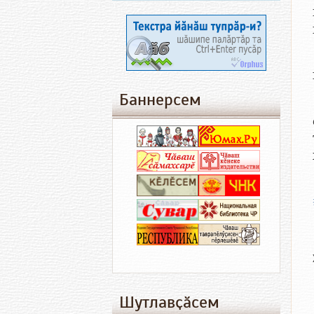
Баннерсем
Шутлавҫӑсем