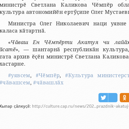
министрӗ Светлана Каликова Чӗмпӗр обл
культура автономийӗн ертӳҫипе Олег Мустаевп
Министра Олег Николаевич наци уявне
каласа кӑтартнӑ.
«
Чӑваш Ен Чӗмпӗрти Акатуя чи лайӑх
ӑсатӗ
», — шантарнӑ республикӑн культура,
тата архив ӗҫӗн министрӗ Светлана Каликов
хастарне.
#уявсем
,
#Чӗмпӗр
,
#Культура министерс
#чӑвашсем
,
#чӑвашлӑх
Хыпар ҫӑлкуҫӗ:
http://culture.cap.ru/news/202...prazdnik-akatuj