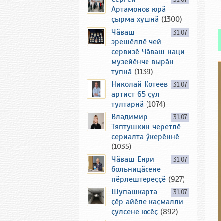
31.07
Артамонов юрӑ
ҫырма хушнӑ
(1300)
Чӑваш
31.07
эрешӗллӗ чей
сервизӗ Чӑваш наци
музейӗнче вырӑн
тупнӑ
(1139)
Николай Котеев
31.07
артист 65 ҫул
тултарнӑ
(1074)
Владимир
31.07
Тяптушкин черетлӗ
сериалта ӳкерӗннӗ
(1035)
Чӑваш Енри
31.07
больницӑсене
пӗрлештереҫҫӗ
(927)
Шупашкарта
31.07
ҫӗр айӗпе каҫмалли
ҫулсене юсӗҫ
(892)