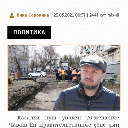
Вика Сорокина
23.03.2021 06:57 | 2441 хут пӑхнӑ
ПОЛИТИКА
Кӑсалхи пуш уйӑхӗн 26-мӗшӗнче
Чӑваш Ен Правительствинче ҫӗнӗ ҫын