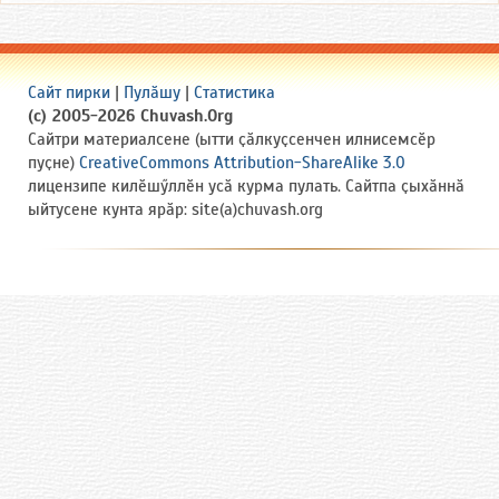
Сайт пирки
|
Пулӑшу
|
Статистика
(c) 2005-2026 Chuvash.Org
Сайтри материалсене (ытти ҫӑлкуҫсенчен илнисемсӗр
пуҫне)
CreativeCommons Attribution-ShareAlike 3.0
лицензипе килӗшӳллӗн усӑ курма пулать. Сайтпа ҫыхӑннӑ
ыйтусене кунта ярӑр: site(a)chuvash.org