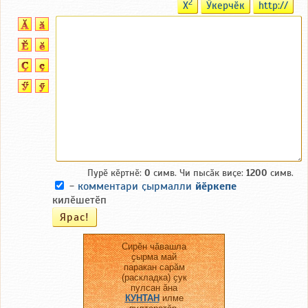
2
X
Ӳкерчӗк
http://
Пурӗ кӗртнӗ:
0
симв. Чи пысӑк виҫе:
1200
симв.
-
комментари ҫырмалли
йӗркепе
килӗшетӗп
Сирӗн чӑвашла
ҫырма май
паракан сарӑм
(раскладка) ҫук
пулсан ӑна
КУНТАН
илме