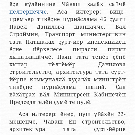
ӗҫе кӳлӗннине Чӑваш халӑх сайчӗ
пӗлтернӗччӗ
. Аса илтерер: вице-
премьер тивӗҫне пурнӑҫлама 46 ҫулти
Павел Данилова шаннӑччӗ. Вӑл
Строймин, Транспорт министерствин
тата Патшалӑх ҫурт-йӗр инспекцийӗн
ӗҫне йӗркелесе пырасси пирки
хыпарланӑччӗ. Паян тата тепӗр ҫӗнӗ
хыпар пӗлтӗмӗр. Данилова
строительство, архитектура тата ҫурт-
йӗрпе коммуналлӑ хуҫалӑх министрӗн
тивӗҫне пурнӑҫлама шаннӑ. Ҫав
вӑхӑтрах вӑл Министрсен Кабинечӗн
Председателӗн ҫумӗ те пулӗ.
Аса илтерер: ӗнер, пуш уйӑхӗн 22-
мӗшӗнче, Чӑваш Ен строительство,
архитектура тата ҫурт-йӗрпе