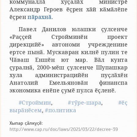
коммуналлӑ хуҫалӑх министрӗ
Александр Героев ӗҫрен хӑй кӑмӑлӗпе
ӗҫрен
пӑрахнӑ
.
Павел Данилов юлашки ҫулсенче
«Раҫҫей Стройминӗн проект
дирекцийӗ» автономи учрежденине
ертсе пынӑ. Мускавран килнӗ пулин те
Чӑваш Еншӗн ют мар. Вӑл кунта
ҫуралнӑ, 2000-мӗш ҫулсенче Шупашкар
хула администрацийӗн пуҫлӑхӗн
Анатолий Емельяновӑн финанспа
экономика енӗпе ҫумӗ пулса ӗҫленӗ.
#Строймин
,
#тӳре-шара
,
#ӗҫ
вырӑнӗсем
,
#политика
Хыпар ҫӑлкуҫӗ:
http://www.cap.ru/doc/laws/2021/03/22/decree-39