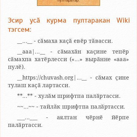
пултаратӑр.
Эсир усӑ курма пултаракан Wiki
тэгсем:
__...__ - сӑмаха каҫӑ евӗр тӑвасси.
__aaa|...__ - сӑмахӑн каҫине тепӗр
сӑмахпа хатӗрлесси («...» вырӑнне «ааа»
пулӗ).
__https://chuvash.org|...__ - сӑмах ҫине
тулаш каҫӑ лартасси.
**...** - хулӑм шрифтпа палӑртасси.
~~...~~ - тайлӑк шрифтпа палӑртасси.
___...___ - аялтан чӗрнӗ йӗрпе
палӑртасси.