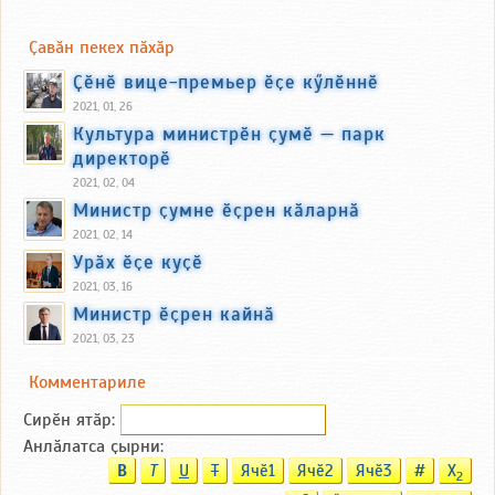
Ҫавӑн пекех пӑхӑр
Ҫӗнӗ вице-премьер ӗҫе кӳлӗннӗ
2021, 01, 26
Культура министрӗн ҫумӗ — парк
директорӗ
2021, 02, 04
Министр ҫумне ӗҫрен кӑларнӑ
2021, 02, 14
Урӑх ӗҫе куҫӗ
2021, 03, 16
Министр ӗҫрен кайнӑ
2021, 03, 23
Комментариле
Сирӗн ятӑp:
Анлӑлатса ҫырни:
B
T
U
T
Ячӗ1
Ячӗ2
Ячӗ3
#
X
2