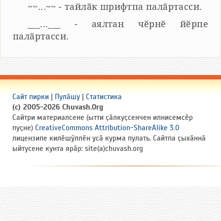
~~...~~ - тайлӑк шрифтпа палӑртасси.
___...___ - аялтан чӗрнӗ йӗрпе
палӑртасси.
Сайт пирки
|
Пулӑшу
|
Статистика
(c) 2005-2026 Chuvash.Org
Сайтри материалсене (ытти ҫӑлкуҫсенчен илнисемсӗр
пуҫне)
CreativeCommons Attribution-ShareAlike 3.0
лицензипе килӗшӳллӗн усӑ курма пулать. Сайтпа ҫыхӑннӑ
ыйтусене кунта ярӑр: site(a)chuvash.org