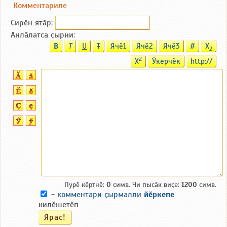
Комментариле
Сирӗн ятӑp:
Анлӑлатса ҫырни:
B
T
U
T
Ячӗ1
Ячӗ2
Ячӗ3
#
X
2
2
X
Ӳкерчӗк
http://
Пурӗ кӗртнӗ:
0
симв. Чи пысӑк виҫе:
1200
симв.
-
комментари ҫырмалли
йӗркепе
килӗшетӗп