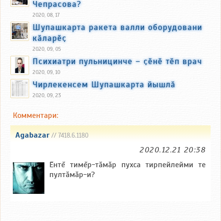
Чепрасова?
2020, 08, 17
Шупашкарта ракета валли оборудовани
кӑларӗҫ
2020, 09, 05
Психиатри пульницинче – ҫӗнӗ тӗп врач
2020, 09, 10
Чирлекенсем Шупашкарта йышлӑ
2020, 09, 23
Комментари:
Agabazar
// 7418.6.1180
2020.12.21 20:38
Ĕнтĕ тимĕр-тăмăр пухса тирпейлейми те
пултăмăр-и?