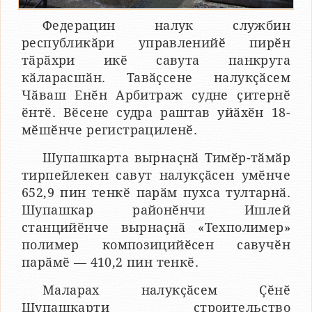
Федерацин налук службин
республикӑри управленийӗ пирӗн
тӑрӑхри икӗ савута панкрута
кӑларасшӑн. Тавӑҫсене налукҫӑсем
Чӑваш Енӗн Арбитраж судне ҫитернӗ
ӗнтӗ. Вӗсене судра раштав уйӑхӗн 18-
мӗшӗнче регистрациленӗ.
Шупашкарта вырнаҫнӑ Тимӗр-тӑмӑр
тирпейлекен савут налукҫӑсен умӗнче
652,9 пин тенкӗ парӑм пухса тултарнӑ.
Шупашкар районӗнчи Ишлей
станцийӗнче вырнаҫнӑ «Техполимер»
полимер композицийӗсен савучӗн
парӑмӗ — 410,2 пин тенкӗ.
Маларах налукҫӑсем Ҫӗнӗ
Шупашкарти строительство