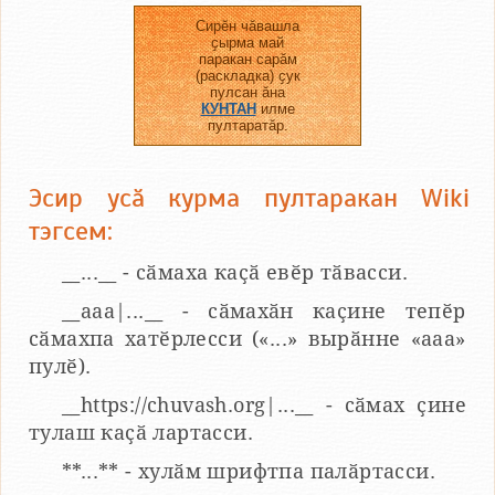
Сирӗн чӑвашла
ҫырма май
паракан сарӑм
(раскладка) ҫук
пулсан ӑна
КУНТАН
илме
пултаратӑр.
Эсир усӑ курма пултаракан Wiki
тэгсем:
__...__ - сӑмаха каҫӑ евӗр тӑвасси.
__aaa|...__ - сӑмахӑн каҫине тепӗр
сӑмахпа хатӗрлесси («...» вырӑнне «ааа»
пулӗ).
__https://chuvash.org|...__ - сӑмах ҫине
тулаш каҫӑ лартасси.
**...** - хулӑм шрифтпа палӑртасси.