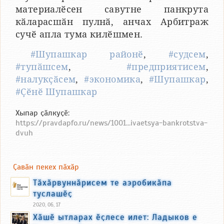
материалӗсен савутне панкрута
кӑларасшӑн пулнӑ, анчах Арбитраж
сучӗ апла тума килӗшмен.
#Шупашкар районӗ
,
#судсем
,
#тупӑшсем
,
#предприятисем
,
#налукҫӑсем
,
#экономика
,
#Шупашкар
,
#Ҫӗнӗ Шупашкар
Хыпар ҫӑлкуҫӗ:
https://pravdapfo.ru/news/1001...ivaetsya-bankrotstva-
dvuh
Ҫавӑн пекех пӑхӑр
Тӑхӑрвуннӑрисем те аэробикӑпа
туслашӗҫ
2020, 06, 17
Хӑшӗ ытларах ӗҫлесе илет: Ладыков е