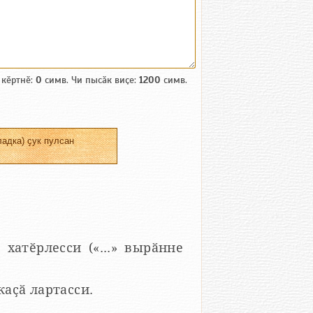
 кӗртнӗ:
0
симв. Чи пысӑк виҫе:
1200
симв.
адка) ҫук пулсан
 хатӗрлесси («...» вырӑнне
 каҫӑ лартасси.