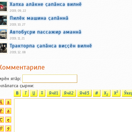
Хапха алӑкне ҫапӑнса вилнӗ
2019, 09, 22
Пилӗк машина ҫапӑннӑ
2019, 10, 27
Автобусри пассажир аманнӑ
2019, 11, 21
Тракторпа ҫапӑнса виҫҫӗн вилнӗ
2019, 12, 08
Комментариле
ирӗн ятӑp:
нлӑлатса ҫырни:
2
B
T
U
T
Ячӗ1
Ячӗ2
Ячӗ3
#
X
X
Ӳке
2