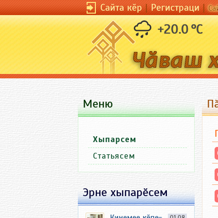
Сайта кӗр
|
Регистраци
|
Са
+20.0 °C
Меню
П
Хыпарсем
Статьясем
Эрне хыпарӗсем
Кинемее кӗпе-