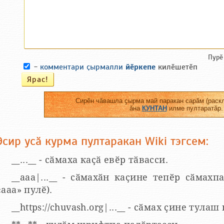
Пурӗ
-
комментари ҫырмалли
йӗркепе
килӗшетӗп
Сирӗн чӑвашла ҫырма май паракан сарӑм (раскл
ӑна
КУНТАН
илме пултаратӑр.
Эсир усӑ курма пултаракан Wiki тэгсем:
__...__ - сӑмаха каҫӑ евӗр тӑвасси.
__aaa|...__ - сӑмахӑн каҫине тепӗр сӑмахпа
«ааа» пулӗ).
__https://chuvash.org|...__ - сӑмах ҫине тулаш