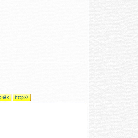
рчӗк
http://