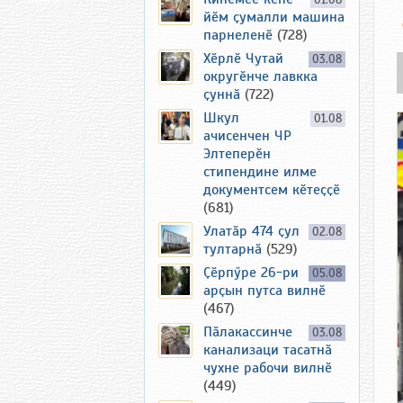
01.08
йӗм ҫумалли машина
парнеленӗ
(728)
Хӗрлӗ Чутай
03.08
округӗнче лавкка
ҫуннӑ
(722)
Шкул
01.08
ачисенчен ЧР
Элтеперӗн
стипендине илме
документсем кӗтеҫҫӗ
(681)
Улатӑр 474 ҫул
02.08
тултарнӑ
(529)
Ҫӗрпӳре 26-ри
05.08
арҫын путса вилнӗ
(467)
Пӑлакассинче
03.08
канализаци тасатнӑ
чухне рабочи вилнӗ
(449)