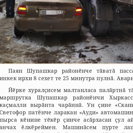
Паян Шупашкар районӗнче тӑватӑ пасс
инкек ирхи 8 сехет те 25 минутра пулнӑ. Авар
Йӗрке хуралҫисем малтанласа палӑртнӑ 
маршрутка Шупашкар районӗнчи Хыркасс
каҫмалли вырӑнта чарӑннӑ. Ун ҫине «Скани
Светофор патӗнче ларакан «Ауди» автомаши
пырса кӗнине тӗкӗр ҫинче асӑрхасан ҫул а
анчах ӗлкӗреймен. Машинӑсем пурте ла