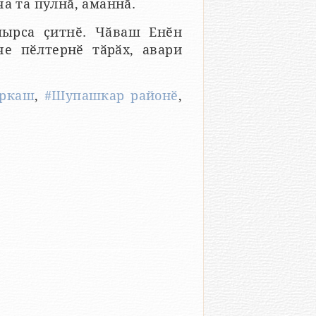
а та пулнӑ, аманнӑ.
пырса ҫитнӗ. Чӑваш Енӗн
е пӗлтернӗ тӑрӑх, авари
ркаш
,
#Шупашкар районӗ
,