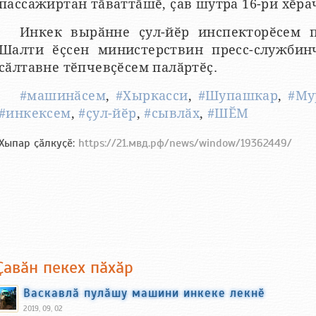
пассажиртан тӑваттӑшӗ, ҫав шутра 16-ри хӗрач
Инкек вырӑнне ҫул-йӗр инспекторӗсем 
Шалти ӗҫсен министерствин пресс-службинч
сӑлтавне тӗпчевҫӗсем палӑртӗҫ.
#машинӑсем
,
#Хыркасси
,
#Шупашкар
,
#Му
#инкексем
,
#ҫул-йӗр
,
#сывлӑх
,
#ШӖМ
Хыпар ҫӑлкуҫӗ:
https://21.мвд.рф/news/window/19362449/
Ҫавӑн пекех пӑхӑр
Васкавлӑ пулӑшу машини инкеке лекнӗ
2019, 09, 02