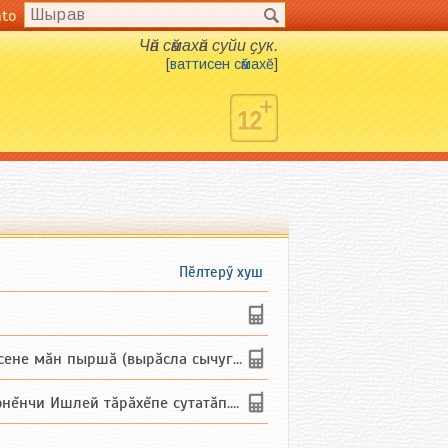
nto
Чӑн сӑмахӑн суйи ҫук.
[
ваттисен сӑмахӗ
]
Пӗлтерӳ хуш
не мăн пыршă (вырăсла сычуг) ...
и Ишлей тăрăхĕпе сутатăп. Ха...