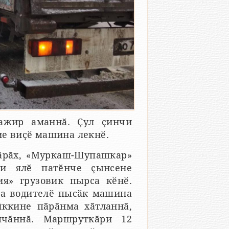
ажир аманнӑ. Ҫул ҫинчи
ие виҫӗ машина лекнӗ.
тӑрӑх, «Муркаш-Шупашкар»
и ялӗ патӗнче ҫынсене
я» грузовик пырса кӗнӗ.
на водителӗ пысӑк машина
йккине пӑрӑнма хӑтланнӑ,
пчӑннӑ. Маршруткӑри 12