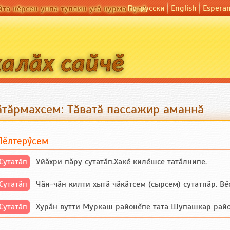
По-русски
English
Espera
йта кӗрсен унпа туллин усӑ курма пулӗ
ӑтӑрмахсем: Тӑватӑ пассажир аманнӑ
Пӗлтерӳсем
Сутатӑп
Уйăхри пăру сутатăп.Хакĕ килĕшсе татăлнипе.
Сутатӑп
Чăн-чăн килти хытă чăкăтсем (сырсем) сутатпăр. Вĕсе
Сутатӑп
Хурăн вутти Муркаш районĕпе тата Шупашкар районĕнч