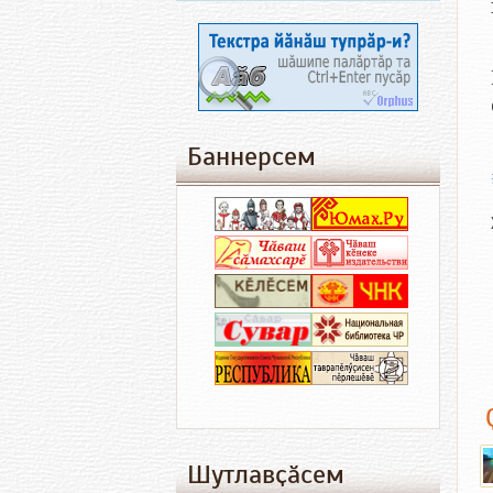
Баннерсем
Шутлавҫӑсем