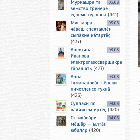
Муркашра та
03.08
земство тренерӗ
ӗҫлеме пуҫланӑ
(441)
Мускавра
03.08
чӑваш спектаклӗн
сыпӑкне кӑтартӗҫ
(437)
Алевтина
03.08
Иванова
электрогазосварщикра
тӑрӑшать
(427)
Анна
03.08
Тумалановӑн кӗнеки
пичетленсе тухнӑ
(426)
Суллахи ял
04.08
вӑййисем иртӗҫ
(420)
Оттикӑвӑри
04.08
мӑшӑр — ылтӑн
юбиляр
(420)