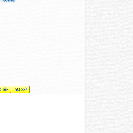
рчӗк
http://