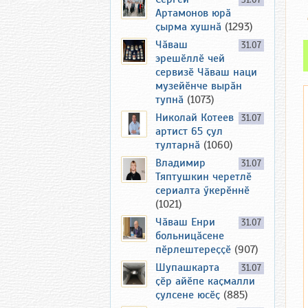
31.07
Артамонов юрӑ
ҫырма хушнӑ
(1293)
Чӑваш
31.07
эрешӗллӗ чей
сервизӗ Чӑваш наци
музейӗнче вырӑн
тупнӑ
(1073)
Николай Котеев
31.07
артист 65 ҫул
тултарнӑ
(1060)
Владимир
31.07
Тяптушкин черетлӗ
сериалта ӳкерӗннӗ
(1021)
Чӑваш Енри
31.07
больницӑсене
пӗрлештереҫҫӗ
(907)
Шупашкарта
31.07
ҫӗр айӗпе каҫмалли
ҫулсене юсӗҫ
(885)