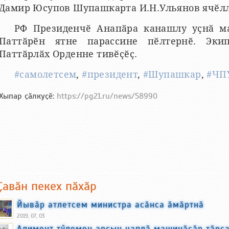
Дамир Юсупов Шупашкарта И.Н.Ульянов ячӗлл
РФ Президенчӗ Анапӑра канашлу уҫнӑ ма
Паттӑрӗн ятне парассине пӗлтернӗ. Эк
Паттӑрлӑх Орденне тивӗҫӗҫ.
#самолетсем
,
#президент
,
#Шупашкар
,
#ЧП
Хыпар ҫӑлкуҫӗ:
https://pg21.ru/news/58990
Ҫавӑн пекех пӑхӑр
Йывӑр атлетсем министра асӑнса ӑмӑртнӑ
2019, 07, 03
Алимент тӳлемен арҫын чаплӑ машинӑсӑр тӑрс