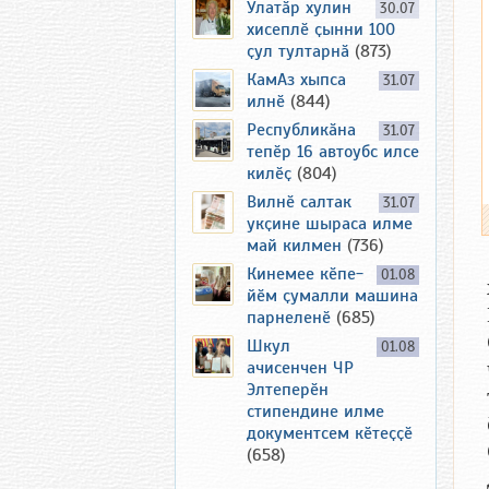
Улатӑр хулин
30.07
хисеплӗ ҫынни 100
ҫул тултарнӑ
(873)
КамАз хыпса
31.07
илнӗ
(844)
Республикӑна
31.07
тепӗр 16 автоубс илсе
килӗҫ
(804)
Вилнӗ салтак
31.07
укҫине шыраса илме
май килмен
(736)
Кинемее кӗпе-
01.08
йӗм ҫумалли машина
парнеленӗ
(685)
Шкул
01.08
ачисенчен ЧР
Элтеперӗн
стипендине илме
документсем кӗтеҫҫӗ
(658)