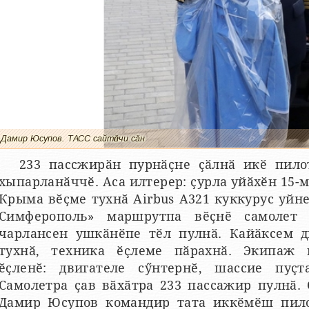
Дамир Юсупов. ТАСС сайтӗнчи сӑн
233 пассжирӑн пурнӑҫне ҫӑлнӑ икӗ пило
хыпарланӑччӗ. Аса илтерер: ҫурла уйӑхӗн 15
Крыма вӗҫме тухнӑ Airbus A321 куккурус уйне
Симферополь» маршрутпа вӗҫнӗ самолет
чарлансен ушкӑнӗпе тӗл пулнӑ. Кайӑксем д
тухнӑ, техника ӗҫлеме пӑрахнӑ. Экипаж 
ӗҫленӗ: двигателе сӳнтернӗ, шассие пуҫ
Самолетра ҫав вӑхӑтра 233 пассажир пулнӑ.
Дамир Юсупов командир тата иккӗмӗш пило