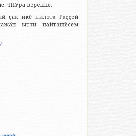
ӗ ЧПУра вӗреннӗ.
й ҫак икӗ пилота Раҫҫей
ипажӑн ытти пайташӗсем
У
а юлнӑ