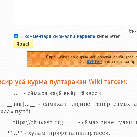
Пурӗ
-
комментари ҫырмалли
йӗркепе
килӗшетӗп
Сирӗн чӑвашла ҫырма май паракан сарӑм (раскл
ӑна
КУНТАН
илме пултаратӑр.
Эсир усӑ курма пултаракан Wiki тэгсем:
__...__ - сӑмаха каҫӑ евӗр тӑвасси.
__aaa|...__ - сӑмахӑн каҫине тепӗр сӑмахпа
«ааа» пулӗ).
__https://chuvash.org|...__ - сӑмах ҫине тулаш
**...** - хулӑм шрифтпа палӑртасси.