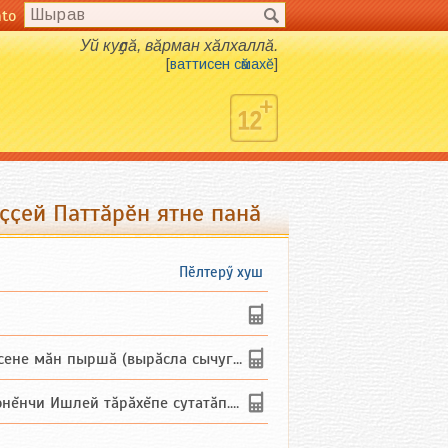
nto
Уй куҫлӑ, вӑрман хӑлхаллӑ.
[
ваттисен сӑмахӗ
]
ҫҫей Паттӑрӗн ятне панӑ
Пӗлтерӳ хуш
не мăн пыршă (вырăсла сычуг) ...
и Ишлей тăрăхĕпе сутатăп. Ха...