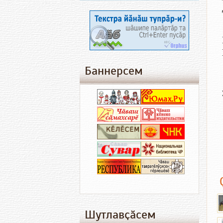
Баннерсем
Шутлавҫӑсем