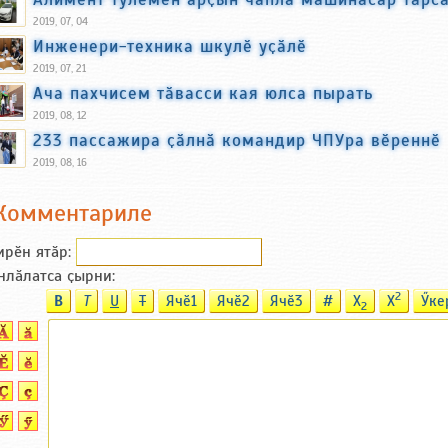
2019, 07, 04
Инженери-техника шкулӗ уҫӑлӗ
2019, 07, 21
Ача пахчисем тӑвасси кая юлса пырать
2019, 08, 12
233 пассажира ҫӑлнӑ командир ЧПУра вӗреннӗ
2019, 08, 16
Комментариле
ирӗн ятӑp:
нлӑлатса ҫырни:
2
B
T
U
T
Ячӗ1
Ячӗ2
Ячӗ3
#
X
X
Ӳке
2