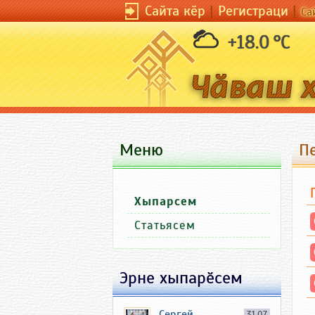
Сайта кӗр
|
Регистраци
|
Са
+18.0 °C
Меню
П
Хыпарсем
Статьясем
Эрне хыпарӗсем
Сергей