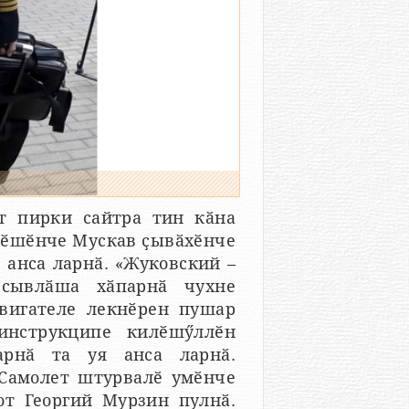
т пирки сайтра тин кӑна
-мӗшӗнче Мускав ҫывӑхӗнче
 анса ларнӑ. «Жуковский –
 сывлӑша хӑпарнӑ чухне
вигателе лекнӗрен пушар
инструкципе килӗшӳллӗн
тарнӑ та уя анса ларнӑ.
 Самолет штурвалӗ умӗнче
т Георгий Мурзин пулнӑ.