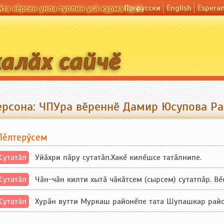
По-русски
English
Espera
йта кӗрсен унпа туллин усӑ курма пулӗ
ерсона: ЧПУра вӗреннӗ Дамир Юсупова Ра
Пӗлтерӳсем
Сутатӑп
Уйăхри пăру сутатăп.Хакĕ килĕшсе татăлнипе.
Сутатӑп
Чăн-чăн килти хытă чăкăтсем (сырсем) сутатпăр. Вĕсе
Сутатӑп
Хурăн вутти Муркаш районĕпе тата Шупашкар районĕнч