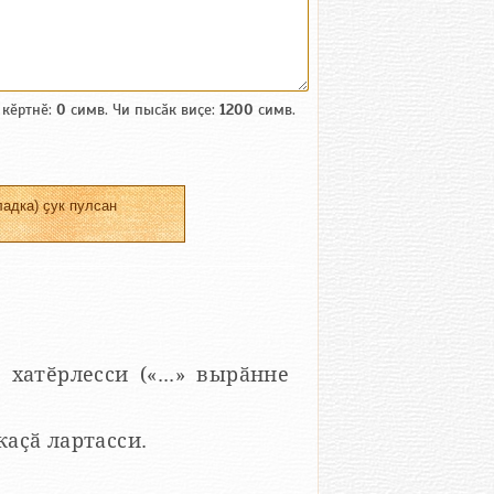
 кӗртнӗ:
0
симв. Чи пысӑк виҫе:
1200
симв.
адка) ҫук пулсан
 хатӗрлесси («...» вырӑнне
 каҫӑ лартасси.