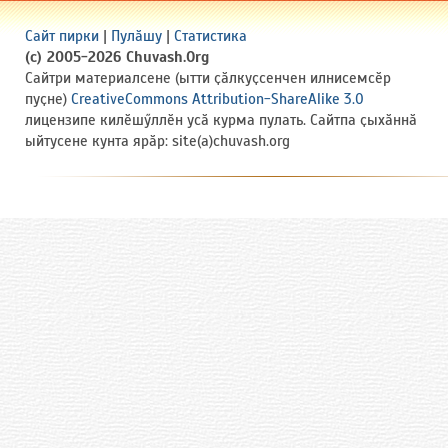
Сайт пирки
|
Пулӑшу
|
Статистика
(c) 2005-2026 Chuvash.Org
Сайтри материалсене (ытти ҫӑлкуҫсенчен илнисемсӗр
пуҫне)
CreativeCommons Attribution-ShareAlike 3.0
лицензипе килӗшӳллӗн усӑ курма пулать. Сайтпа ҫыхӑннӑ
ыйтусене кунта ярӑр: site(a)chuvash.org