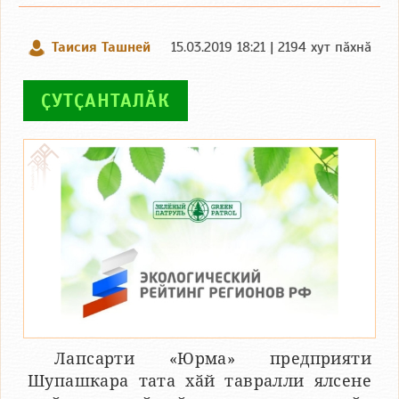
Таисия Ташней
15.03.2019 18:21 | 2194 хут пӑхнӑ
ҪУТҪАНТАЛӐК
Лапсарти «Юрма» предприяти
Шупашкара тата хӑй тавралли ялсене