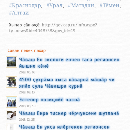
#Краснодар
,
#Урал
,
#Магадан
,
#Тӗмен
,
#Алтай
Хыпар ҫӑлкуҫӗ:
http://gov.cap.ru/Info.aspx?
ty...news&id=4048738&gov_id=49
Ҫавӑн пекех пӑхӑр
Чӑваш Ен экологи енчен таса регионсен
йышне кӗнӗ
2018, 06, 05
4500 ҫухрӑма хыҫа хӑварнӑ мӑшӑр чи
япӑх ҫула Чӑвашра курнӑ
2018, 08, 13
Элтепер позицийӗ чакнӑ
2018, 08, 30
Чӑваш Енре тискер чӗрчунсене шутланӑ
2018, 12, 25
Чӑваш Ен укҫа илӗртекен регионсен