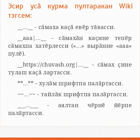
Эсир усӑ курма пултаракан Wiki
тэгсем:
__...__ - сӑмаха каҫӑ евӗр тӑвасси.
__aaa|...__ - сӑмахӑн каҫине тепӗр
сӑмахпа хатӗрлесси («...» вырӑнне «ааа»
пулӗ).
__https://chuvash.org|...__ - сӑмах ҫине
тулаш каҫӑ лартасси.
**...** - хулӑм шрифтпа палӑртасси.
~~...~~ - тайлӑк шрифтпа палӑртасси.
___...___ - аялтан чӗрнӗ йӗрпе
палӑртасси.