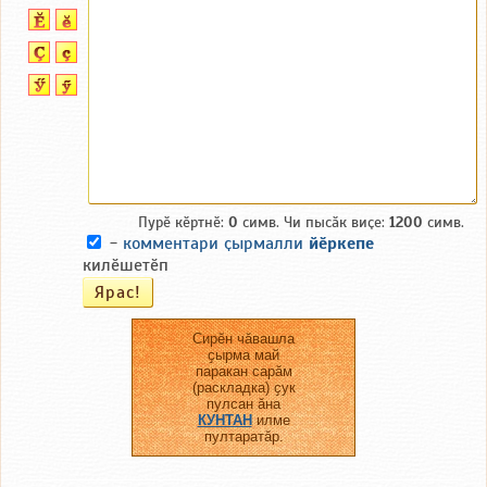
Пурӗ кӗртнӗ:
0
симв. Чи пысӑк виҫе:
1200
симв.
-
комментари ҫырмалли
йӗркепе
килӗшетӗп
Сирӗн чӑвашла
ҫырма май
паракан сарӑм
(раскладка) ҫук
пулсан ӑна
КУНТАН
илме
пултаратӑр.