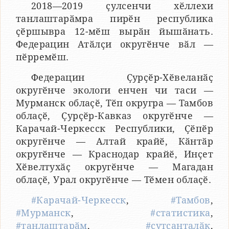
2018—2019 ҫулсенчи хӗллехи
танлаштарӑмра пирӗн республика
ҫӗршывра 12-мӗш вырӑн йышӑнать.
Федерацин Атӑлҫи округӗнче вӑл —
пӗрремӗш.
Федерацин Ҫурҫӗр-Хӗвеланӑҫ
округӗнче экологи енчен чи таси —
Мурманск облаҫӗ, Тӗп округра — Тамбов
облаҫӗ, Ҫурҫӗр-Кавказ округӗнче —
Карачай-Черкесск Республики, Ҫӗпӗр
округӗнче — Алтай крайӗ, Кӑнтӑр
округӗнче — Краснодар крайӗ, Инҫет
Хӗвелтухӑҫ округӗнче — Магадан
облаҫӗ, Урал округӗнче — Тӗмен облаҫӗ.
#Карачай-Черкесск
,
#Тамбов
,
#Мурманск
,
#статистика
,
#танлаштарӑм
,
#ҫутҫанталӑк
,