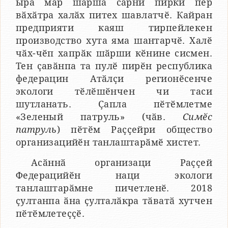
ырӑ мар шӑршӑ сарни пирки пӗр
вӑхӑтра халӑх питех шавлатчӗ. Кайран
предприяти каяш тирпейлекен
производство хута яма шантарчӗ. Халӗ
чӑх-чӗп хапрӑк шӑрши кӗнине сисмен.
Тен ҫавӑнпа та пулӗ пирӗн республика
федерацин Атӑлҫи регионӗсенче
экологи тӗлӗшӗнчен чи таси
шутланать. Ҫапла пӗтӗмлетме
«Зеленый патруль» (чӑв.
Симӗс
патруль
) пӗтӗм Раҫҫейри общество
организацийӗн танлаштарӑмӗ хистет.
Асӑннӑ организаци Раҫҫей
Федерацийӗн наци экологи
танлаштарӑмне пичетленӗ. 2018
ҫултанпа ӑна ҫулталӑкра тӑватӑ хутчен
пӗтӗмлетеҫҫӗ.