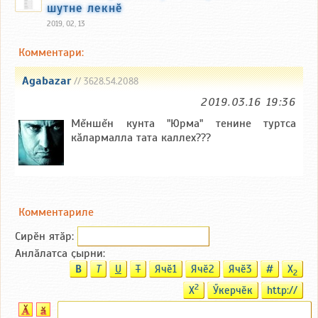
шутне лекнӗ
2019, 02, 13
Комментари:
Agabazar
// 3628.54.2088
2019.03.16 19:36
Мĕншĕн кунта "Юрма" тенине туртса
кăлармалла тата каллех???
Комментариле
Сирӗн ятӑp:
Анлӑлатса ҫырни:
B
T
U
T
Ячӗ1
Ячӗ2
Ячӗ3
#
X
2
2
X
Ӳкерчӗк
http://