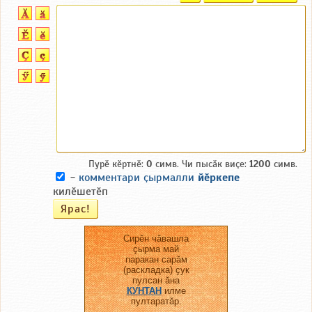
Пурӗ кӗртнӗ:
0
симв. Чи пысӑк виҫе:
1200
симв.
-
комментари ҫырмалли
йӗркепе
килӗшетӗп
Сирӗн чӑвашла
ҫырма май
паракан сарӑм
(раскладка) ҫук
пулсан ӑна
КУНТАН
илме
пултаратӑр.