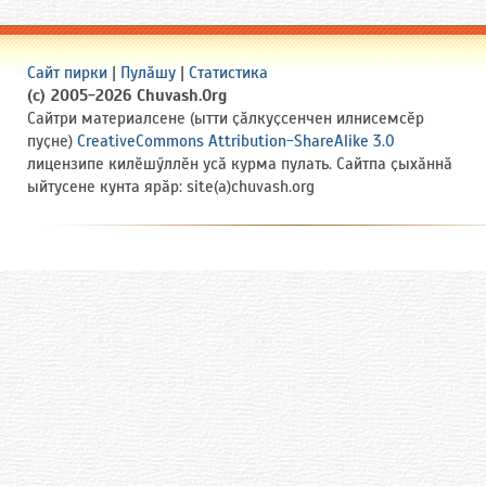
Сайт пирки
|
Пулӑшу
|
Статистика
(c) 2005-2026 Chuvash.Org
Сайтри материалсене (ытти ҫӑлкуҫсенчен илнисемсӗр
пуҫне)
CreativeCommons Attribution-ShareAlike 3.0
лицензипе килӗшӳллӗн усӑ курма пулать. Сайтпа ҫыхӑннӑ
ыйтусене кунта ярӑр: site(a)chuvash.org