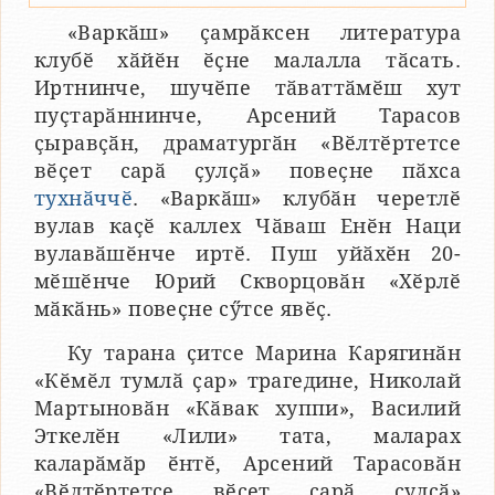
«Варкӑш» ҫамрӑксен литература
клубӗ хӑйӗн ӗҫне малалла тӑсать.
Иртнинче, шучӗпе тӑваттӑмӗш хут
пуҫтарӑннинче, Арсений Тарасов
ҫыравҫӑн, драматургӑн «Вӗлтӗртетсе
вӗҫет сарӑ ҫулҫӑ» повеҫне пӑхса
тухнӑччӗ
. «Варкӑш» клубӑн черетлӗ
вулав каҫӗ каллех Чӑваш Енӗн Наци
вулавӑшӗнче иртӗ. Пуш уйӑхӗн 20-
мӗшӗнче Юрий Скворцовӑн «Хӗрлӗ
мӑкӑнь» повеҫне сӳтсе явӗҫ.
Ку тарана ҫитсе Марина Карягинӑн
«Кӗмӗл тумлӑ ҫар» трагедине, Николай
Мартыновӑн «Кӑвак хуппи», Василий
Эткелӗн «Лили» тата, маларах
каларӑмӑр ӗнтӗ, Арсений Тарасовӑн
«Вӗлтӗртетсе вӗҫет сарӑ ҫулҫӑ»