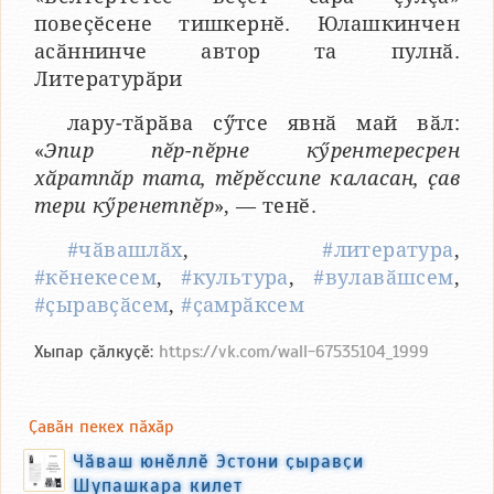
повеҫӗсене тишкернӗ. Юлашкинчен
асӑннинче автор та пулнӑ.
Литературӑри
лару-тӑрӑва сӳтсе явнӑ май вӑл:
«
Эпир пӗр-пӗрне кӳрентересрен
хӑратпӑр тата, тӗрӗссипе каласан, ҫав
тери кӳренетпӗр
», — тенӗ.
#чӑвашлӑх
,
#литература
,
#кӗнекесем
,
#культура
,
#вулавӑшсем
,
#ҫыравҫӑсем
,
#ҫамрӑксем
Хыпар ҫӑлкуҫӗ:
https://vk.com/wall-67535104_1999
Ҫавӑн пекех пӑхӑр
Чӑваш юнӗллӗ Эстони ҫыравҫи
Шупашкара килет