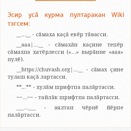
Эсир усӑ курма пултаракан Wiki
тэгсем:
__...__ - сӑмаха каҫӑ евӗр тӑвасси.
__aaa|...__ - сӑмахӑн каҫине тепӗр
сӑмахпа хатӗрлесси («...» вырӑнне «ааа»
пулӗ).
__https://chuvash.org|...__ - сӑмах ҫине
тулаш каҫӑ лартасси.
**...** - хулӑм шрифтпа палӑртасси.
~~...~~ - тайлӑк шрифтпа палӑртасси.
___...___ - аялтан чӗрнӗ йӗрпе
палӑртасси.