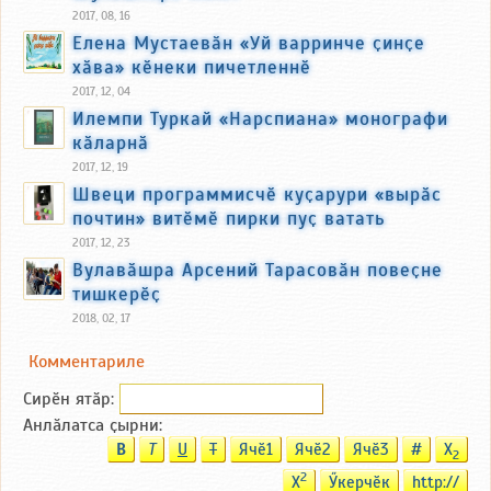
2017, 08, 16
Елена Мустаевӑн «Уй варринче ҫинҫе
хӑва» кӗнеки пичетленнӗ
2017, 12, 04
Илемпи Туркай «Нарспиана» монографи
кӑларнӑ
2017, 12, 19
Швеци программисчӗ куҫарури «вырӑс
почтин» витӗмӗ пирки пуҫ ватать
2017, 12, 23
Вулавӑшра Арсений Тарасовӑн повеҫне
тишкерӗҫ
2018, 02, 17
Комментариле
Сирӗн ятӑp:
Анлӑлатса ҫырни:
B
T
U
T
Ячӗ1
Ячӗ2
Ячӗ3
#
X
2
2
X
Ӳкерчӗк
http://