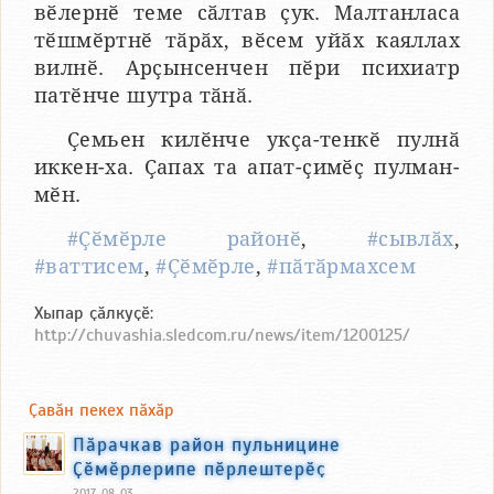
вӗлернӗ теме сӑлтав ҫук. Малтанласа
тӗшмӗртнӗ тӑрӑх, вӗсем уйӑх каяллах
вилнӗ. Арҫынсенчен пӗри психиатр
патӗнче шутра тӑнӑ.
Ҫемьен килӗнче укҫа-тенкӗ пулнӑ
иккен-ха. Ҫапах та апат-ҫимӗҫ пулман-
мӗн.
#Ҫӗмӗрле районӗ
,
#сывлӑх
,
#ваттисем
,
#Ҫӗмӗрле
,
#пӑтӑрмахсем
Хыпар ҫӑлкуҫӗ:
http://chuvashia.sledcom.ru/news/item/1200125/
Ҫавӑн пекех пӑхӑр
Пӑрачкав район пульницине
Ҫӗмӗрлерипе пӗрлештерӗҫ
2017, 08, 03