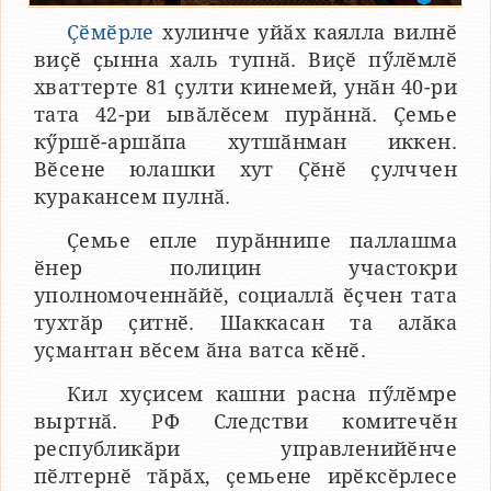
Ҫӗмӗрле
хулинче уйӑх каялла вилнӗ
виҫӗ ҫынна халь тупнӑ. Виҫӗ пӳлӗмлӗ
хваттерте 81 ҫулти кинемей, унӑн 40-ри
тата 42-ри ывӑлӗсем пурӑннӑ. Ҫемье
кӳршӗ-аршӑпа хутшӑнман иккен.
Вӗсене юлашки хут Ҫӗнӗ ҫулччен
куракансем пулнӑ.
Ҫемье епле пурӑннипе паллашма
ӗнер полицин участокри
уполномоченнӑйӗ, социаллӑ ӗҫчен тата
тухтӑр ҫитнӗ. Шаккасан та алӑка
уҫмантан вӗсем ӑна ватса кӗнӗ.
Кил хуҫисем кашни расна пӳлӗмре
выртнӑ. РФ Следстви комитечӗн
республикӑри управленийӗнче
пӗлтернӗ тӑрӑх, ҫемьене ирӗксӗрлесе