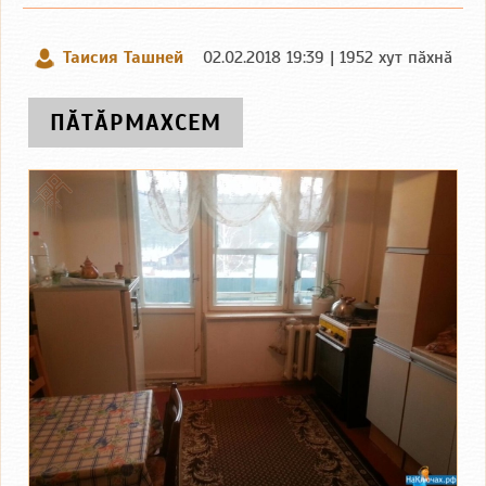
Таисия Ташней
02.02.2018 19:39 | 1952 хут пӑхнӑ
ПӐТӐРМАХСЕМ