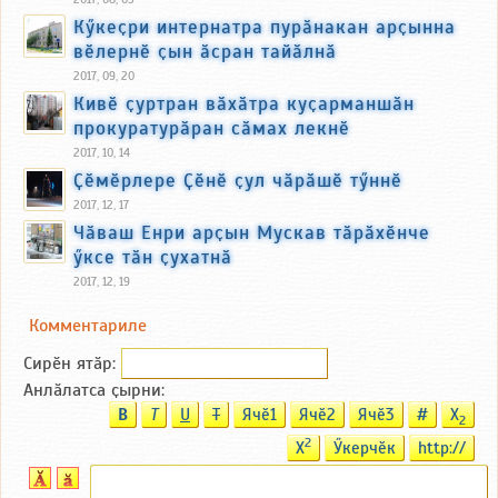
Кӳкеҫри интернатра пурӑнакан арҫынна
вӗлернӗ ҫын ӑсран тайӑлнӑ
2017, 09, 20
Кивӗ ҫуртран вӑхӑтра куҫарманшӑн
прокуратурӑран сӑмах лекнӗ
2017, 10, 14
Ҫӗмӗрлере Ҫӗнӗ ҫул чӑрӑшӗ тӳннӗ
2017, 12, 17
Чӑваш Енри арҫын Мускав тӑрӑхӗнче
ӳксе тӑн ҫухатнӑ
2017, 12, 19
Комментариле
Сирӗн ятӑp:
Анлӑлатса ҫырни:
B
T
U
T
Ячӗ1
Ячӗ2
Ячӗ3
#
X
2
2
X
Ӳкерчӗк
http://