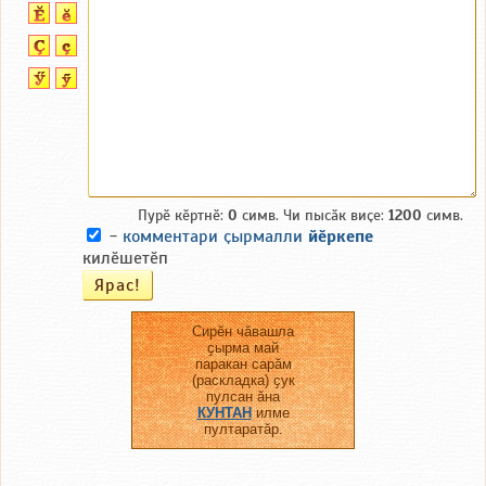
Пурӗ кӗртнӗ:
0
симв. Чи пысӑк виҫе:
1200
симв.
-
комментари ҫырмалли
йӗркепе
килӗшетӗп
Сирӗн чӑвашла
ҫырма май
паракан сарӑм
(раскладка) ҫук
пулсан ӑна
КУНТАН
илме
пултаратӑр.