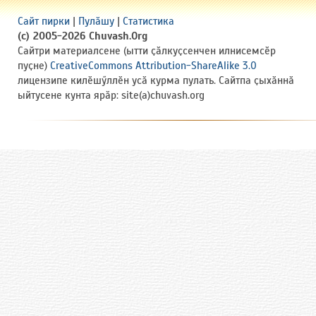
Сайт пирки
|
Пулӑшу
|
Статистика
(c) 2005-2026 Chuvash.Org
Сайтри материалсене (ытти ҫӑлкуҫсенчен илнисемсӗр
пуҫне)
CreativeCommons Attribution-ShareAlike 3.0
лицензипе килӗшӳллӗн усӑ курма пулать. Сайтпа ҫыхӑннӑ
ыйтусене кунта ярӑр: site(a)chuvash.org