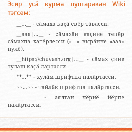
Эсир усӑ курма пултаракан Wiki
тэгсем:
__...__ - сӑмаха каҫӑ евӗр тӑвасси.
__aaa|...__ - сӑмахӑн каҫине тепӗр
сӑмахпа хатӗрлесси («...» вырӑнне «ааа»
пулӗ).
__https://chuvash.org|...__ - сӑмах ҫине
тулаш каҫӑ лартасси.
**...** - хулӑм шрифтпа палӑртасси.
~~...~~ - тайлӑк шрифтпа палӑртасси.
___...___ - аялтан чӗрнӗ йӗрпе
палӑртасси.