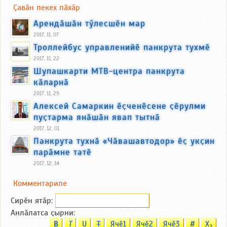
Ҫавӑн пекех пӑхӑр
Арендӑшӑн тӳлесшӗн мар
2017, 11, 07
Троллейбус управленийӗ панкрута тухмӗ
2017, 11, 22
Шупашкарти МТВ-центра панкрута
кӑларнӑ
2017, 11, 29
Алексей Самаркин ӗҫченӗсене ҫӗрулми
пуҫтарма янӑшӑн явап тытнӑ
2017, 12, 01
Панкрута тухнӑ «Чӑвашавтодор» ӗҫ укҫин
парӑмне татӗ
2017, 12, 14
Комментариле
Сирӗн ятӑp:
Анлӑлатса ҫырни:
B
T
U
T
Ячӗ1
Ячӗ2
Ячӗ3
#
X
2