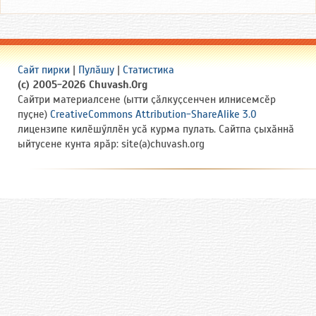
Сайт пирки
|
Пулӑшу
|
Статистика
(c) 2005-2026 Chuvash.Org
Сайтри материалсене (ытти ҫӑлкуҫсенчен илнисемсӗр
пуҫне)
CreativeCommons Attribution-ShareAlike 3.0
лицензипе килӗшӳллӗн усӑ курма пулать. Сайтпа ҫыхӑннӑ
ыйтусене кунта ярӑр: site(a)chuvash.org