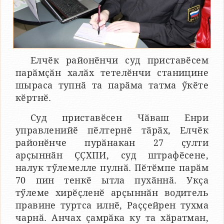
Елчӗк районӗнчи суд приставӗсем
парӑмҫӑн халӑх тетелӗнчи станицине
шыраса тупнӑ та парӑма татма ӳкӗте
кӗртнӗ.
Суд приставӗсен Чӑваш Енри
управленийӗ пӗлтернӗ тӑрӑх, Елчӗк
районӗнче пурӑнакан 27 ҫулти
арҫыннӑн ҪҪХПИ, суд штрафӗсене,
налук тӳлемелле пулнӑ. Пӗтӗмпе парӑм
70 пин тенкӗ ытла пухӑннӑ. Укҫа
тӳлеме хирӗҫленӗ арҫыннӑн водитель
правине туртса илнӗ, Раҫҫейрен тухма
чарнӑ. Анчах ҫамрӑка ку та хӑратман,