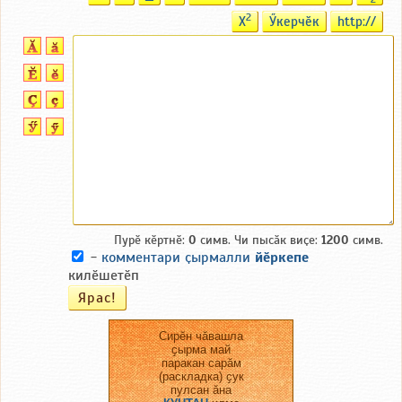
2
X
Ӳкерчӗк
http://
Пурӗ кӗртнӗ:
0
симв. Чи пысӑк виҫе:
1200
симв.
-
комментари ҫырмалли
йӗркепе
килӗшетӗп
Сирӗн чӑвашла
ҫырма май
паракан сарӑм
(раскладка) ҫук
пулсан ӑна