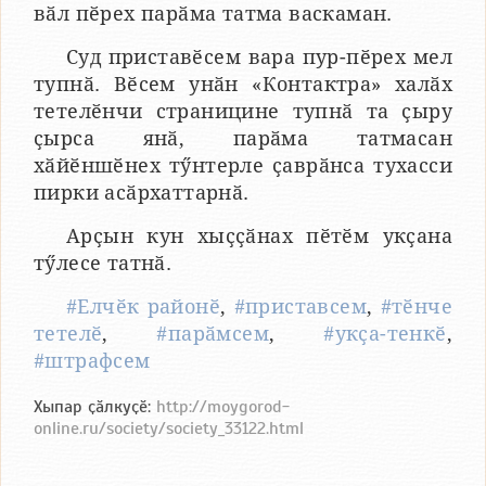
вӑл пӗрех парӑма татма васкаман.
Суд приставӗсем вара пур-пӗрех мел
тупнӑ. Вӗсем унӑн «Контактра» халӑх
тетелӗнчи страницине тупнӑ та ҫыру
ҫырса янӑ, парӑма татмасан
хӑйӗншӗнех тӳнтерле ҫаврӑнса тухасси
пирки асӑрхаттарнӑ.
Арҫын кун хыҫҫӑнах пӗтӗм укҫана
тӳлесе татнӑ.
#Елчӗк районӗ
,
#приставсем
,
#тӗнче
тетелӗ
,
#парӑмсем
,
#укҫа-тенкӗ
,
#штрафсем
Хыпар ҫӑлкуҫӗ:
http://moygorod-
online.ru/society/society_33122.html