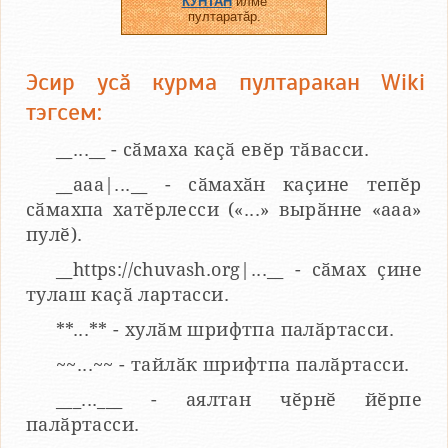
КУНТАН
илме
пултаратӑр.
Эсир усӑ курма пултаракан Wiki
тэгсем:
__...__ - сӑмаха каҫӑ евӗр тӑвасси.
__aaa|...__ - сӑмахӑн каҫине тепӗр
сӑмахпа хатӗрлесси («...» вырӑнне «ааа»
пулӗ).
__https://chuvash.org|...__ - сӑмах ҫине
тулаш каҫӑ лартасси.
**...** - хулӑм шрифтпа палӑртасси.
~~...~~ - тайлӑк шрифтпа палӑртасси.
___...___ - аялтан чӗрнӗ йӗрпе
палӑртасси.