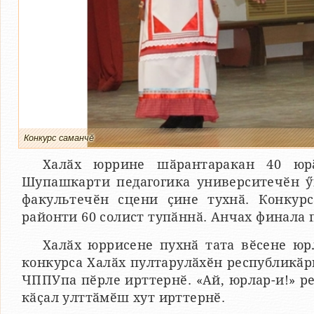
Конкурс саманчӗ
Халӑх юррине шӑрантаракан 40 юр
Шупашкарти педагогика университечӗн ӳ
факультечӗн сцени ҫине тухнӑ. Конкур
районти 60 солист тупӑннӑ. Анчах финала 
Халӑх юррисене пухнӑ тата вӗсене юр
конкурса Халӑх пултарулӑхӗн республикӑр
ЧППУпа пӗрле ирттернӗ. «Ай, юрлар-и!» 
кӑҫал улттӑмӗш хут ирттернӗ.