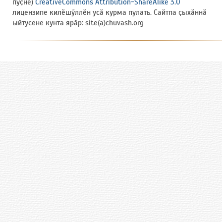
пуҫне)
CreativeCommons Attribution-ShareAlike 3.0
лицензипе килӗшӳллӗн усӑ курма пулать. Сайтпа ҫыхӑннӑ
ыйтусене кунта ярӑр: site(a)chuvash.org