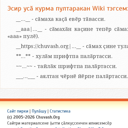
Эсир усӑ курма пултаракан Wiki тэгсем
__...__ - сӑмаха каҫӑ евӗр тӑвасси.
__aaa|...__ - сӑмахӑн каҫине тепӗр сӑма
«ааа» пулӗ).
__https://chuvash.org|...__ - сӑмах ҫине т
**...** - хулӑм шрифтпа палӑртасси.
~~...~~ - тайлӑк шрифтпа палӑртасси.
___...___ - аялтан чӗрнӗ йӗрпе палӑртасси
Сайт пирки
|
Пулӑшу
|
Статистика
(c) 2005-2026 Chuvash.Org
Сайтри материалсене (ытти ҫӑлкуҫсенчен илнисемсӗр