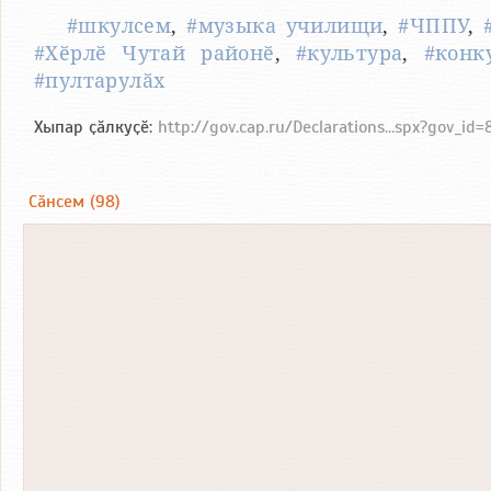
#шкулсем
,
#музыка училищи
,
#ЧППУ
,
#Хӗрлӗ Чутай районӗ
,
#культура
,
#конк
#пултарулӑх
Хыпар ҫӑлкуҫӗ:
http://gov.cap.ru/Declarations...spx?gov_i
Сӑнсем (98)