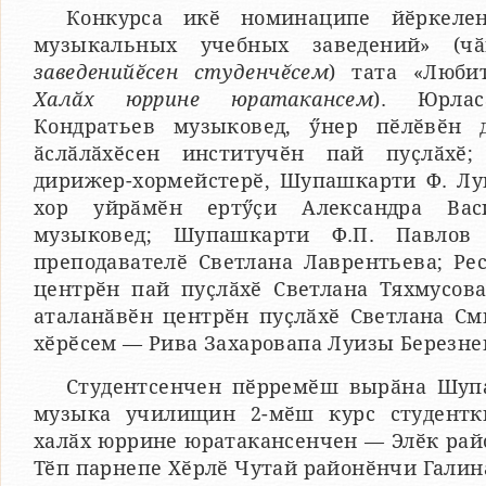
Конкурса икӗ номинаципе йӗркелен
музыкальных учебных заведений» (ч
заведенийӗсен студенчӗсем
) тата «Люби
Халӑх юррине юратакансем
). Юрлас
Кондратьев музыковед, ӳнер пӗлӗвӗн 
ӑслӑлӑхӗсен институчӗн пай пуҫлӑхӗ;
дирижер-хормейстерӗ, Шупашкарти Ф. Лу
хор уйрӑмӗн ертӳҫи Александра Вас
музыковед; Шупашкарти Ф.П. Павлов
преподавателӗ Светлана Лаврентьева; Ре
центрӗн пай пуҫлӑхӗ Светлана Тяхмусова
аталанӑвӗн центрӗн пуҫлӑхӗ Светлана См
хӗрӗсем — Рива Захаровапа Луизы Березне
Студентсенчен пӗрремӗш вырӑна Шуп
музыка училищин 2-мӗш курс студентк
халӑх юррине юратакансенчен — Элӗк рай
Тӗп парнепе Хӗрлӗ Чутай районӗнчи Галин