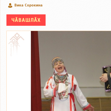
Вика Сорокина
ЧӐВАШЛӐХ