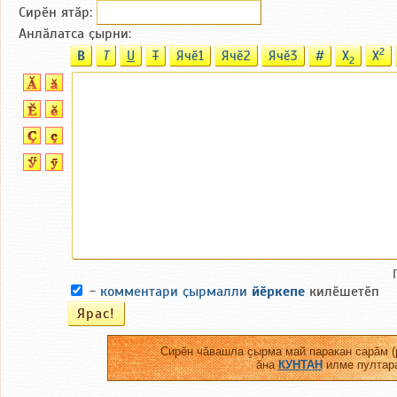
Сирӗн ятӑp:
Анлӑлатса ҫырни:
2
B
T
U
T
Ячӗ1
Ячӗ2
Ячӗ3
#
X
X
2
-
комментари ҫырмалли
йӗркепе
килӗшетӗп
Сирӗн чӑвашла ҫырма май паракан сарӑм (
ӑна
КУНТАН
илме пултара