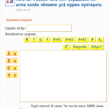
ытла халӑх чӗлхипе усӑ курма пултарать
2026, 04, 29
Комментариле
Сирӗн ятӑp:
Анлӑлатса ҫырни:
B
T
U
T
Ячӗ1
Ячӗ2
Ячӗ3
#
X
2
2
X
Ӳкерчӗк
http://
Пурӗ кӗртнӗ:
0
симв. Чи пысӑк виҫе:
1200
симв.