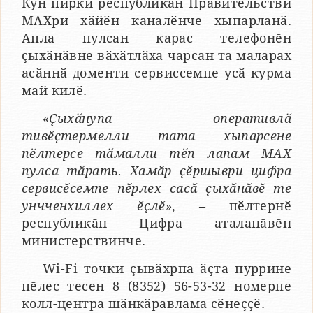
Кун пирки республикӑн Правительстви
МАХри хӑйӗн каналӗнче хыпарланӑ.
Апла пулсан карас телефонӗн
ҫыхӑнӑвне вӑхӑтлӑха чарсан та маларах
асӑннӑ доменти сервиссемпе усӑ курма
май килӗ.
«
Ҫыхӑнупа оперативлӑ
тивӗҫтермелли тата хыпарсене
пӗлтерсе тӑмалли тӗп лапам МАХ
пулса тӑрать. Хамӑр ҫӗршыври цифра
сервисӗсемпе пӗрлех сасӑ ҫыхӑнӑвӗ те
унчченхиллех ӗҫлӗ
», – пӗлтернӗ
республикӑн Цифра аталанӑвӗн
министерствинче.
Wi-Fi точки ҫывӑхрпа ӑҫта пуррине
пӗлес тесен 8 (8352) 56-53-32 номерпе
колл-центра шӑнкӑравлама сӗнеҫҫӗ.