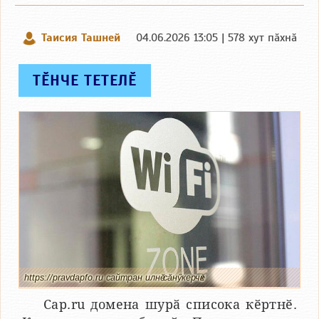
Таисия Ташней
04.06.2026 13:05 | 578 хут пӑхнӑ
ТӖНЧЕ ТЕТЕЛӖ
https://pravdapfo.ru сайтран илнӗ сӑнӳкерчӗк
Cap.ru домена шурӑ списока кӗртнӗ.