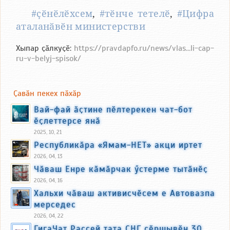
#ҫӗнӗлӗхсем
,
#тӗнче тетелӗ
,
#Цифра
аталанӑвӗн министерстви
Хыпар ҫӑлкуҫӗ:
https://pravdapfo.ru/news/vlas...li-cap-
ru-v-belyj-spisok/
Ҫавӑн пекех пӑхӑр
Вай-фай ӑҫтине пӗлтерекен чат-бот
ӗҫлеттерсе янӑ
2025, 10, 21
Республикӑра «Ямам-НЕТ» акци иртет
2026, 04, 13
Чӑваш Енре кӑмӑрчак ӳстерме тытӑнӗҫ
2026, 04, 16
Хальхи чӑваш активисчӗсем е Автовазпа
мерседес
2026, 04, 22
ГигаЧат Раҫҫей тата СНГ ҫӗршывӗн 30