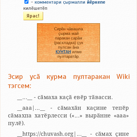
-
комментари ҫырмалли
йӗркепе
килӗшетӗп
Сирӗн чӑвашла
ҫырма май
паракан сарӑм
(раскладка) ҫук
пулсан ӑна
КУНТАН
илме
пултаратӑр.
Эсир усӑ курма пултаракан Wiki
тэгсем:
__...__ - сӑмаха каҫӑ евӗр тӑвасси.
__aaa|...__ - сӑмахӑн каҫине тепӗр
сӑмахпа хатӗрлесси («...» вырӑнне «ааа»
пулӗ).
__https://chuvash.org|...__ - сӑмах ҫине