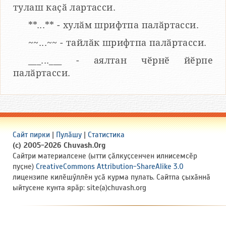
тулаш каҫӑ лартасси.
**...** - хулӑм шрифтпа палӑртасси.
~~...~~ - тайлӑк шрифтпа палӑртасси.
___...___ - аялтан чӗрнӗ йӗрпе
палӑртасси.
Сайт пирки
|
Пулӑшу
|
Статистика
(c) 2005-2026 Chuvash.Org
Сайтри материалсене (ытти ҫӑлкуҫсенчен илнисемсӗр
пуҫне)
CreativeCommons Attribution-ShareAlike 3.0
лицензипе килӗшӳллӗн усӑ курма пулать. Сайтпа ҫыхӑннӑ
ыйтусене кунта ярӑр: site(a)chuvash.org