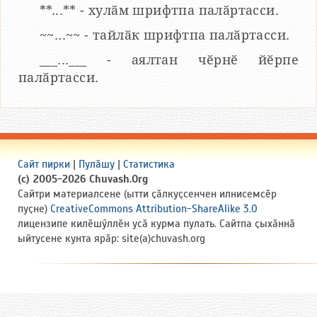
**...** - хулӑм шрифтпа палӑртасси.
~~...~~ - тайлӑк шрифтпа палӑртасси.
___...___ - аялтан чӗрнӗ йӗрпе
палӑртасси.
Сайт пирки
|
Пулӑшу
|
Статистика
(c) 2005-2026 Chuvash.Org
Сайтри материалсене (ытти ҫӑлкуҫсенчен илнисемсӗр
пуҫне)
CreativeCommons Attribution-ShareAlike 3.0
лицензипе килӗшӳллӗн усӑ курма пулать. Сайтпа ҫыхӑннӑ
ыйтусене кунта ярӑр: site(a)chuvash.org