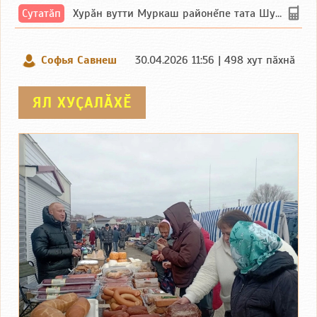
Сутатӑп
Хурăн вутти Муркаш районĕпе тата Шупашкар районĕнчи Ишлей тăрăхĕпе сутатăп. Ха...
Софья Савнеш
30.04.2026 11:56 | 498 хут пӑхнӑ
ЯЛ ХУҪАЛӐХӖ