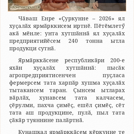
«Контактри» сӑн
Чӑваш Енре «Ҫуркунне – 2026» ял
хуҫалӑх ярмӑрккисем иртнӗ. Пӗтӗмлетӳ
акӑ мӗнле: унта хутшӑннӑ ял хуҫалӑх
предприятийӗсем 240 тонна ытла
продукци сутнӑ.
Ярмӑрккӑсене республикӑри 200-е
яхӑн хуҫалӑх хутшӑннӑ: пысӑк
агропредприятисенчен пуҫласа
фермерсем тата харпӑр хушма хуҫалӑх
тытакансем таран. Ҫынсем ытларах
вӑрлӑх, хунавсем тата калчасем,
ҫӗрулми, пахча ҫимӗҫ, ешӗл ҫимӗҫ, сӗт
тата аш продукцине, пулӑ, пыл тата
ҫӑкӑр туяннине палӑртнӑ.
Кунашкал ярмӑрккӑсем кӗркунне те