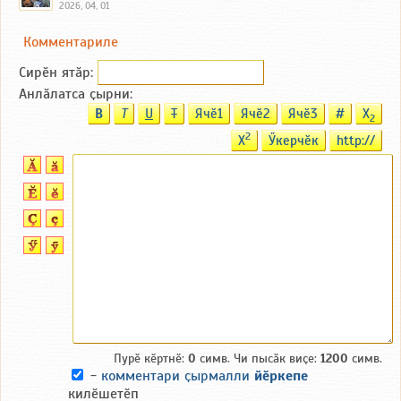
2026, 04, 01
Комментариле
Сирӗн ятӑp:
Анлӑлатса ҫырни:
B
T
U
T
Ячӗ1
Ячӗ2
Ячӗ3
#
X
2
2
X
Ӳкерчӗк
http://
Пурӗ кӗртнӗ:
0
симв. Чи пысӑк виҫе:
1200
симв.
-
комментари ҫырмалли
йӗркепе
килӗшетӗп