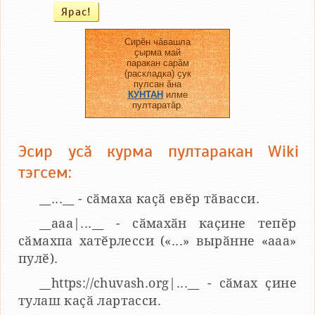
Сирӗн чӑвашла
ҫырма май
паракан сарӑм
(раскладка) ҫук
пулсан ӑна
КУНТАН
илме
пултаратӑр.
Эсир усӑ курма пултаракан Wiki
тэгсем:
__...__ - сӑмаха каҫӑ евӗр тӑвасси.
__aaa|...__ - сӑмахӑн каҫине тепӗр
сӑмахпа хатӗрлесси («...» вырӑнне «ааа»
пулӗ).
__https://chuvash.org|...__ - сӑмах ҫине
тулаш каҫӑ лартасси.