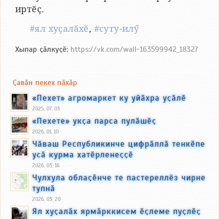
иртӗҫ.
#ял хуҫалӑхӗ
,
#суту-илӳ
Хыпар ҫӑлкуҫӗ:
https://vk.com/wall-163599942_18327
Ҫавӑн пекех пӑхӑр
«Пехет» агромаркет ку уйӑхра уҫӑлӗ
2025, 07, 03
«Пехете» укҫа парса пулӑшӗҫ
2026, 01, 10
Чӑваш Республикинче цифрӑллӑ тенкӗпе
усӑ курма хатӗрленеҫҫӗ
2026, 03, 16
Чулхула облаҫӗнче те пастереллёз чирне
тупнӑ
2026, 03, 20
Ял хуҫалӑх ярмӑрккисем ӗҫлеме пуҫлӗҫ