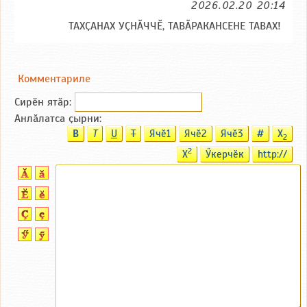
2026.02.20 20:14
ТАХҪАНАХ УҪНӐЧЧӖ, ТАВӐРАКАНСЕНЕ ТАВАХ!
Комментариле
Сирӗн ятӑp:
Анлӑлатса ҫырни:
B
T
U
T
Ячӗ1
Ячӗ2
Ячӗ3
#
X
2
2
X
Ӳкерчӗк
http://