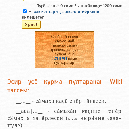
Пурӗ кӗртнӗ:
0
симв. Чи пысӑк виҫе:
1200
симв.
-
комментари ҫырмалли
йӗркепе
килӗшетӗп
Сирӗн чӑвашла
ҫырма май
паракан сарӑм
(раскладка) ҫук
пулсан ӑна
КУНТАН
илме
пултаратӑр.
Эсир усӑ курма пултаракан Wiki
тэгсем:
__...__ - сӑмаха каҫӑ евӗр тӑвасси.
__aaa|...__ - сӑмахӑн каҫине тепӗр
сӑмахпа хатӗрлесси («...» вырӑнне «ааа»
пулӗ).