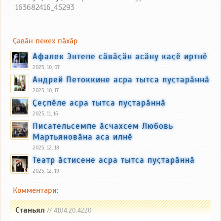
163682416_45293
Ҫавӑн пекех пӑхӑр
Афалек Энтепе сӑвӑҫӑн асӑну каҫӗ иртнӗ
2025, 10, 07
Андрей Петоккине асра тытса пуҫтарӑннӑ
2025, 10, 17
Ҫеҫпӗле асра тытса пуҫтарӑннӑ
2025, 11, 16
Писательсемпе ӑсчахсем Любовь
Мартьяновӑна аса илнӗ
2025, 12, 18
Театр ӑстисене асра тытса пуҫтарӑннӑ
2025, 12, 19
Комментари:
Станьял
// 4104.20.4220