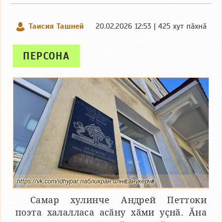
Таисия Ташней
20.02.2026 12:53 | 425 хут пӑхнӑ
ПЕРСОНА
https://vk.com/idhypar пабликран илнӗ сӑнӳкерчӗк
Самар хулинче Андрей Петтоки
поэта халалласа асӑну хӑми уҫнӑ. Ӑна