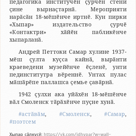
педагогика институчӗн ҫурчӗн стени
ҫине вырнаҫтарнӑ. Мероприяти
нарӑсӑн 18-мӗшӗнче иртнӗ. Кун пирки
«Хыпар» издательство ҫурчӗ
«Контактри» хӑйӗн пабликӗнче
хыпарланӑ.
Андрей Петтоки Самар хулине 1937-
мӗш ҫулта куҫса кайнӑ, вырӑнти
краеведени музейӗнче ӗҫленӗ, унти
пединститутра вӗреннӗ. Унтах пулас
мӑшӑрӗпе паллашса ҫемье ҫавӑрнӑ.
1942 ҫулхи ака уйӑхӗн 18-мӗшӗнче
вӑл Смоленск тӑрӑхӗнче пуҫне хунӑ.
#астӑвӑм
,
#Смоленск
,
#Самар
,
#поэтсем
Хыпар ҫӑлкуҫӗ:
https://vk.com/idhypar?w=wall-