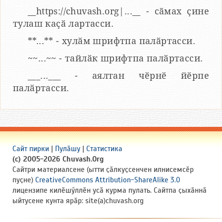
__https://chuvash.org|...__ - сӑмах ҫине
тулаш каҫӑ лартасси.
**...** - хулӑм шрифтпа палӑртасси.
~~...~~ - тайлӑк шрифтпа палӑртасси.
___...___ - аялтан чӗрнӗ йӗрпе
палӑртасси.
Сайт пирки
|
Пулӑшу
|
Статистика
(c) 2005-2026 Chuvash.Org
Сайтри материалсене (ытти ҫӑлкуҫсенчен илнисемсӗр
пуҫне)
CreativeCommons Attribution-ShareAlike 3.0
лицензипе килӗшӳллӗн усӑ курма пулать. Сайтпа ҫыхӑннӑ
ыйтусене кунта ярӑр: site(a)chuvash.org