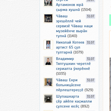
31.07
Артамонов юрӑ
ҫырма хушнӑ
(1304)
Чӑваш
31.07
эрешӗллӗ чей
сервизӗ Чӑваш наци
музейӗнче вырӑн
тупнӑ
(1140)
Николай Котеев
31.07
артист 65 ҫул
тултарнӑ
(1079)
Владимир
31.07
Тяптушкин черетлӗ
сериалта ӳкерӗннӗ
(1035)
Чӑваш Енри
31.07
больницӑсене
пӗрлештереҫҫӗ
(929)
Шупашкарта
31.07
ҫӗр айӗпе каҫмалли
ҫулсене юсӗҫ
(892)