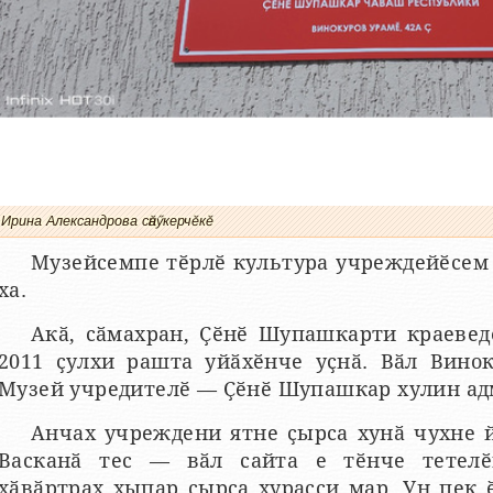
Ирина Александрова сӑнӳкерчӗкӗ
Музейсемпе тӗрлӗ культура учреждейӗсем 
ха.
Акӑ, сӑмахран, Ҫӗнӗ Шупашкарти краевед
2011 ҫулхи рашта уйӑхӗнче уҫнӑ. Вӑл Вино
Музей учредителӗ — Ҫӗнӗ Шупашкар хулин ад
Анчах учреждени ятне ҫырса хунӑ чухне й
Васканӑ тес — вӑл сайта е тӗнче тетелӗ
хӑвӑртрах хыпар ҫырса хурасси мар. Ун пек 