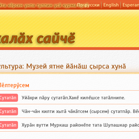
По-русски
English
Espera
йта кӗрсен унпа туллин усӑ курма пулӗ
ультура: Музей ятне йӑнӑш ҫырса хунӑ
Пӗлтерӳсем
Сутатӑп
Уйăхри пăру сутатăп.Хакĕ килĕшсе татăлнипе.
Сутатӑп
Чăн-чăн килти хытă чăкăтсем (сырсем) сутатпăр. Вĕсе
Сутатӑп
Хурăн вутти Муркаш районĕпе тата Шупашкар районĕнч