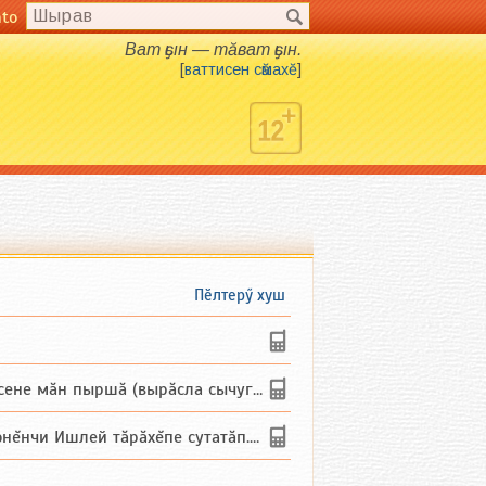
nto
Ват ҫын — тӑват ҫын.
[
ваттисен сӑмахӗ
]
Пӗлтерӳ хуш
не мăн пыршă (вырăсла сычуг) ...
и Ишлей тăрăхĕпе сутатăп. Ха...