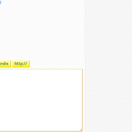
ӗ
рчӗк
http://