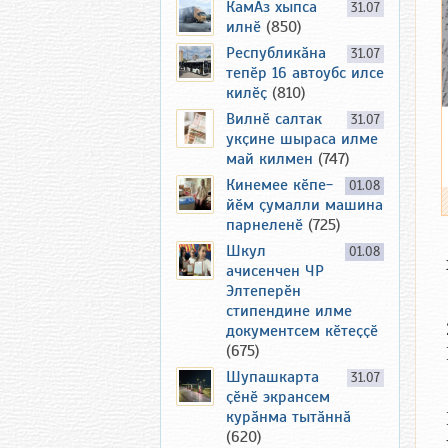
КамАз хыпса
31.07
илнӗ
(850)
Республикӑна
31.07
тепӗр 16 автоубс илсе
килӗҫ
(810)
Вилнӗ салтак
31.07
укҫине шыраса илме
май килмен
(747)
Кинемее кӗпе-
01.08
йӗм ҫумалли машина
парнеленӗ
(725)
Шкул
01.08
ачисенчен ЧР
Элтеперӗн
стипендине илме
документсем кӗтеҫҫӗ
(675)
Шупашкарта
31.07
ҫӗнӗ экрансем
курӑнма тытӑннӑ
(620)