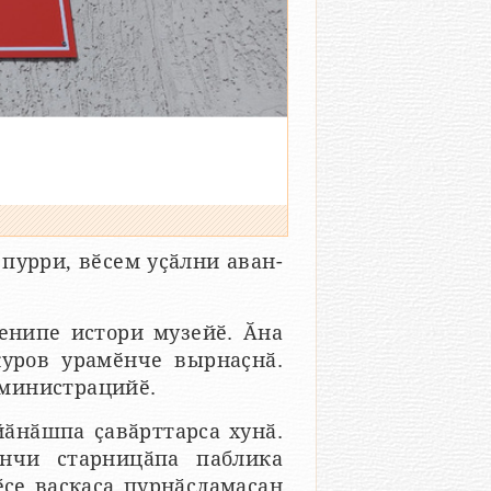
пурри, вӗсем уҫӑлни аван-
енипе истори музейӗ. Ӑна
куров урамӗнче вырнаҫнӑ.
министрацийӗ.
ӑнӑшпа ҫавӑрттарса хунӑ.
нчи старницӑпа паблика
ӗҫе васкаса пурнӑҫламасан