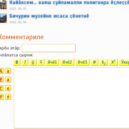
Кайӑксем... каяш суйламалли полигонра ӗҫлеҫҫ
2025, 09, 03
Бичурин музейне юсаса ҫӗнетнӗ
2025, 09, 04
Комментариле
ирӗн ятӑp:
нлӑлатса ҫырни:
2
B
T
U
T
Ячӗ1
Ячӗ2
Ячӗ3
#
X
X
Ӳке
2