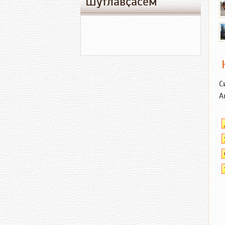
Шутлавҫӑсем
С
А