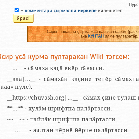
Пурӗ
-
комментари ҫырмалли
йӗркепе
килӗшетӗп
Сирӗн чӑвашла ҫырма май паракан сарӑм (раскл
ӑна
КУНТАН
илме пултаратӑр.
Эсир усӑ курма пултаракан Wiki тэгсем:
__...__ - сӑмаха каҫӑ евӗр тӑвасси.
__aaa|...__ - сӑмахӑн каҫине тепӗр сӑмахпа
«ааа» пулӗ).
__https://chuvash.org|...__ - сӑмах ҫине тулаш
**...** - хулӑм шрифтпа палӑртасси.
~~...~~ - тайлӑк шрифтпа палӑртасси.
___...___ - аялтан чӗрнӗ йӗрпе палӑртасси.