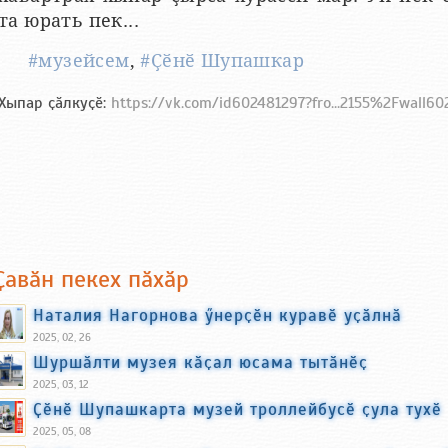
та юрать пек...
#музейсем
,
#Ҫӗнӗ Шупашкар
Хыпар ҫӑлкуҫӗ:
https://vk.com/id602481297?fro...2155%2Fwall60
Ҫавӑн пекех пӑхӑр
Наталия Нагорнова ӳнерҫӗн куравӗ уҫӑлнӑ
2025, 02, 26
Шуршӑлти музея кӑҫал юсама тытӑнӗҫ
2025, 03, 12
Ҫӗнӗ Шупашкарта музей троллейбусӗ ҫула тухӗ
2025, 05, 08