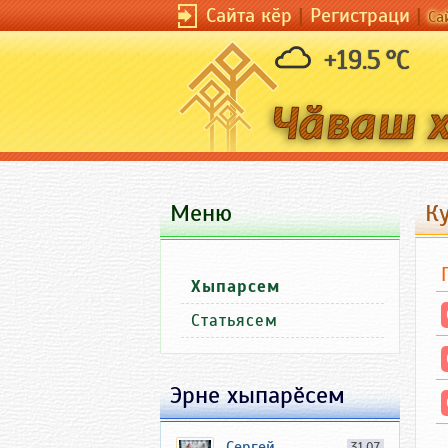
Сайта кӗр
|
Регистраци
|
Са
+19.5 °C
Меню
К
Хыпарсем
Статьясем
Эрне хыпарӗсем
Сергей