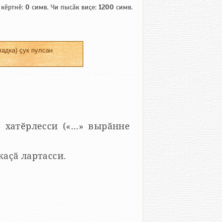
 кӗртнӗ:
0
симв. Чи пысӑк виҫе:
1200
симв.
адка) ҫук пулсан
 хатӗрлесси («...» вырӑнне
 каҫӑ лартасси.