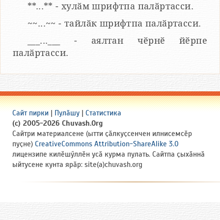
**...** - хулӑм шрифтпа палӑртасси.
~~...~~ - тайлӑк шрифтпа палӑртасси.
___...___ - аялтан чӗрнӗ йӗрпе
палӑртасси.
Сайт пирки
|
Пулӑшу
|
Статистика
(c) 2005-2026 Chuvash.Org
Сайтри материалсене (ытти ҫӑлкуҫсенчен илнисемсӗр
пуҫне)
CreativeCommons Attribution-ShareAlike 3.0
лицензипе килӗшӳллӗн усӑ курма пулать. Сайтпа ҫыхӑннӑ
ыйтусене кунта ярӑр: site(a)chuvash.org