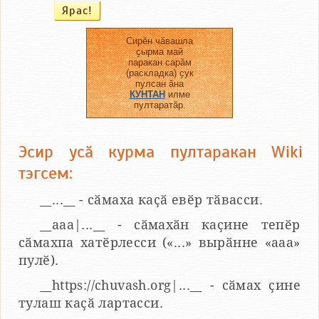
Сирӗн чӑвашла
ҫырма май
паракан сарӑм
(раскладка) ҫук
пулсан ӑна
КУНТАН
илме
пултаратӑр.
Эсир усӑ курма пултаракан Wiki
тэгсем:
__...__ - сӑмаха каҫӑ евӗр тӑвасси.
__aaa|...__ - сӑмахӑн каҫине тепӗр
сӑмахпа хатӗрлесси («...» вырӑнне «ааа»
пулӗ).
__https://chuvash.org|...__ - сӑмах ҫине
тулаш каҫӑ лартасси.