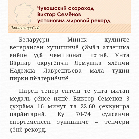
"Контактри" сӑн
Беларуҫри Минск хулинче
ветерансен хушшинчӗ ҫӑмӑл атлетика
енӗпе уҫӑ чемпионат иртнӗ. Унта
Вӑрнар округӗнчи Ярмушка ялӗнчи
Надежда Лаврентьева мала тухни
пирки пӗлтернӗччӗ.
Пирӗн тепӗр ентеш те унта ылтӑн
медаль ҫӗнсе илнӗ. Виктор Семенов 3
ҫухрӑма 16 минут та 22,60 ҫеккунтра
парӑнтарнӑ. Ку 70-74 ҫулсенчи
спортсменсен зушшинчӗ – тӗнчери
ҫӗнӗ рекорд.