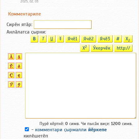
2025, 02, 03
Комментариле
Сирӗн ятӑp:
Анлӑлатса ҫырни:
B
T
U
T
Ячӗ1
Ячӗ2
Ячӗ3
#
X
2
2
X
Ӳкерчӗк
http://
Пурӗ кӗртнӗ:
0
симв. Чи пысӑк виҫе:
1200
симв.
-
комментари ҫырмалли
йӗркепе
килӗшетӗп