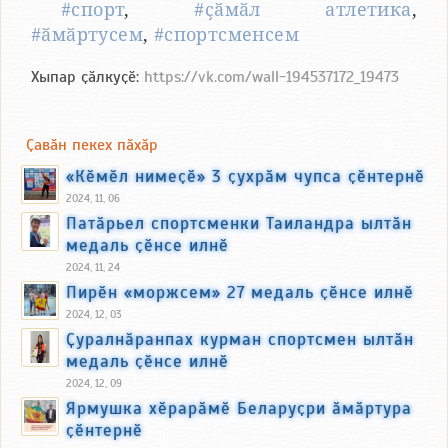
#спорт
,
#ҫӑмӑл атлетика
,
#ӑмӑртусем
,
#спортсменсем
Хыпар ҫӑлкуҫӗ:
https://vk.com/wall-194537172_19473
Ҫавӑн пекех пӑхӑр
«Кӗмӗл нимеҫӗ» 3 ҫухрӑм чупса ҫӗнтернӗ
2024, 11, 06
Патӑрьел спортсменки Таиландра ылтӑн
медаль ҫӗнсе илнӗ
2024, 11, 24
Пирӗн «моржсем» 27 медаль ҫӗнсе илнӗ
2024, 12, 03
Ҫуралнӑранпах курман спортсмен ылтӑн
медаль ҫӗнсе илнӗ
2024, 12, 09
Ярмушка хӗрарӑмӗ Беларуҫри ӑмӑртура
ҫӗнтернӗ