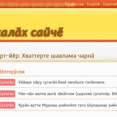
По-русски
English
Espera
йта кӗрсен унпа туллин усӑ курма пулӗ
урт-йӗр: Хваттерте шавлама чарнӑ
Пӗлтерӳсем
Сутатӑп
Уйăхри пăру сутатăп.Хакĕ килĕшсе татăлнипе.
Сутатӑп
Чăн-чăн килти хытă чăкăтсем (сырсем) сутатпăр. Вĕсе
Сутатӑп
Хурăн вутти Муркаш районĕпе тата Шупашкар районĕнч