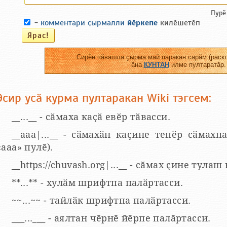
Пурӗ
-
комментари ҫырмалли
йӗркепе
килӗшетӗп
Сирӗн чӑвашла ҫырма май паракан сарӑм (раскл
ӑна
КУНТАН
илме пултаратӑр.
Эсир усӑ курма пултаракан Wiki тэгсем:
__...__ - сӑмаха каҫӑ евӗр тӑвасси.
__aaa|...__ - сӑмахӑн каҫине тепӗр сӑмахпа
«ааа» пулӗ).
__https://chuvash.org|...__ - сӑмах ҫине тулаш
**...** - хулӑм шрифтпа палӑртасси.
~~...~~ - тайлӑк шрифтпа палӑртасси.
___...___ - аялтан чӗрнӗ йӗрпе палӑртасси.