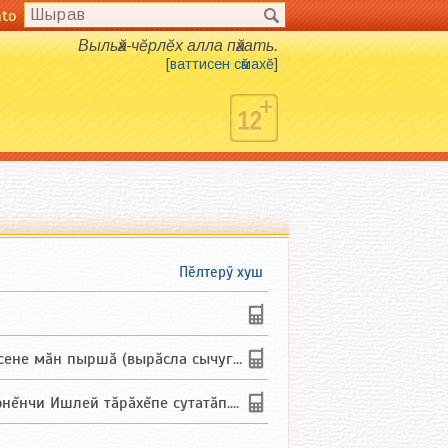
nto
Выльӑх-чӗрлӗх алла пӑхать.
[
ваттисен сӑмахӗ
]
Пӗлтерӳ хуш
не мăн пыршă (вырăсла сычуг) ...
и Ишлей тăрăхĕпе сутатăп. Ха...