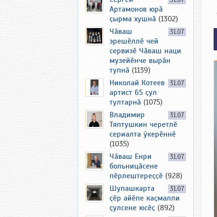
31.07
Артамонов юрӑ
ҫырма хушнӑ
(1302)
Чӑваш
31.07
эрешӗллӗ чей
сервизӗ Чӑваш наци
музейӗнче вырӑн
тупнӑ
(1139)
Николай Котеев
31.07
артист 65 ҫул
тултарнӑ
(1075)
Владимир
31.07
Тяптушкин черетлӗ
сериалта ӳкерӗннӗ
(1035)
Чӑваш Енри
31.07
больницӑсене
пӗрлештереҫҫӗ
(928)
Шупашкарта
31.07
ҫӗр айӗпе каҫмалли
ҫулсене юсӗҫ
(892)