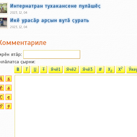
Интернатран тухакансене пулӑшӗҫ
2023, 12, 04
Икӗ урасӑр арҫын вутӑ ҫурать
2023, 12, 04
Комментариле
ирӗн ятӑp:
нлӑлатса ҫырни:
2
B
T
U
T
Ячӗ1
Ячӗ2
Ячӗ3
#
X
X
Ӳке
2