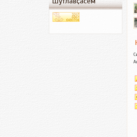
Шутлавҫӑсем
С
А