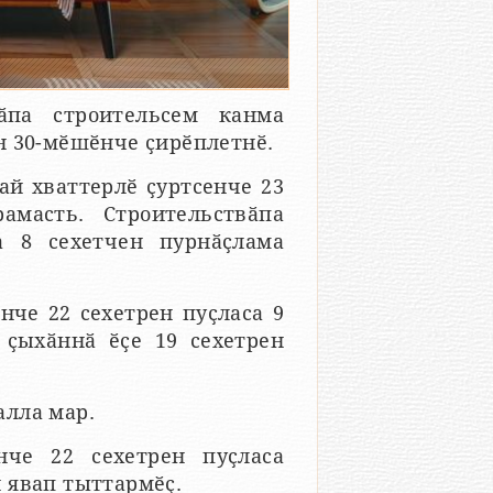
ӑпа строительсем канма
н 30-мӗшӗнче ҫирӗплетнӗ.
ай хваттерлӗ ҫуртсенче 23
амасть. Строительствӑпа
а 8 сехетчен пурнӑҫлама
че 22 сехетрен пуҫласа 9
 ҫыхӑннӑ ӗҫе 19 сехетрен
алла мар.
нче 22 сехетрен пуҫласа
 явап тыттармӗҫ.