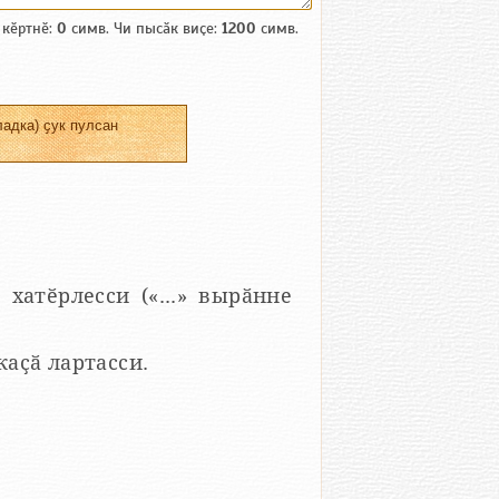
 кӗртнӗ:
0
симв. Чи пысӑк виҫе:
1200
симв.
адка) ҫук пулсан
 хатӗрлесси («...» вырӑнне
 каҫӑ лартасси.