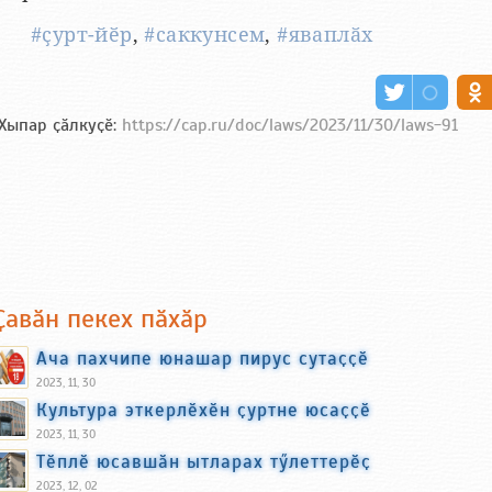
#ҫурт-йӗр
,
#саккунсем
,
#яваплӑх
Хыпар ҫӑлкуҫӗ:
https://cap.ru/doc/laws/2023/11/30/laws-91
Ҫавӑн пекех пӑхӑр
Ача пахчипе юнашар пирус сутаҫҫӗ
2023, 11, 30
Культура эткерлӗхӗн ҫуртне юсаҫҫӗ
2023, 11, 30
Тӗплӗ юсавшӑн ытларах тӳлеттерӗҫ
2023, 12, 02