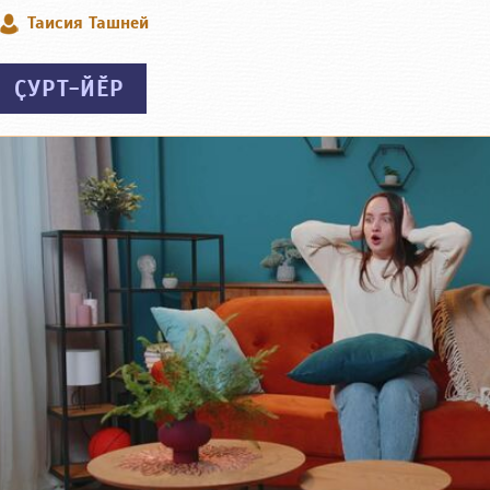
Таисия Ташней
ҪУРТ-ЙӖР