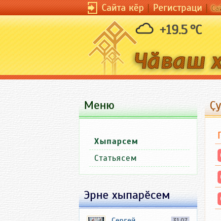
Сайта кӗр
|
Регистраци
|
Са
+19.5 °C
Меню
Ҫ
Хыпарсем
Статьясем
Эрне хыпарӗсем
Сергей