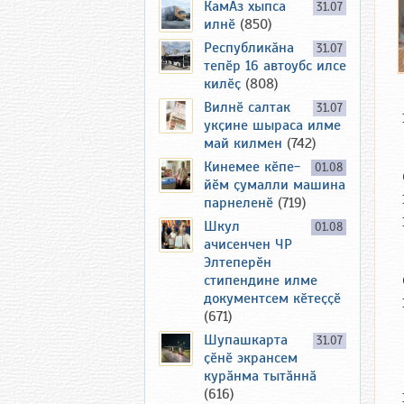
КамАз хыпса
31.07
илнӗ
(850)
Республикӑна
31.07
тепӗр 16 автоубс илсе
килӗҫ
(808)
Вилнӗ салтак
31.07
укҫине шыраса илме
май килмен
(742)
Кинемее кӗпе-
01.08
йӗм ҫумалли машина
парнеленӗ
(719)
Шкул
01.08
ачисенчен ЧР
Элтеперӗн
стипендине илме
документсем кӗтеҫҫӗ
(671)
Шупашкарта
31.07
ҫӗнӗ экрансем
курӑнма тытӑннӑ
(616)