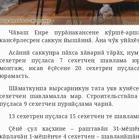
blog.domclick.ru сӑнӳкерчӗкӗ
Чӑваш Енре пурӑнакансене кӳршӗ-арш
кансӗрлесрен саккун йышӑннӑ. Ӑна чӳк уйӑхӗ
Асӑннӑ саккунра пӑхса хӑварнӑ тӑрӑх, нум
сехетрен пуҫласа 7 сехетчен шавлама юр
монтаж, юсав ӗҫӗсене 20 сехетрен пуҫлас
юрамасть.
Шӑматкунпа вырсарникун тата уяв кунӗсен
сехетчен шавламалла мар. Строительствӑпа
пуҫласа 9 сехетчен пурнӑҫлама чарнӑ.
13 сехетрен пуҫласа 15 сехетчен те шавлам
Ҫӗнӗ ҫул каҫхине – раштавӑн 31-мӗшӗ
кӑрлачӑн 1-мӗшӗнче 4 сехетчен – шавланӑшӑн