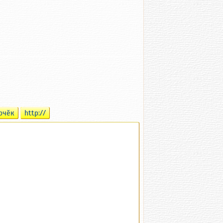
рчӗк
http://