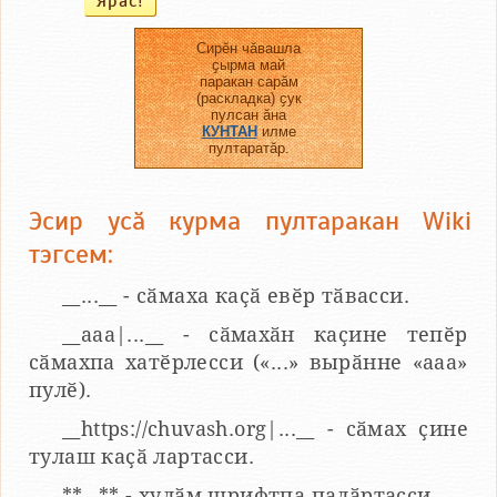
Сирӗн чӑвашла
ҫырма май
паракан сарӑм
(раскладка) ҫук
пулсан ӑна
КУНТАН
илме
пултаратӑр.
Эсир усӑ курма пултаракан Wiki
тэгсем:
__...__ - сӑмаха каҫӑ евӗр тӑвасси.
__aaa|...__ - сӑмахӑн каҫине тепӗр
сӑмахпа хатӗрлесси («...» вырӑнне «ааа»
пулӗ).
__https://chuvash.org|...__ - сӑмах ҫине
тулаш каҫӑ лартасси.
**...** - хулӑм шрифтпа палӑртасси.