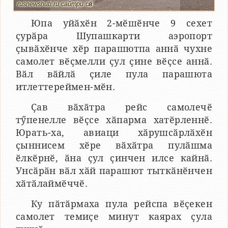
rusnewshub.ru сайтри сӑн
Юпа уйӑхӗн 2-мӗшӗнче 9 сехет
ҫурӑра Шупашкарти аэропорт
ҫывӑхӗнче хӗр парашютпа аннӑ чухне
самолет вӗҫмелли ҫул ҫине вӗҫсе аннӑ.
Вӑл вӑйлӑ ҫиле пула парашюта
итлеттереймен-мӗн.
Ҫав вӑхӑтра рейс самолечӗ
тӳпенелле вӗҫсе хӑпарма хатӗрленнӗ.
Юрать-ха, авиаци хӑрушсӑрлӑхӗн
ҫыннисем хӗре вӑхӑтра пулӑшма
ӗлкӗрнӗ, ӑна ҫул ҫинчен илсе кайнӑ.
Унсӑрӑн вӑл хӑй парашют тыткӑнӗнчен
хӑтӑлаймӗччӗ.
Ку пӑтӑрмаха пула рейспа вӗҫекен
самолет темиҫе минут каярах ҫула