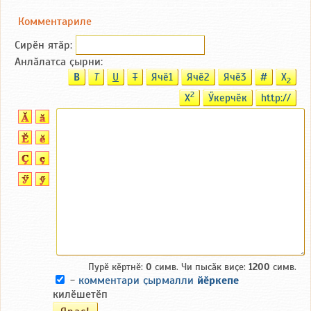
Комментариле
Сирӗн ятӑp:
Анлӑлатса ҫырни:
B
T
U
T
Ячӗ1
Ячӗ2
Ячӗ3
#
X
2
2
X
Ӳкерчӗк
http://
Пурӗ кӗртнӗ:
0
симв. Чи пысӑк виҫе:
1200
симв.
-
комментари ҫырмалли
йӗркепе
килӗшетӗп