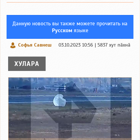
Данную новость вы также можете прочитать на
Русском
языке
Софья Савнеш
03.10.2023 10:56 | 5837 хут пӑхнӑ
ХУЛАРА