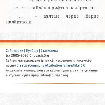
~~...~~ - тайлӑк шрифтпа палӑртасси.
___...___ - аялтан чӗрнӗ йӗрпе
палӑртасси.
Сайт пирки
|
Пулӑшу
|
Статистика
(c) 2005-2026 Chuvash.Org
Сайтри материалсене (ытти ҫӑлкуҫсенчен илнисемсӗр
пуҫне)
CreativeCommons Attribution-ShareAlike 3.0
лицензипе килӗшӳллӗн усӑ курма пулать. Сайтпа ҫыхӑннӑ
ыйтусене кунта ярӑр: site(a)chuvash.org