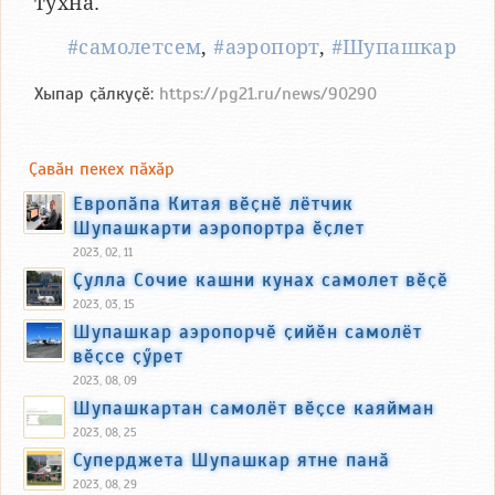
тухнӑ.
#самолетсем
,
#аэропорт
,
#Шупашкар
Хыпар ҫӑлкуҫӗ:
https://pg21.ru/news/90290
Ҫавӑн пекех пӑхӑр
Европӑпа Китая вӗҫнӗ лётчик
Шупашкарти аэропортра ӗҫлет
2023, 02, 11
Ҫулла Сочие кашни кунах самолет вӗҫӗ
2023, 03, 15
Шупашкар аэропорчӗ ҫийӗн самолёт
вӗҫсе ҫӳрет
2023, 08, 09
Шупашкартан самолёт вӗҫсе каяйман
2023, 08, 25
Суперджета Шупашкар ятне панӑ
2023, 08, 29