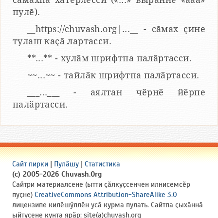
пулӗ).
__https://chuvash.org|...__ - сӑмах ҫине
тулаш каҫӑ лартасси.
**...** - хулӑм шрифтпа палӑртасси.
~~...~~ - тайлӑк шрифтпа палӑртасси.
___...___ - аялтан чӗрнӗ йӗрпе
палӑртасси.
Сайт пирки
|
Пулӑшу
|
Статистика
(c) 2005-2026 Chuvash.Org
Сайтри материалсене (ытти ҫӑлкуҫсенчен илнисемсӗр
пуҫне)
CreativeCommons Attribution-ShareAlike 3.0
лицензипе килӗшӳллӗн усӑ курма пулать. Сайтпа ҫыхӑннӑ
ыйтусене кунта ярӑр: site(a)chuvash.org