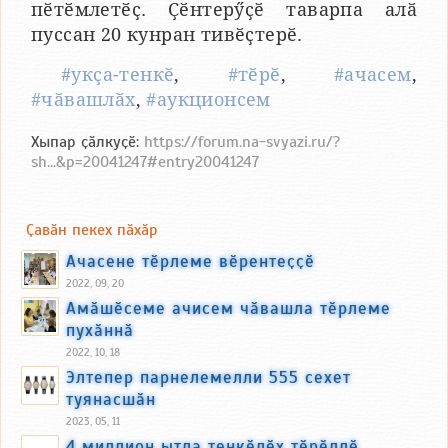
пӗтӗмлетӗҫ. Ҫӗнтерӳҫӗ таварпа алӑ
пуссан 20 кунран тивӗҫтерӗ.
#укҫа-тенкӗ
,
#тӗрӗ
,
#ачасем
,
#чӑвашлӑх
,
#аукционсем
Хыпар ҫӑлкуҫӗ:
https://forum.na-svyazi.ru/?
sh...&p=20041247#entry20041247
Ҫавӑн пекех пӑхӑр
Ачасене тӗрлеме вӗрентеҫҫӗ
2022, 09, 20
Амӑшӗсеме ачисем чӑвашла тӗрлеме
пухӑннӑ
2022, 10, 18
Элтепер парнелемелли 555 сехет
туянасшӑн
2023, 05, 11
4 миллион ытла тенкӗлӗх тӗрӗллӗ