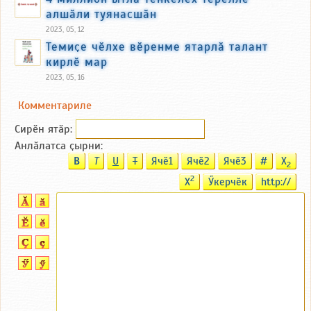
алшӑли туянасшӑн
2023, 05, 12
Темиҫе чӗлхе вӗренме ятарлӑ талант
кирлӗ мар
2023, 05, 16
Комментариле
Сирӗн ятӑp:
Анлӑлатса ҫырни:
B
T
U
T
Ячӗ1
Ячӗ2
Ячӗ3
#
X
2
2
X
Ӳкерчӗк
http://