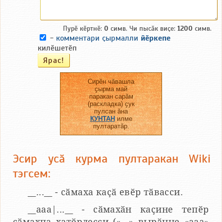
Пурӗ кӗртнӗ:
0
симв. Чи пысӑк виҫе:
1200
симв.
-
комментари ҫырмалли
йӗркепе
килӗшетӗп
Сирӗн чӑвашла
ҫырма май
паракан сарӑм
(раскладка) ҫук
пулсан ӑна
КУНТАН
илме
пултаратӑр.
Эсир усӑ курма пултаракан Wiki
тэгсем:
__...__ - сӑмаха каҫӑ евӗр тӑвасси.
__aaa|...__ - сӑмахӑн каҫине тепӗр
сӑмахпа хатӗрлесси («...» вырӑнне «ааа»