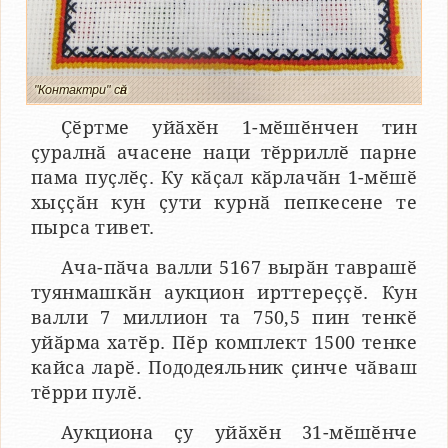
"Контактри" сӑн
Ҫӗртме уйӑхӗн 1-мӗшӗнчен тин
ҫуралнӑ ачасене наци тӗрриллӗ парне
пама пуҫлӗҫ. Ку кӑҫал кӑрлачӑн 1-мӗшӗ
хыҫҫӑн кун ҫути курнӑ пепкесене те
пырса тивет.
Ача-пӑча валли 5167 вырӑн таврашӗ
туянмашкӑн аукцион ирттереҫҫӗ. Кун
валли 7 миллион та 750,5 пин тенкӗ
уйӑрма хатӗр. Пӗр комплект 1500 тенке
кайса ларӗ. Пододеяльник ҫинче чӑваш
тӗрри пулӗ.
Аукциона ҫу уйӑхӗн 31-мӗшӗнче