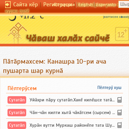
Сайта кӗр
|
Регистраци
|
По-русски
English
Esperanto
Сайта кӗрсен унпа тулли
курма пулӗ
Ӗни хура та — сӗчӗ шурӑ.
+17.2 °C
[
ваттисен сӑмахӗ
]
Пӑтӑрмахсем: Канашра 10-ри ача
пушарта шар курнӑ
Пӗлтерӳсем
Пӗлтерӳ хуш
Сутатӑп
Уйăхри пăру сутатăп.Хакĕ килĕшсе татăлнипе.
Сутатӑп
Чăн-чăн килти хытă чăкăтсем (сырсем) сутатпăр. Вĕсене мăн пыршă (вырăсла сычуг) ...
Сутатӑп
Хурăн вутти Муркаш районĕпе тата Шупашкар районĕнчи Ишлей тăрăхĕпе сутатăп. Ха...