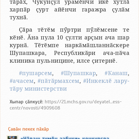
тӑрӑх, Чукунҫул урамӗнчи икӗ хутлӑ
харпӑр ҫурт айӗнчи гаражра ҫулӑм
тухнӑ.
Ҫӑра тӗтӗм пӳртри пӳлӗмсене те
кӗнӗ. Ӑна пула 10 ҫулти арҫын ача шар
курнӑ. Тӗтӗмпе наркӑмӑшланнӑскере
Шупашкара, Республикӑри ача-пӑча
клиника пульницине, илсе ҫитернӗ.
#пушарсем
,
#Шупашкар
,
#Канаш
,
#ачасем
,
#пӑтӑрмахсем
,
#Инкеклӗ лару-
тӑру министерстви
Хыпар ҫӑлкуҫӗ:
https://21.mchs.gov.ru/deyatel...ess-
centr/novosti/4909608
Ҫавӑн пекех пӑхӑр
«Чӑваш тумӗн азбуки» конкурсра