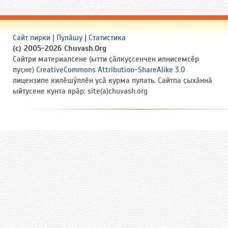
Сайт пирки
|
Пулӑшу
|
Статистика
(c) 2005-2026 Chuvash.Org
Сайтри материалсене (ытти ҫӑлкуҫсенчен илнисемсӗр
пуҫне)
CreativeCommons Attribution-ShareAlike 3.0
лицензипе килӗшӳллӗн усӑ курма пулать. Сайтпа ҫыхӑннӑ
ыйтусене кунта ярӑр: site(a)chuvash.org