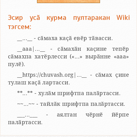
Эсир усӑ курма пултаракан Wiki
тэгсем:
__...__ - сӑмаха каҫӑ евӗр тӑвасси.
__aaa|...__ - сӑмахӑн каҫине тепӗр
сӑмахпа хатӗрлесси («...» вырӑнне «ааа»
пулӗ).
__https://chuvash.org|...__ - сӑмах ҫине
тулаш каҫӑ лартасси.
**...** - хулӑм шрифтпа палӑртасси.
~~...~~ - тайлӑк шрифтпа палӑртасси.
___...___ - аялтан чӗрнӗ йӗрпе
палӑртасси.