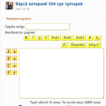
Вӑрҫӑ ветеранӗ 104 ҫул тултарнӑ
2022, 03, 04
Комментариле
Сирӗн ятӑp:
Анлӑлатса ҫырни:
B
T
U
T
Ячӗ1
Ячӗ2
Ячӗ3
#
X
2
2
X
Ӳкерчӗк
http://
Пурӗ кӗртнӗ:
0
симв. Чи пысӑк виҫе:
1200
симв.