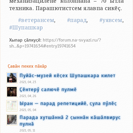
механизациленӗ колоннӑна – 70 ытла
техника. Парашютистсем ялавпа сикӗҫ.
#ветерансем
,
#парад
,
#уявсем
,
#Шупашкар
Хыпар ҫӑлкуҫӗ:
https://forum.na-svyazi.ru/?
sh...&p=19741634#entry19741634
Ҫавӑн пекех пӑхӑр
Пуйӑс-музей кӗҫех Шупашкара килет
2021, 04, 23
Ҫӗнтерӳ салючӗ пулмӗ
2021, 04, 26
Ыран — парад репетицийӗ, ҫула пӳлӗҫ
2021, 05, 04
Парада хутшӑннӑ 2 ҫыннӑн кӑшӑлвирус
пулнӑ
2021, 05, 11