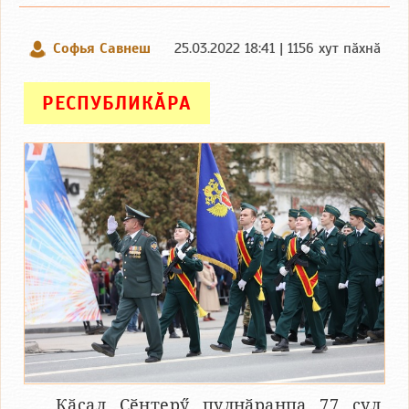
Софья Савнеш
25.03.2022 18:41 | 1156 хут пӑхнӑ
РЕСПУБЛИКӐРА
Кӑҫал Ҫӗнтерӳ пулнӑранпа 77 ҫул