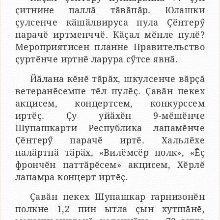
ҫитнине паллӑ тӑвӑпӑр. Юлашки
ҫулсенче кӑшӑлвируса пула Ҫӗнтерӳ
парачӗ иртменччӗ. Кӑҫал мӗнле пулӗ?
Мероприятисен планне Правительство
ҫуртӗнче иртнӗ ларура сӳтсе явнӑ.
Йӑлана кӗнӗ тӑрӑх, шкулсенче вӑрҫӑ
ветеранӗсемпе тӗл пулӗҫ. Ҫавӑн пекех
акцисем, концертсем, конкурссем
иртӗҫ. Ҫу уйӑхӗн 9-мӗшӗнче
Шупашкарти Республика лапамӗнче
Ҫӗнтерӳ парачӗ иртӗ. Хальлӗхе
палӑртнӑ тӑрӑх, «Вилӗмсӗр полк», «Ӗҫ
фрончӗн паттӑрӗсем» акцисем, Хӗрлӗ
лапамра концерт иртӗҫ.
Ҫавӑн пекех Шупашкар гарнизонӗн
полкне 1,2 пин ытла ҫын хутшӑнӗ,