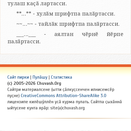
тулаш каҫӑ лартасси.
**...** - хулӑм шрифтпа палӑртасси.
~~...~~ - тайлӑк шрифтпа палӑртасси.
___...___ - аялтан чӗрнӗ йӗрпе
палӑртасси.
Сайт пирки
|
Пулӑшу
|
Статистика
(c) 2005-2026 Chuvash.Org
Сайтри материалсене (ытти ҫӑлкуҫсенчен илнисемсӗр
пуҫне)
CreativeCommons Attribution-ShareAlike 3.0
лицензипе килӗшӳллӗн усӑ курма пулать. Сайтпа ҫыхӑннӑ
ыйтусене кунта ярӑр: site(a)chuvash.org