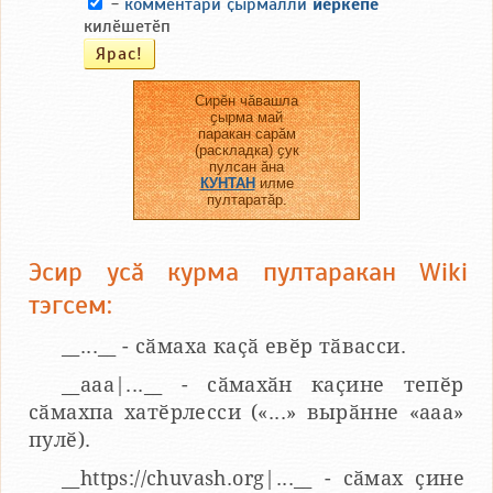
-
комментари ҫырмалли
йӗркепе
килӗшетӗп
Сирӗн чӑвашла
ҫырма май
паракан сарӑм
(раскладка) ҫук
пулсан ӑна
КУНТАН
илме
пултаратӑр.
Эсир усӑ курма пултаракан Wiki
тэгсем:
__...__ - сӑмаха каҫӑ евӗр тӑвасси.
__aaa|...__ - сӑмахӑн каҫине тепӗр
сӑмахпа хатӗрлесси («...» вырӑнне «ааа»
пулӗ).
__https://chuvash.org|...__ - сӑмах ҫине