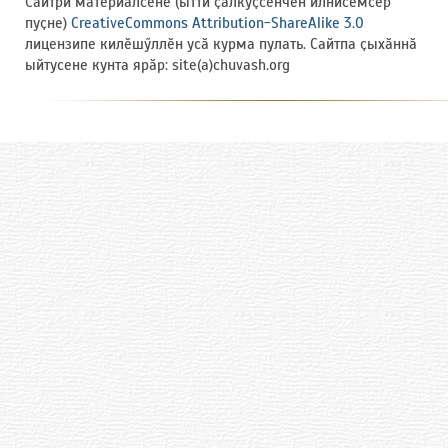
Сайтри материалсене (ытти ҫӑлкуҫсенчен илнисемсӗр
пуҫне)
CreativeCommons Attribution-ShareAlike 3.0
лицензипе килӗшӳллӗн усӑ курма пулать. Сайтпа ҫыхӑннӑ
ыйтусене кунта ярӑр: site(a)chuvash.org