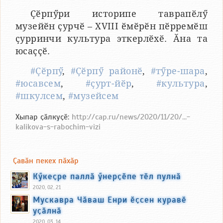
Ҫӗрпӳри историпе таврапӗлӳ
музейӗн ҫурчӗ – XVIII ӗмӗрӗн пӗрремӗш
ҫурринчи культура эткерлӗхӗ. Ӑна та
юсаҫҫӗ.
#Ҫӗрпӳ
,
#Ҫӗрпӳ районӗ
,
#тӳре-шара
,
#юсавсем
,
#ҫурт-йӗр
,
#культура
,
#шкулсем
,
#музейсем
Хыпар ҫӑлкуҫӗ:
http://cap.ru/news/2020/11/20/...-
kalikova-s-rabochim-vizi
Ҫавӑн пекех пӑхӑр
Кӳкеҫре паллӑ ӳнерҫӗпе тӗл пулнӑ
2020, 02, 21
Мускавра Чӑваш Енри ӗҫсен куравӗ
уҫӑлнӑ
2020, 03, 14