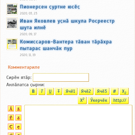
Пионерсен ҫуртне юсӗҫ
2020, 03, 23
Иван Яковлев уҫнӑ шкула Росреестр
шута илнӗ
2020, 09, 17
Комиссаров-Вантера тӑван тӑрӑхра
пытарас шанчӑк пур
2020, 11, 19
Комментариле
Сирӗн ятӑp:
Анлӑлатса ҫырни:
B
T
U
T
Ячӗ1
Ячӗ2
Ячӗ3
#
X
2
2
X
Ӳкерчӗк
http://