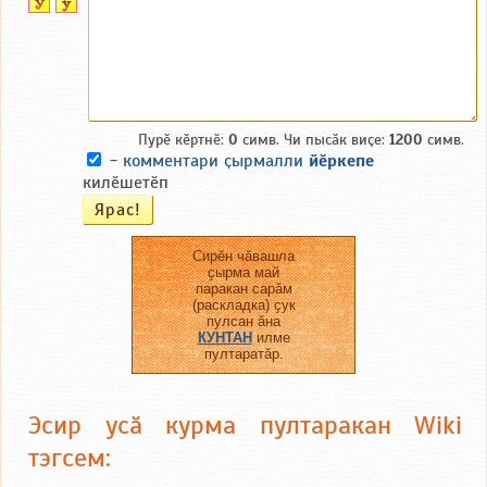
Пурӗ кӗртнӗ:
0
симв. Чи пысӑк виҫе:
1200
симв.
-
комментари ҫырмалли
йӗркепе
килӗшетӗп
Сирӗн чӑвашла
ҫырма май
паракан сарӑм
(раскладка) ҫук
пулсан ӑна
КУНТАН
илме
пултаратӑр.
Эсир усӑ курма пултаракан Wiki
тэгсем: