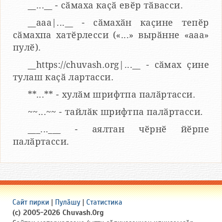
__...__ - сӑмаха каҫӑ евӗр тӑвасси.
__aaa|...__ - сӑмахӑн каҫине тепӗр
сӑмахпа хатӗрлесси («...» вырӑнне «ааа»
пулӗ).
__https://chuvash.org|...__ - сӑмах ҫине
тулаш каҫӑ лартасси.
**...** - хулӑм шрифтпа палӑртасси.
~~...~~ - тайлӑк шрифтпа палӑртасси.
___...___ - аялтан чӗрнӗ йӗрпе
палӑртасси.
Сайт пирки
|
Пулӑшу
|
Статистика
(c) 2005-2026 Chuvash.Org