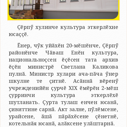
Ҫӗрпӳ хулинче культура эткерлӗхне
юсаҫҫӗ.
Ӗнер, чӳк уйӑхӗн 20-мӗшӗнче, Ҫӗрпӳ
районӗнче Чӑваш Енӗн культура,
национальноҫсен ӗҫӗсен тата архив
ӗҫӗн министрӗ Светлана Каликова
пулнӑ. Министр хулари ача-пӑча ӳнер
шкулне те ҫитнӗ. Асӑннӑ вӗренӳ
учрежденийӗн ҫурчӗ XIX ӗмӗрӗн 2-мӗш
ҫурринчи культура эткерлӗхӗ
шутланать. Ҫурта тулаш енчен юсанӑ,
ҫивиттине сарнӑ. Акт залне, пӳлӗмсене,
урайсене, ӑшӑ пӑрӑхӗсене ҫӗнетнӗ,
котельнӑя юсанӑ, алӑксене улӑштарнӑ.