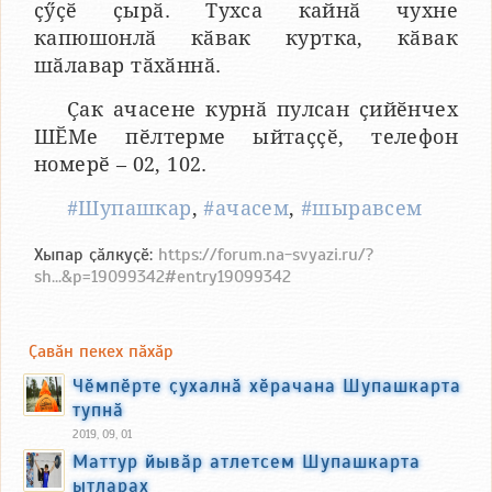
ҫӳҫӗ ҫырӑ. Тухса кайнӑ чухне
капюшонлӑ кӑвак куртка, кӑвак
шӑлавар тӑхӑннӑ.
Ҫак ачасене курнӑ пулсан ҫийӗнчех
ШӖМе пӗлтерме ыйтаҫҫӗ, телефон
номерӗ – 02, 102.
#Шупашкар
,
#ачасем
,
#шыравсем
Хыпар ҫӑлкуҫӗ:
https://forum.na-svyazi.ru/?
sh...&p=19099342#entry19099342
Ҫавӑн пекех пӑхӑр
Чӗмпӗрте ҫухалнӑ хӗрачана Шупашкарта
тупнӑ
2019, 09, 01
Маттур йывӑр атлетсем Шупашкарта
ытларах