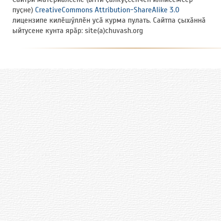
пуҫне)
CreativeCommons Attribution-ShareAlike 3.0
лицензипе килӗшӳллӗн усӑ курма пулать. Сайтпа ҫыхӑннӑ
ыйтусене кунта ярӑр: site(a)chuvash.org