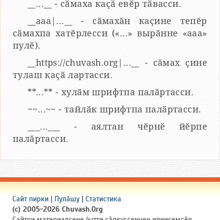
__...__ - сӑмаха каҫӑ евӗр тӑвасси.
__aaa|...__ - сӑмахӑн каҫине тепӗр
сӑмахпа хатӗрлесси («...» вырӑнне «ааа»
пулӗ).
__https://chuvash.org|...__ - сӑмах ҫине
тулаш каҫӑ лартасси.
**...** - хулӑм шрифтпа палӑртасси.
~~...~~ - тайлӑк шрифтпа палӑртасси.
___...___ - аялтан чӗрнӗ йӗрпе
палӑртасси.
Сайт пирки
|
Пулӑшу
|
Статистика
(c) 2005-2026 Chuvash.Org
Сайтри материалсене (ытти ҫӑлкуҫсенчен илнисемсӗр