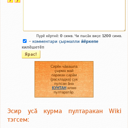
Пурӗ кӗртнӗ:
0
симв. Чи пысӑк виҫе:
1200
симв.
-
комментари ҫырмалли
йӗркепе
килӗшетӗп
Сирӗн чӑвашла
ҫырма май
паракан сарӑм
(раскладка) ҫук
пулсан ӑна
КУНТАН
илме
пултаратӑр.
Эсир усӑ курма пултаракан Wiki
тэгсем: