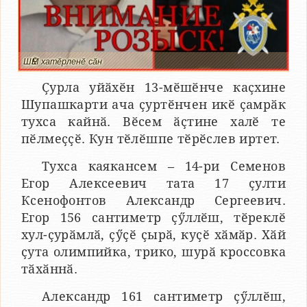
ШӖМ хатӗрленӗ сӑн
Ҫурла уйӑхӗн 13-мӗшӗнче каҫхине
Шупашкарти ача ҫуртӗнчен икӗ ҫамрӑк
тухса кайнӑ. Вӗсем ӑҫтине халӗ те
пӗлмеҫҫӗ. Кун тӗлӗшпе тӗрӗслев иртет.
Тухса каякансем – 14-ри Семенов
Егор Алексеевич тата 17 ҫулти
Ксенофонтов Александр Сергеевич.
Егор 156 сантиметр ҫӳллӗш, тӗреклӗ
хул-ҫурӑмлӑ, ҫӳҫӗ ҫырӑ, куҫӗ хӑмӑр. Хӑй
ҫута олимпийка, трико, шурӑ кроссовка
тӑхӑннӑ.
Александр 161 сантиметр ҫӳллӗш,