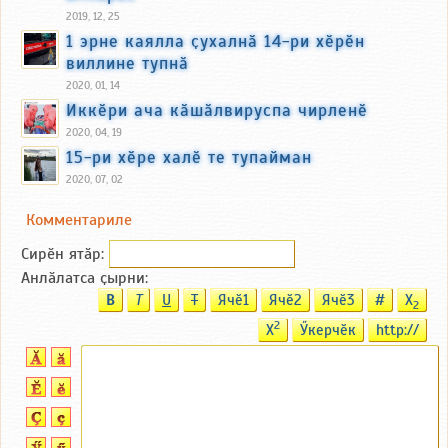
2019, 12, 25
1 эрне каялла ҫухалнӑ 14-ри хӗрӗн
виллине тупнӑ
2020, 01, 14
Иккӗри ача кӑшӑлвируспа чирленӗ
2020, 04, 19
15-ри хӗре халӗ те тупайман
2020, 07, 02
Комментариле
Сирӗн ятӑp:
Анлӑлатса ҫырни:
B
T
U
T
Ячӗ1
Ячӗ2
Ячӗ3
#
X
2
2
X
Ӳкерчӗк
http://