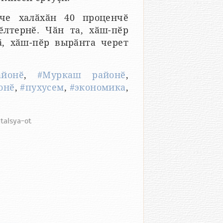
че халӑхӑн 40 проценчӗ
лтернӗ. Чӑн та, хӑш-пӗр
, хӑш-пӗр вырӑнта черет
айонӗ
,
#Муркаш районӗ
,
онӗ
,
#пухусем
,
#экономика
,
atalsya-ot