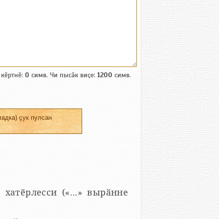
 кӗртнӗ:
0
симв. Чи пысӑк виҫе:
1200
симв.
адка) ҫук пулсан
 хатӗрлесси («...» вырӑнне