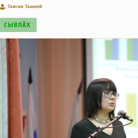
Таисия Ташней
СЫВЛӐХ