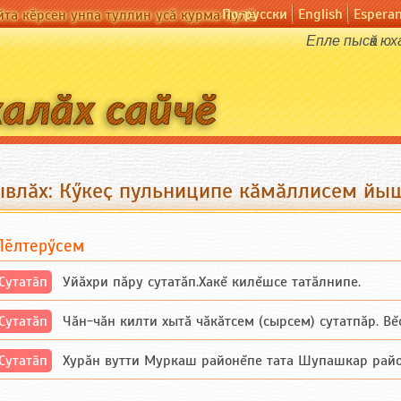
По-русски
English
Espera
йта кӗрсен унпа туллин усӑ курма пулӗ
Епле пысӑк ю
ывлӑх: Кӳкеҫ пульниципе кӑмӑллисем йы
Пӗлтерӳсем
Сутатӑп
Уйăхри пăру сутатăп.Хакĕ килĕшсе татăлнипе.
Сутатӑп
Чăн-чăн килти хытă чăкăтсем (сырсем) сутатпăр. Вĕсе
Сутатӑп
Хурăн вутти Муркаш районĕпе тата Шупашкар районĕнч