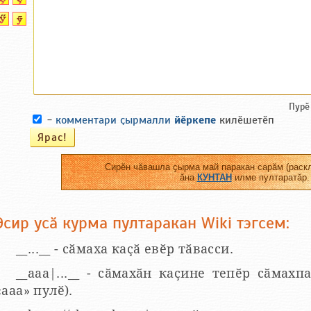
Пурӗ
-
комментари ҫырмалли
йӗркепе
килӗшетӗп
Сирӗн чӑвашла ҫырма май паракан сарӑм (раскл
ӑна
КУНТАН
илме пултаратӑр.
Эсир усӑ курма пултаракан Wiki тэгсем:
__...__ - сӑмаха каҫӑ евӗр тӑвасси.
__aaa|...__ - сӑмахӑн каҫине тепӗр сӑмахпа
«ааа» пулӗ).