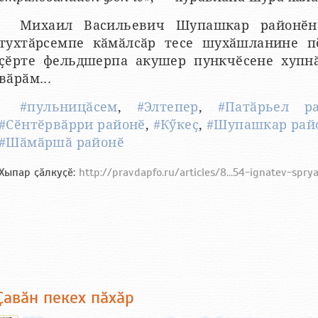
Михаил Васильевич Шупашкар районӗн
тухтӑрсемпе кӑмӑлсӑр тесе шухӑшланине пӗ
ҫӗрте фельдшерпа акушер пункчӗсене хупнӑ
вӑрӑм...
#пульницӑсем
,
#Элтепер
,
#Патӑрьел р
#Сӗнтӗрвӑрри районӗ
,
#Кӳкеҫ
,
#Шупашкар рай
#Шӑмӑршӑ районӗ
Хыпар ҫӑлкуҫӗ:
http://pravdapfo.ru/articles/8...54-ignatev-spry
Ҫавӑн пекех пӑхӑр