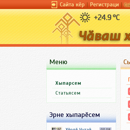
Сайта кӗр
|
Регистраци
|
Са
+24.9 °C
Меню
С
Хыпарсем
Статьясем
Эрне хыпарӗсем
Хӗрлӗ Чутай