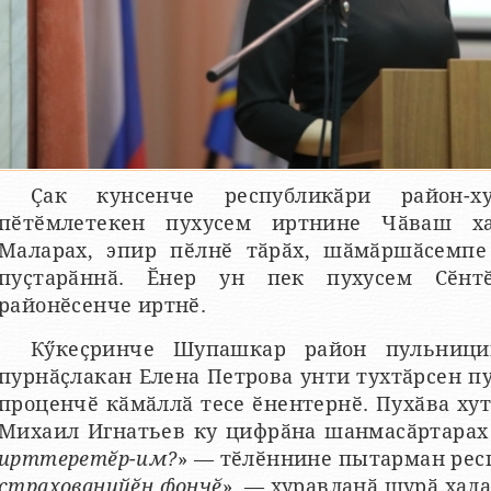
Ҫак кунсенче республикӑри район-ху
пӗтӗмлетекен пухусем иртнине Чӑваш ха
Маларах, эпир пӗлнӗ тӑрӑх, шӑмӑршӑсемпе
пуҫтарӑннӑ. Ӗнер ун пек пухусем Сӗнт
районӗсенче иртнӗ.
Кӳкеҫринче Шупашкар район пульници
пурнӑҫлакан Елена Петрова унти тухтӑрсен п
проценчӗ кӑмӑллӑ тесе ӗнентернӗ. Пухӑва х
Михаил Игнатьев ку цифрӑна шанмасӑртарах
ирттеретӗр-им?
» — тӗлӗннине пытарман респ
страхованийӗн фончӗ
», — хуравланӑ шурӑ хала