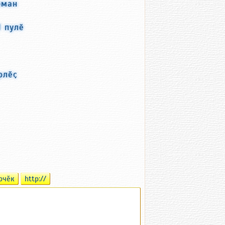
рман
 пулӗ
рлӗҫ
рчӗк
http://