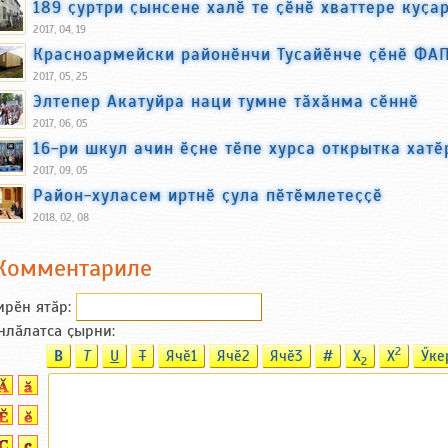
189 ҫуртри ҫынсене халӗ те ҫӗнӗ хваттере куҫа
2017, 04, 19
Красноармейски районӗнчи Тусайӗнче ҫӗнӗ ФАП
2017, 05, 25
Элтепер Акатуйра наци тумне тӑхӑнма сӗннӗ
2017, 06, 05
16-ри шкул ачин ӗҫне тӗпе хурса открытка хатӗ
2017, 09, 05
Район-хуласем иртнӗ ҫула пӗтӗмлетеҫҫӗ
2018, 02, 08
Комментариле
ирӗн ятӑp:
нлӑлатса ҫырни:
2
B
T
U
T
Ячӗ1
Ячӗ2
Ячӗ3
#
X
X
Ӳке
2