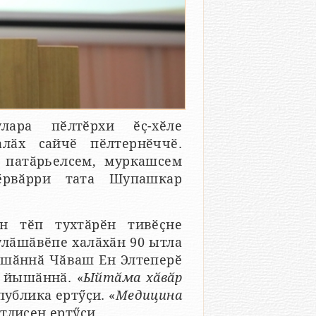
лара пӗлтӗрхи ӗҫ-хӗле
лӑх сайчӗ пӗлтернӗччӗ.
 патӑрьелсем, муркашсем
ӗрвӑрри тата Шупашкар
н тӗп тухтӑрӗн тивӗҫне
улӑшӑвӗпе халӑхӑн 90 ытла
утшӑннӑ Чӑваш Ен Элтеперӗ
 йышӑннӑ. «
Ыйтӑма хӑвӑр
ублика ертӳҫи. «
Медицина
тлисен ертӳҫи.