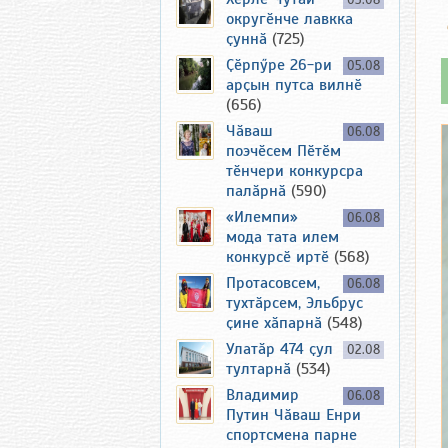
03.08
округӗнче лавкка
ҫуннӑ
(725)
Ҫӗрпӳре 26-ри
05.08
арҫын путса вилнӗ
(656)
Чӑваш
06.08
поэчӗсем Пӗтӗм
тӗнчери конкурсра
палӑрнӑ
(590)
«Илемпи»
06.08
мода тата илем
конкурсӗ иртӗ
(568)
Протасовсем,
06.08
тухтӑрсем, Эльбрус
ҫине хӑпарнӑ
(548)
Улатӑр 474 ҫул
02.08
тултарнӑ
(534)
Владимир
06.08
Путин Чӑваш Енри
спортсмена парне