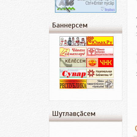
Баннерсем
Шутлавҫӑсем