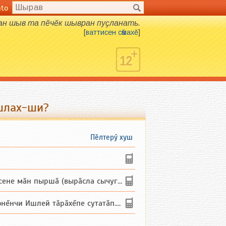
nto
хан шыв та пӗчӗк шывран пуҫланать.
[
ваттисен сӑмахӗ
]
шлах-ши?
Пӗлтерӳ хуш
не мăн пыршă (вырăсла сычуг) ...
и Ишлей тăрăхĕпе сутатăп. Ха...