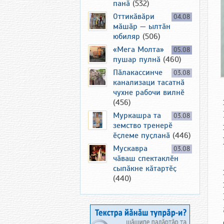
панӑ
(532)
Оттикӑвӑри
04.08
мӑшӑр — ылтӑн
юбиляр
(506)
«Мега Молта»
05.08
пушар пулнӑ
(460)
Пӑлакассинче
03.08
канализаци тасатнӑ
чухне рабочи вилнӗ
(456)
Муркашра та
03.08
земство тренерӗ
ӗҫлеме пуҫланӑ
(446)
Мускавра
03.08
чӑваш спектаклӗн
сыпӑкне кӑтартӗҫ
(440)