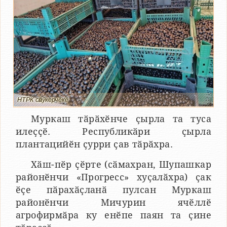
НТРК сӑнӳкерчӗкӗ
Муркаш тӑрӑхӗнче ҫырла та туса
илеҫҫӗ. Республикӑри ҫырла
плантацийӗн ҫурри ҫав тӑрӑхра.
Хӑш-пӗр ҫӗрте (сӑмахран, Шупашкар
районӗнчи «Прогресс» хуҫалӑхра) ҫак
ӗҫе пӑрахӑҫланӑ пулсан Муркаш
районӗнчи Мичурин ячӗллӗ
агрофирмӑра ку енӗпе паян та ҫине