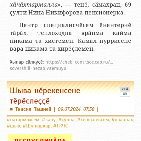
хӑнӑхтармалла
», — тенӗ, сӑмахран, 69
ҫулти Нина Никифорова пенсионерка.
Центр специалисчӗсем ӗнентернӗ
тӑрӑх, теплоходпа ярӑнма кайма
никама та хистемен. Кӑмӑл пуррисене
вара никама та хирӗҫлемен.
Хыпар ҫӑлкуҫӗ:
https://cheb-centr.soc.cap.ru/...-
sovershili-nezabivaemuyu
Шыва кӗрекенсене
УТӐ
09
тӗрӗслеҫҫӗ
Таисия Ташней
|
09.07.2024 07:58
|
■
#пӑтӑрмахсем
,
#кану
,
#ҫулла
,
#тӗрӗслевсем
,
#яваплӑх
,
#шыв
,
#Шупашкар
,
#ГКЧС