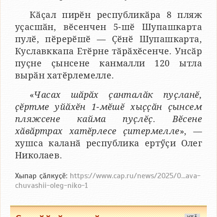
Кӑҫал пирӗн республикӑра 8 пляж
уҫасшӑн, вӗсенчен 5-шӗ Шупашкарта
пулӗ, пӗрерӗшӗ — Ҫӗнӗ Шупашкарта,
Куславккапа Етӗрне тӑрӑхӗсенче. Унсӑр
пуҫне ҫынсене канмалли 120 ытла
вырӑн хатӗрлемелле.
«
Часах шӑрӑх ҫанталӑк пуҫланӗ,
ҫӗртме уйӑхӗн 1-мӗшӗ хыҫҫӑн ҫынсем
пляжсене кайма пуҫлӗҫ. Вӗсене
хӑвӑртрах хатӗрлесе ҫитермелле
», —
хушса каланӑ республика ертӳҫи Олег
Николаев.
Хыпар ҫӑлкуҫӗ:
https://www.cap.ru/news/2025/0...ava-
chuvashii-oleg-niko-1