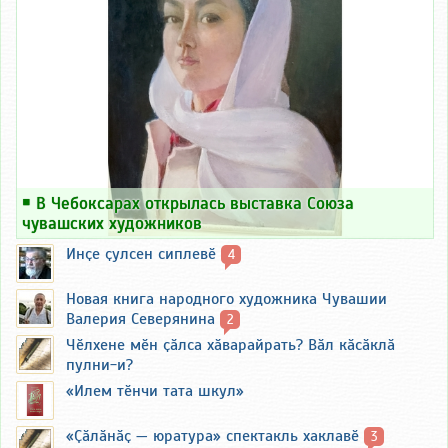
￭
В Чебоксарах открылась выставка Союза
чувашских художников
Инҫе ҫулсен сиплевӗ
4
Новая книга народного художника Чувашии
Валерия Северянина
2
Чӗлхене мӗн ҫӑлса хӑварайрать? Вӑл кӑсӑклӑ
пулни-и?
«Илем тӗнчи тата шкул»
«Ҫӑлӑнӑҫ — юратура» спектакль хаклавӗ
3