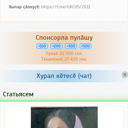
Хыпар ҫӑлкуҫӗ:
https://t.me/GKCHS/2611
Спонсорла пулӑшу
+100
+200
+300
+500
Пухнӑ: 22 000 тен.
Тӑкакланӑ: 27 420 тен.
Хурал кӗтесӗ (чат)
0
Статьясем