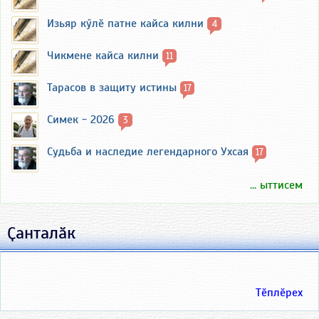
Изьяр кӳлӗ патне кайса килни
4
Чикмене кайса килни
11
Тарасов в защиту истины
17
Симек - 2026
3
Судьба и наследие легендарного Ухсая
17
... ыттисем
Ҫанталӑк
Тӗплӗрех