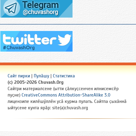
Сайт пирки
|
Пулӑшу
|
Статистика
(c) 2005-2026 Chuvash.Org
Сайтри материалсене (ытти ҫӑлкуҫсенчен илнисемсӗр
пуҫне)
CreativeCommons Attribution-ShareAlike 3.0
лицензипе килӗшӳллӗн усӑ курма пулать. Сайтпа ҫыхӑннӑ
ыйтусене кунта ярӑр: site(a)chuvash.org