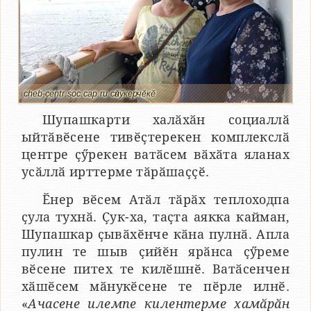
cheb-centr.soc.cap.ru сӑнӳкерчӗкӗ
Шупашкарти халӑхӑн социаллӑ
ыйтӑвӗсене тивӗҫтерекен комплекслӑ
центре ҫӳрекен ватӑсем вӑхӑта яланах
усӑллӑ ирттерме тӑрӑшаҫҫӗ.
Ӗнер вӗсем Атӑл тӑрӑх теплоходпа
ҫула тухнӑ. Ҫук-ха, таҫта аякка кайман,
Шупашкар ҫывӑхӗнче кӑна пулнӑ. Апла
пулин те шыв ҫийӗн ярӑнса ҫӳреме
вӗсене питех те килӗшнӗ. Ватӑсенчен
хӑшӗсем мӑнукӗсене те пӗрле илнӗ.
«
Ачасене илемпе килентерме хамӑрӑн