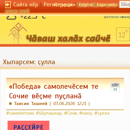
Сайта кӗр
|
Регистраци
|
По-русски
English
Esperanto
Сайта кӗрсен унпа тулли
курма пулӗ
Пиҫнӗ-пиҫмен иккӗ тӑрантарать.
+22.3 °C
[
ваттисен сӑмахӗ
]
Хыпарсем: ҫулла
«Победа» самолечӗсем те
ҪӖР
03
Сочие вӗҫме пуҫланӑ
Таисия Ташней
|
03.06.2026 12:21
|
■
#самолетсем
,
#Шупашкар
,
#Сочи
,
#кану
,
#ҫулла
РАҪҪЕЙРЕ