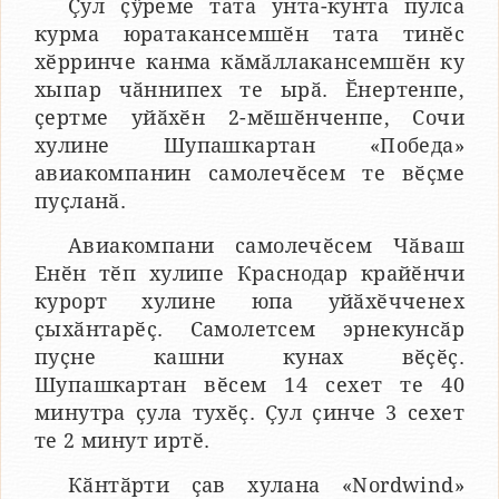
Ҫул ҫӳреме тата унта-кунта пулса
курма юратакансемшӗн тата тинӗс
хӗрринче канма кӑмӑллакансемшӗн ку
хыпар чӑннипех те ырӑ. Ӗнертенпе,
ҫертме уйӑхӗн 2-мӗшӗнченпе, Сочи
хулине Шупашкартан «Победа»
авиакомпанин самолечӗсем те вӗҫме
пуҫланӑ.
Авиакомпани самолечӗсем Чӑваш
Енӗн тӗп хулипе Краснодар крайӗнчи
курорт хулине юпа уйӑхӗчченех
ҫыхӑнтарӗҫ. Самолетсем эрнекунсӑр
пуҫне кашни кунах вӗҫӗҫ.
Шупашкартан вӗсем 14 сехет те 40
минутра ҫула тухӗҫ. Ҫул ҫинче 3 сехет
те 2 минут иртӗ.
Кӑнтӑрти ҫав хулана «Nordwind»