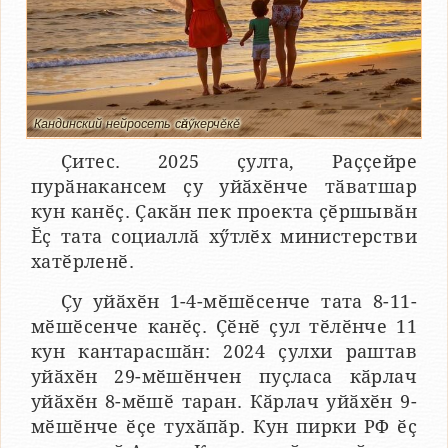
Кандинский нейросеть сӑнӳкерчӗкӗ
Ҫитес. 2025 ҫулта, Раҫҫейре
пурӑнакансем ҫу уйӑхӗнче тӑватшар
кун канӗҫ. Ҫакӑн пек проекта ҫӗршывӑн
Ӗҫ тата социаллӑ хӳтлӗх министерстви
хатӗрленӗ.
Ҫу уйӑхӗн 1-4-мӗшӗсенче тата 8-11-
мӗшӗсенче канӗҫ. Ҫӗнӗ ҫул тӗлӗнче 11
кун кантарасшӑн: 2024 ҫулхи раштав
уйӑхӗн 29-мӗшӗнчен пуҫласа кӑрлач
уйӑхӗн 8-мӗшӗ таран. Кӑрлач уйӑхӗн 9-
мӗшӗнче ӗҫе тухӑпӑр. Кун пирки РФ ӗҫ