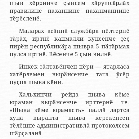
шыв хӗрринче ҫынсем хӑрушсӑрлӑх
правилине пӑхӑннипе пӑхӑнманнине
тӗрӗсленӗ.
Маларах асӑннӑ службӑра пӗлтернӗ
тӑрӑх, иртнӗ канмалли кунсенче ҫеҫ
пирӗн республикӑра шывра 5 пӑтӑрмах
пулса иртнӗ. Вӗсенче 5 ҫын вилнӗ.
Инкек сӑлтавӗнчен пӗри — ятарласа
хатӗрлемен вырӑнсенче тата ӳсӗр
пуҫпа шыва кӗни.
Хальхинчи рейда шыва кӗме
юраман вырӑнсенче ирттернӗ те.
«Шыва кӗме юрамасть» паллӑ лартса
хунӑ вырӑнта шыва кӗрекенсен
тӗлӗшпе административлӑ протоколсем
шӑрҫаланӑ.