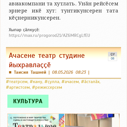
авиакомпани та хутлать. Унӑн рейсӗсем
эрнере икӗ хут: тунтикунсерен тата
кӗҫнерникунсерен.
Хыпар ҫӑлкуҫӗ:
https://max.ru/progorod21/AZ6MRCgLfEU
Ачасене театр студине
ҪУ
08
йыхравлаҫҫӗ
Таисия Ташней
|
08.05.2026 08:23
|
■
#театрсем
,
#кану
,
#ҫулла
,
#ачасем
,
#ӑсталӑх
,
#артистсем
,
#режиссерсем
КУЛЬТУРА