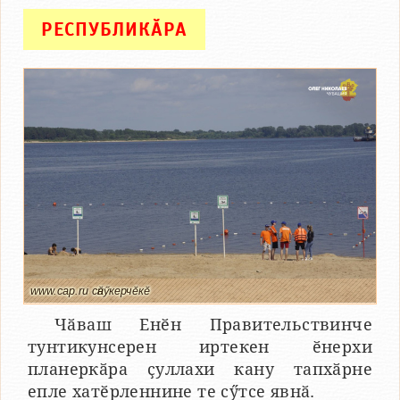
РЕСПУБЛИКӐРА
www.cap.ru сӑнӳкерчӗкӗ
Чӑваш Енӗн Правительствинче
тунтикунсерен иртекен ӗнерхи
планеркӑра ҫуллахи кану тапхӑрне
епле хатӗрленнине те сӳтсе явнӑ.