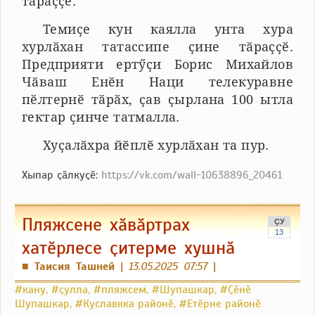
тӑраҫҫӗ.
Темиҫе кун каялла унта хура
хурлӑхан татассипе ҫине тӑраҫҫӗ.
Предприяти ертӳҫи Борис Михайлов
Чӑваш Енӗн Наци телекуравне
пӗлтернӗ тӑрӑх, ҫав ҫырлана 100 ытла
гектар ҫинче татмалла.
Хуҫалӑхра йӗплӗ хурлӑхан та пур.
Хыпар ҫӑлкуҫӗ:
https://vk.com/wall-10638896_20461
Пляжсене хӑвӑртрах
ҪУ
13
хатӗрлесе ҫитерме хушнӑ
Таисия Ташней
|
13.05.2025 07:57
|
■
#кану
,
#ҫулла
,
#пляжсем
,
#Шупашкар
,
#Ҫӗнӗ
Шупашкар
,
#Куславкка районӗ
,
#Етӗрне районӗ