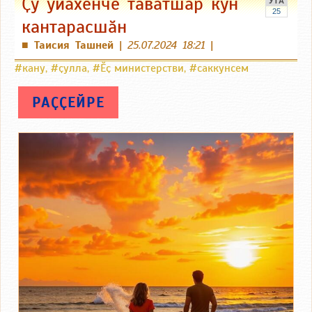
Ҫу уйӑхӗнче тӑватшар кун
УТӐ
25
кантарасшӑн
Таисия Ташней
|
25.07.2024 18:21
|
■
#кану
,
#ҫулла
,
#Ӗҫ министерстви
,
#саккунсем
РАҪҪЕЙРЕ