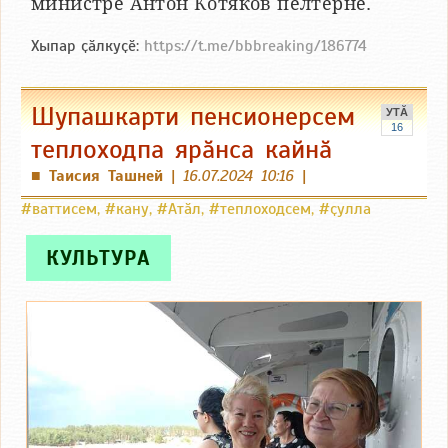
министрӗ Антон Котяков пӗлтернӗ.
Хыпар ҫӑлкуҫӗ:
https://t.me/bbbreaking/186774
Шупашкарти пенсионерсем
УТӐ
16
теплоходпа ярӑнса кайнӑ
Таисия Ташней
|
16.07.2024 10:16
|
■
#ваттисем
,
#кану
,
#Атӑл
,
#теплоходсем
,
#ҫулла
КУЛЬТУРА