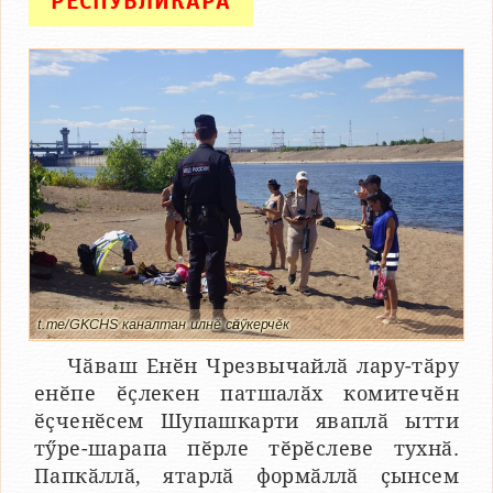
РЕСПУБЛИКӐРА
t.me/GKCHS каналтан илнӗ сӑнӳкерчӗк
Чӑваш Енӗн Чрезвычайлӑ лару-тӑру
енӗпе ӗҫлекен патшалӑх комитечӗн
ӗҫченӗсем Шупашкарти яваплӑ ытти
тӳре-шарапа пӗрле тӗрӗслеве тухнӑ.
Папкӑллӑ, ятарлӑ формӑллӑ ҫынсем