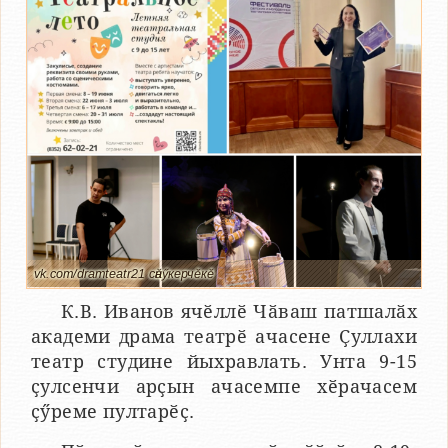
vk.com/dramteatr21 сӑнӳкерчӗкӗ
К.В. Иванов ячӗллӗ Чӑваш патшалӑх
академи драма театрӗ ачасене Ҫуллахи
театр студине йыхравлать. Унта 9-15
ҫулсенчи арҫын ачасемпе хӗрачасем
ҫӳреме пултарӗҫ.