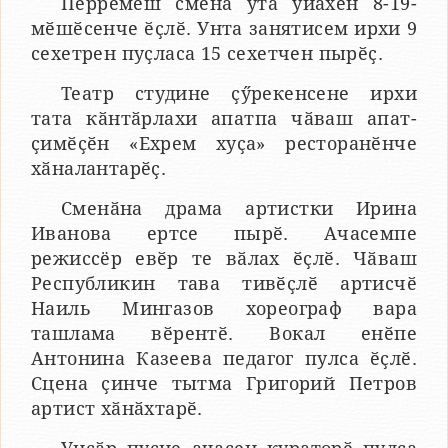
Пӗрремӗш смена утӑ уйӑхӗн 8-19-
мӗшӗсенче ӗҫлӗ. Унта занятисем ирхи 9
сехетрен пуҫласа 15 сехетчен пырӗҫ.
Театр студине ҫӳрекенсене ирхи
тата кӑнтӑрлахи апатпа чӑваш апат-
ҫимӗҫӗн «Ехрем хуҫа» ресторанӗнче
хӑналантарӗҫ.
Сменӑна драма артистки Ирина
Иванова ертсе пырӗ. Ачасемпе
режиссёр евӗр те вӑлах ӗҫлӗ. Чӑваш
Республикин тава тивӗҫлӗ артисчӗ
Наиль Мингазов хореограф вара
ташлама вӗрентӗ. Вокал енӗпе
Антонина Казеева педагог пулса ӗҫлӗ.
Сцена ҫинче тытма Григорий Петров
артист хӑнӑхтарӗ.