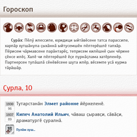
Гороскоп
Сурӑх
: Пӗлӳ илессипе, юридици ыйтӑвӗсене татса парассипе,
харпӑр хутшӑнупа ҫыхӑннӑ ыйтусемшӗн пӗлтерӗшлӗ тапхӑр.
Пӗрисем чӑрмавсене парӑнтарӗҫ, теприсем килӗшнӗ ҫын чӗрине
ҫӗнсе илӗҫ. Халӗ чи пӗлтерӗшлӗ ӗҫе пурнӑҫлама хатӗрленӗр.
Партнерсен тупӑшлӑ сӗнӗвӗсене шута илӗр, вӗсемпе усӑ курма
тӑрӑшӑр.
Ҫурла, 10
Тутарстанӑн
Элмет районне
йӗркеленӗ.
1930
96
Кипеч Анатолий Ильич
, чӑваш ҫыравҫи, сӑвӑҫи,
1937
89
драматургӗ ҫуралнӑ.
Пулӑм хуш...