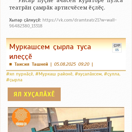
Унсӑр пуҫне ачасен кураторӗ пулса
театрӑн ҫамрӑк артисчӗсем ӗҫлӗҫ.
Хыпар ҫӑлкуҫӗ:
https://vk.com/dramteatr21?w=wall-
96482380_13318
Муркашсем ҫырла туса
ҪУР
05
илеҫҫӗ
Таисия Ташней
|
05.08.2025 09:20
|
■
#ял пурнӑҫӗ
,
#Муркаш районӗ
,
#хуҫалӑхсем
,
#ҫулла
,
#ҫырла
ЯЛ ХУҪАЛӐХӖ