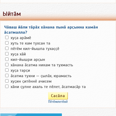
Ыйтӑм
Чӑваш йӑли тӑрӑх хӑнана пынӑ арҫынна камӑн
ӑсатмалла?
хуҫа арӑмӗ
хуть те кам тухсан та
пӗтӗм кил-йышпа тухаҫҫӗ
хуҫа хӑй
кил-йышри арҫын
хӑнана ӑсатма никам та тухмасть
хуҫа тарҫи
ӑсатма тухни — ҫылӑх, юрамасть
хуҫин ҫитӗннӗ ачисем
хӑни ҫулне ахаль те пӗлет, ӑсатмасӑр та
Пӗтӗмлетӗвӗ