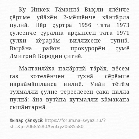
Ку Инкек Тӑманлӑ Выҫли ялӗнче
ҫӗртме уйӑхӗн 2-мӗшӗнче кӑнтӑрла
пулнӑ. Пӗр ҫуртра 1956 тата 1973
ҫулсенче ҫуралнӑ арҫынсен тата 1971
ҫулхи хӗрарӑм виллисене тупнӑ.
Вырӑна район прокурорӗн ҫумӗ
Дмитрий Бородин ҫитнӗ.
Малтанлӑха палӑртнӑ тӑрӑх, вӗсем
газ котелӗнчен тухнӑ сӗрӗмпе
наркӑмӑшланса вилнӗ. Унӑн тӗтӗм
тухмалли ҫулне тӗрӗслесен ҫакӑ паллӑ
пулнӑ: ӑна вутӑпа хутмалли кӑмакапа
сыпӑнтарнӑ.
Хыпар ҫӑлкуҫӗ:
https://forum.na-svyazi.ru/?
sh...&p=20685580#entry20685580