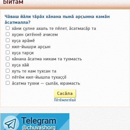
Ыйтӑм
Чӑваш йӑли тӑрӑх хӑнана пынӑ арҫынна камӑн
ӑсатмалла?
хӑни ҫулне ахаль те пӗлет, ӑсатмасӑр та
хуҫин ҫитӗннӗ ачисем
хуҫа арӑмӗ
кил-йышри арҫын
хуҫа тарҫи
хӑнана ӑсатма никам та тухмасть
хуҫа хӑй
хуть те кам тухсан та
пӗтӗм кил-йышпа тухаҫҫӗ
ӑсатма тухни — ҫылӑх, юрамасть
Пӗтӗмлетӗвӗ