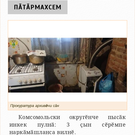
ПӐТӐРМАХСЕМ
Прокуратура архивӗнчи сӑн
Комсомольски округӗнче пысӑк
инкек пулнӑ: 3 ҫын сӗрӗмпе
наркӑмӑшланса вилнӗ.