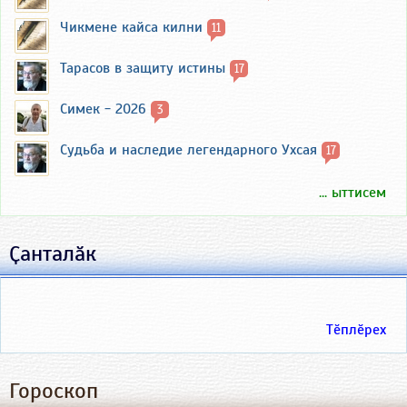
Чикмене кайса килни
11
Тарасов в защиту истины
17
Симек - 2026
3
Судьба и наследие легендарного Ухсая
17
... ыттисем
Ҫанталӑк
Тӗплӗрех
Гороскоп