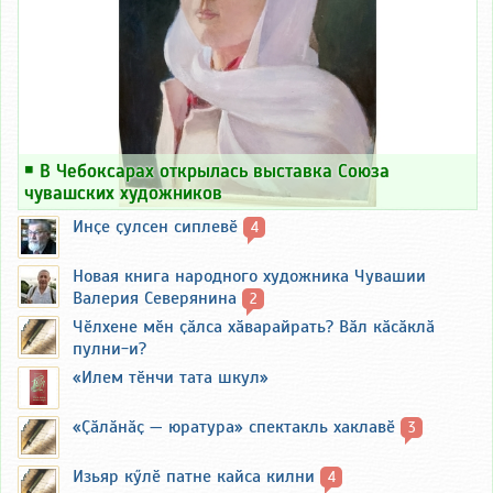
￭
В Чебоксарах открылась выставка Союза
чувашских художников
Инҫе ҫулсен сиплевӗ
4
Новая книга народного художника Чувашии
Валерия Северянина
2
Чӗлхене мӗн ҫӑлса хӑварайрать? Вӑл кӑсӑклӑ
пулни-и?
«Илем тӗнчи тата шкул»
«Ҫӑлӑнӑҫ — юратура» спектакль хаклавӗ
3
Изьяр кӳлӗ патне кайса килни
4