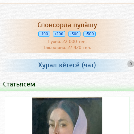
Спонсорла пулӑшу
+100
+200
+300
+500
Пухнӑ: 22 000 тен.
Тӑкакланӑ: 27 420 тен.
Хурал кӗтесӗ (чат)
0
Статьясем