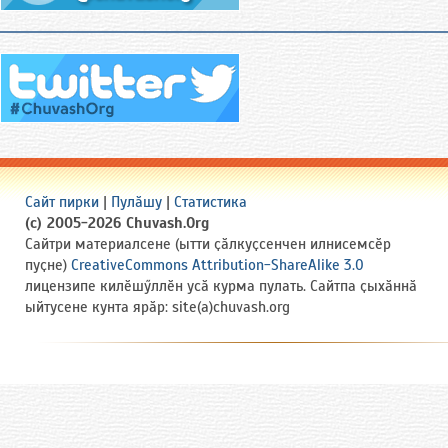
Сайт пирки
|
Пулӑшу
|
Статистика
(c) 2005-2026 Chuvash.Org
Сайтри материалсене (ытти ҫӑлкуҫсенчен илнисемсӗр
пуҫне)
CreativeCommons Attribution-ShareAlike 3.0
лицензипе килӗшӳллӗн усӑ курма пулать. Сайтпа ҫыхӑннӑ
ыйтусене кунта ярӑр: site(a)chuvash.org