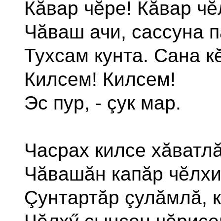
Кăвар чĕре! Кăвар ч
Чăваш ачи, сассуна п
Тухсам кунта. Сана к
Килсем! Килсем!
Эс пур, - çук мар.
Часрах килсе хăватлă
Чăвашăн капăр чĕлхи
Çунтартăр çулăмлă, 