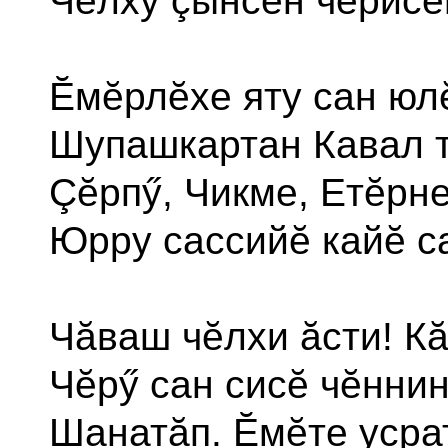
Чĕлхӳ çынсен чĕрисе
Ĕмĕрлĕхе яту сан юл
Шупашкартан Кавал т
Çĕрпӳ, Чикме, Етĕрн
Юрру сассийĕ кайĕ с
Чăваш чĕлхи ăсти! К
Чĕрӳ сан сисĕ чĕннин
Шанатăп. Ĕмĕте усра