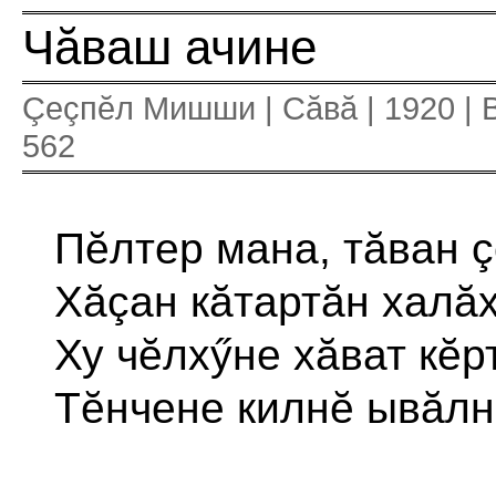
Чăваш ачине
Çеçпĕл Мишши | Сăвă | 1920 | 
562
Пĕлтер мана, тăван 
Хăçан кăтартăн халă
Ху чĕлхӳне хăват кĕ
Тĕнчене килнĕ ывăл