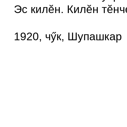
Эс килĕн. Килĕн тĕнч
1920, чӳк, Шупашкар