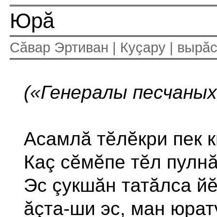
Юрă
Сăвар Эртиван | Куçару | вырă
(«Генералы песчаных
Асамлă тĕлĕкри пек к
Каç сĕмĕпе тĕл пулнă
Эс çукшăн татăлса йĕ
ăçта-ши эс, ман юрат