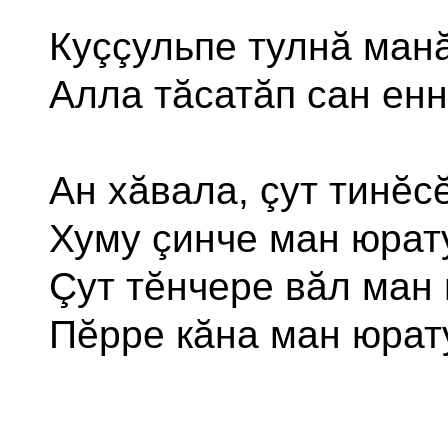
Куççульпе тулнă манă
Алла тăсатăп сан енн
Ан хăвала, çут тинĕс
Хуму çинче ман юрат
Çут тĕнчере вăл ман 
Пĕрре кăна ман юрат