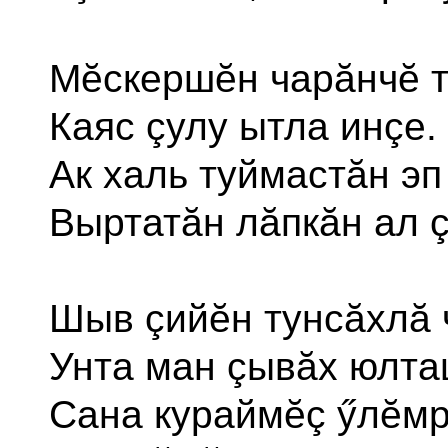
Мĕскершĕн чарăнчĕ т
Каяс çулу ытла инçе.
Ак халь туймастăн эп
Выртатăн лăпкăн ал ç
Шыв çийĕн тунсăхлă 
Унта ман çывăх юлта
Сана кураймĕç ӳлĕмр