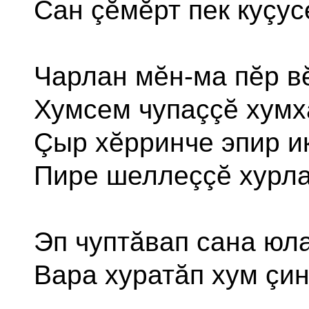
Сан çĕмĕрт пек куçус
Чарлан мĕн-ма пĕр в
Хумсем чупаççĕ хумх
Çыр хĕрринче эпир и
Пире шеллеççĕ хурла
Эп чуптăвап сана юла
Вара хуратăп хум çин